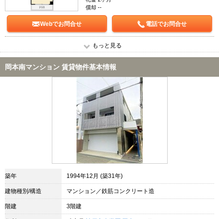
償却 --
Webでお問合せ
電話でお問合せ
もっと見る
岡本南マンション 賃貸物件基本情報
築年
1994年12月 (築31年)
建物種別/構造
マンション／鉄筋コンクリート造
階建
3階建