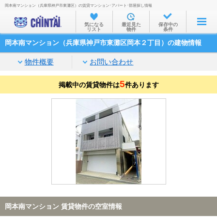
岡本南マンション（兵庫県神戸市東灘区）の賃貸マンション･アパート･部屋探し情報
お部屋を探す
気になる
最近見た
保存中の
リスト
物件
条件
沿線・駅から
岡本南マンション（兵庫県神戸市東灘区岡本２丁目）の建物情報
住所から
物件概要
お問い合わせ
家賃相場から
5
掲載中の賃貸物件は
通勤通学時間から
件あります
物件特集から
不動産会社から
TOP
岡本南マンション 賃貸物件の空室情報