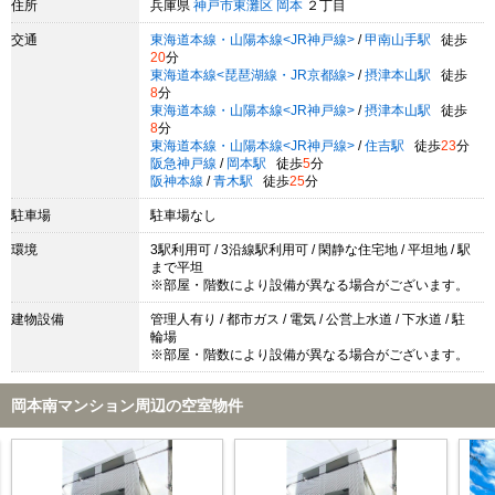
住所
兵庫県
神戸市東灘区
岡本
２丁目
交通
東海道本線・山陽本線<JR神戸線>
/
甲南山手駅
徒歩
20
分
東海道本線<琵琶湖線・JR京都線>
/
摂津本山駅
徒歩
8
分
東海道本線・山陽本線<JR神戸線>
/
摂津本山駅
徒歩
8
分
東海道本線・山陽本線<JR神戸線>
/
住吉駅
徒歩
23
分
阪急神戸線
/
岡本駅
徒歩
5
分
阪神本線
/
青木駅
徒歩
25
分
駐車場
駐車場なし
環境
3駅利用可 / 3沿線駅利用可 / 閑静な住宅地 / 平坦地 / 駅
まで平坦
※部屋・階数により設備が異なる場合がございます。
建物設備
管理人有り / 都市ガス / 電気 / 公営上水道 / 下水道 / 駐
輪場
※部屋・階数により設備が異なる場合がございます。
岡本南マンション周辺の空室物件