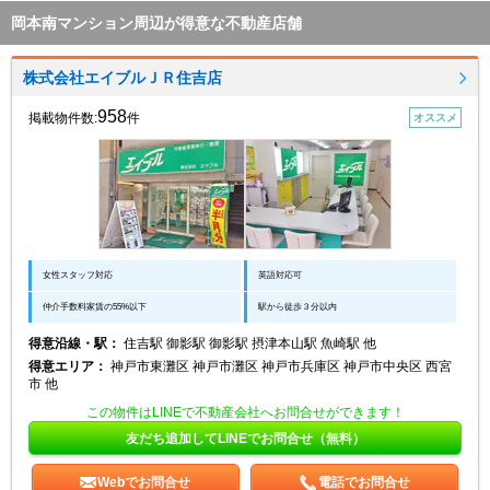
岡本南マンション周辺が得意な不動産店舗
株式会社エイブルＪＲ住吉店
958
掲載物件数:
件
オススメ
女性スタッフ対応
英語対応可
仲介手数料家賃の55%以下
駅から徒歩３分以内
得意沿線・駅：
住吉駅 御影駅 御影駅 摂津本山駅 魚崎駅 他
得意エリア：
神戸市東灘区 神戸市灘区 神戸市兵庫区 神戸市中央区 西宮
市 他
この物件はLINEで不動産会社へお問合せができます！
友だち追加してLINEでお問合せ（無料）
Webでお問合せ
電話でお問合せ