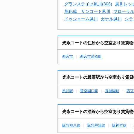
グランステイツ夙川(306)
夙川レッ
旭化成 サンコート夙川
フローラ
ドゥジェーム夙川
カナル夙川
シテ
光永コートの住所から空室あり賃貸物
西宮市
西宮市若松町
光永コートの最寄駅から空室あり賃貸
夙川駅
苦楽園口駅
香櫨園駅
西宮
光永コートの沿線から空室あり賃貸物
阪急神戸線
阪急甲陽線
阪神本線