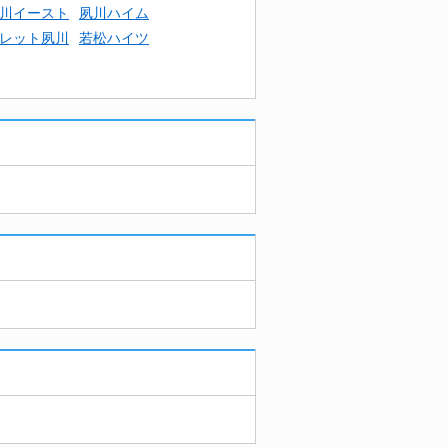
川イースト
夙川ハイム
レット夙川
若松ハイツ