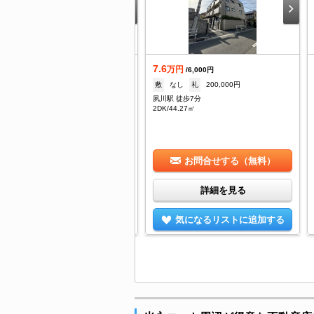
.8
7.6
万円
万円
/5,000円
/6,000円
--
礼
13.6万
敷
なし
礼
200,000円
川駅 徒歩6分
夙川駅 徒歩7分
DK/45㎡
2DK/44.27㎡
お問合せする（無料）
お問合せする（無料）
詳細を見る
詳細を見る
気になるリストに追加する
気になるリストに追加する