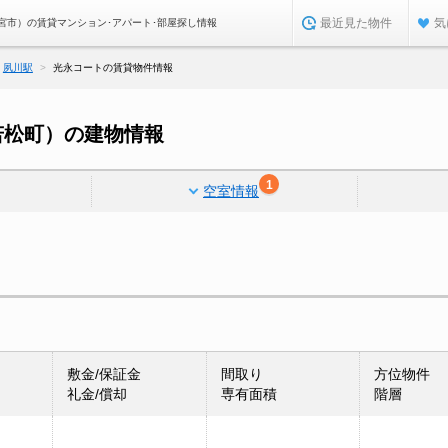
最近見た物件
気
宮市）の賃貸マンション･アパート･部屋探し情報
夙川駅
光永コートの賃貸物件情報
若松町）の建物情報
1
空室情報
敷金/保証金
間取り
方位物件
礼金/償却
専有面積
階層