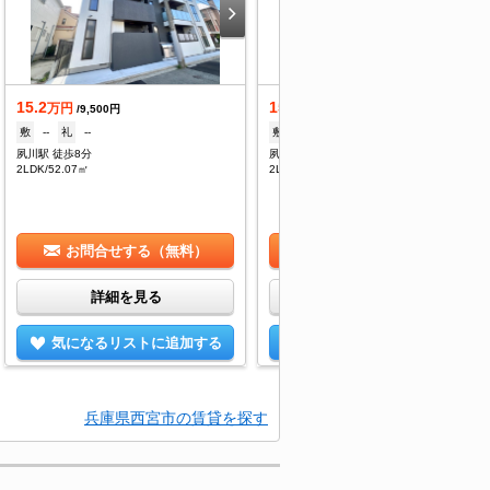
15.2
15.7
万円
万円
/9,500円
/9,500円
敷
--
礼
--
敷
--
礼
--
夙川駅 徒歩8分
夙川駅 徒歩8分
2LDK/52.07㎡
2LDK/52.07㎡
お問合せする（無料）
お問合せする（無料）
詳細を見る
詳細を見る
気になるリストに追加する
気になるリストに追加する
兵庫県西宮市の賃貸を探す