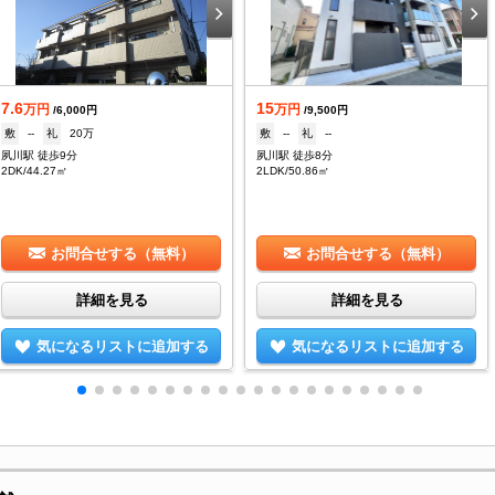
7.6
15
万円
万円
/6,000円
/9,500円
敷
--
礼
20万
敷
--
礼
--
夙川駅 徒歩9分
夙川駅 徒歩8分
2DK/44.27㎡
2LDK/50.86㎡
お問合せする（無料）
お問合せする（無料）
詳細を見る
詳細を見る
気になるリストに追加する
気になるリストに追加する