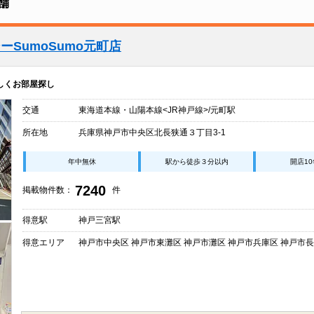
舗
SumoSumo元町店
楽しくお部屋探し
交通
東海道本線・山陽本線<JR神戸線>/元町駅
所在地
兵庫県神戸市中央区北長狭通３丁目3-1
年中無休
駅から徒歩３分以内
開店1
7240
掲載物件数：
件
得意駅
神戸三宮駅
得意エリア
神戸市中央区 神戸市東灘区 神戸市灘区 神戸市兵庫区 神戸市長