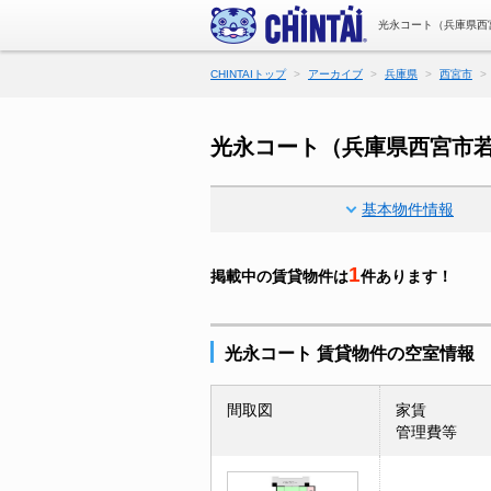
光永コート（兵庫県西
CHINTAIトップ
アーカイブ
兵庫県
西宮市
光永コート（兵庫県西宮市
基本物件情報
1
掲載中の賃貸物件は
件あります！
光永コート 賃貸物件の空室情報
間取図
家賃
管理費等