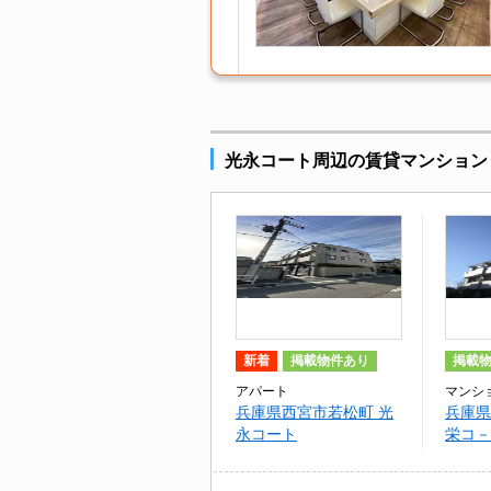
光永コート周辺の賃貸マンション
新着
掲載物件あり
掲載
アパート
マンシ
兵庫県西宮市若松町 光
兵庫県
永コート
栄コ－