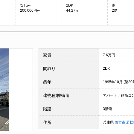
なし/--
2DK
南
200,000円/--
44.27㎡
2階
家賃
7.6万円
間取り
2DK
築年
1995年10月 (築30
建物種別/構造
アパート／鉄筋コ
階建
3階建
住所
兵庫県
西宮市
若松