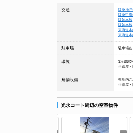
交通
阪急神戸
阪急甲陽
阪神本線
阪神本線
東海道本
東海道本
駐車場
駐車場あ
環境
3沿線駅利
※部屋・
建物設備
敷地内ごみ
※部屋・
光永コート周辺の空室物件