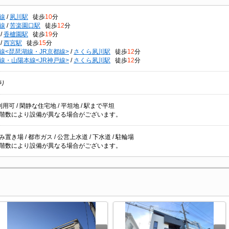
線
/
夙川駅
徒歩
10
分
線
/
苦楽園口駅
徒歩
12
分
/
香櫨園駅
徒歩
19
分
/
西宮駅
徒歩
15
分
線<琵琶湖線・JR京都線>
/
さくら夙川駅
徒歩
12
分
線・山陽本線<JR神戸線>
/
さくら夙川駅
徒歩
12
分
り
用可 / 閑静な住宅地 / 平坦地 / 駅まで平坦
階数により設備が異なる場合がございます。
置き場 / 都市ガス / 公営上水道 / 下水道 / 駐輪場
階数により設備が異なる場合がございます。