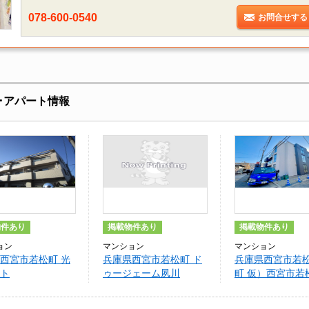
078-600-0540
お問合せする
･アパート情報
物件あり
掲載物件あり
掲載物件あり
ョン
マンション
マンション
西宮市若松町 光
兵庫県西宮市若松町 ド
兵庫県西宮市若
ト
ゥージェーム夙川
町 仮）西宮市若
丁目ﾍｰﾍﾞﾙﾒｿﾞﾝ