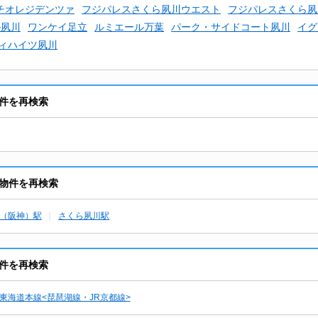
チオレジデンツァ
フジパレスさくら夙川ウエスト
フジパレスさくら夙
ル夙川
ワンケイ足立
ルミエール万葉
パーク・サイドコート夙川
イグ
ィハイツ夙川
件を再検索
物件を再検索
（阪神）駅
さくら夙川駅
件を再検索
東海道本線<琵琶湖線・JR京都線>