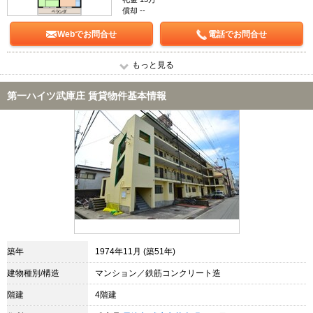
償却 --
Webでお問合せ
電話でお問合せ
もっと見る
第一ハイツ武庫庄 賃貸物件基本情報
築年
1974年11月 (築51年)
建物種別/構造
マンション／鉄筋コンクリート造
階建
4階建