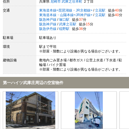
住所
兵庫県
尼崎市
武庫之荘本町
２丁目
交通
東海道本線<琵琶湖線・JR京都線>
/
立花駅
徒歩
40
分
東海道本線・山陽本線<JR神戸線>
/
立花駅
徒歩
40
分
阪急神戸線
/
塚口駅
徒歩
37
分
阪急神戸線
/
武庫之荘駅
徒歩
15
分
阪急伊丹線
/
稲野駅
徒歩
36
分
駐車場
駐車場あり
環境
駅まで平坦
※部屋・階数により設備が異なる場合がございます。
建物設備
敷地内ごみ置き場 / 都市ガス / 公営上水道 / 下水道 / 駐
輪場 / バイク置場
※部屋・階数により設備が異なる場合がございます。
第一ハイツ武庫庄周辺の空室物件