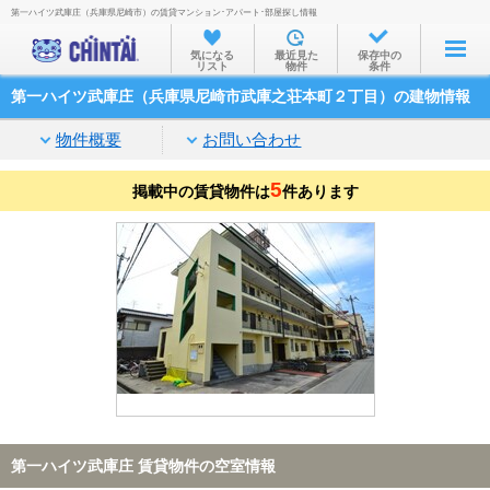
第一ハイツ武庫庄（兵庫県尼崎市）の賃貸マンション･アパート･部屋探し情報
お部屋を探す
気になる
最近見た
保存中の
リスト
物件
条件
沿線・駅から
第一ハイツ武庫庄（兵庫県尼崎市武庫之荘本町２丁目）の建物情報
住所から
物件概要
お問い合わせ
家賃相場から
5
掲載中の賃貸物件は
通勤通学時間から
件あります
物件特集から
不動産会社から
TOP
第一ハイツ武庫庄 賃貸物件の空室情報