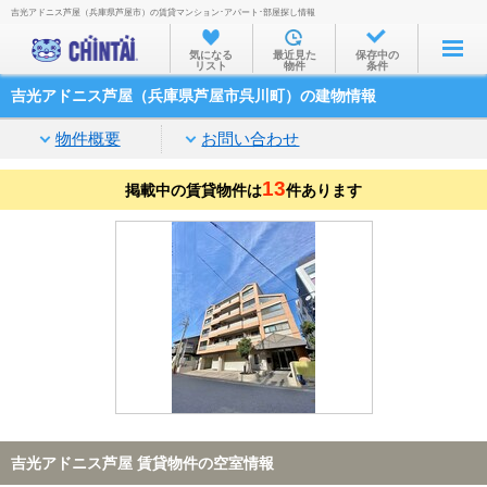
吉光アドニス芦屋（兵庫県芦屋市）の賃貸マンション･アパート･部屋探し情報
お部屋を探す
気になる
最近見た
保存中の
リスト
物件
条件
沿線・駅から
吉光アドニス芦屋（兵庫県芦屋市呉川町）の建物情報
住所から
物件概要
お問い合わせ
家賃相場から
13
掲載中の賃貸物件は
通勤通学時間から
件あります
物件特集から
不動産会社から
TOP
吉光アドニス芦屋 賃貸物件の空室情報