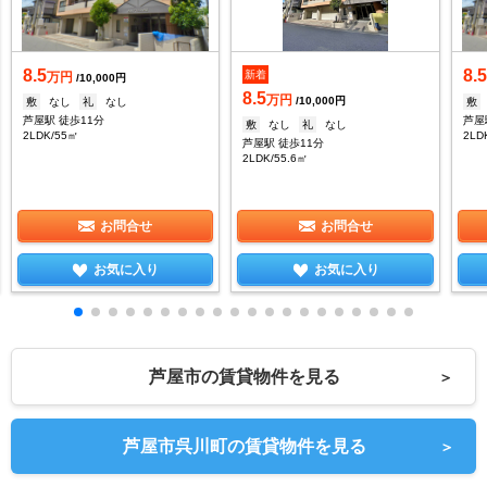
8.5
8.
新着
万円
/10,000円
8.5
万円
/10,000円
敷
なし
礼
なし
敷
芦屋駅 徒歩11分
芦屋
敷
なし
礼
なし
2LDK/55㎡
2LD
芦屋駅 徒歩11分
2LDK/55.6㎡
お問合せ
お問合せ
お気に入り
お気に入り
芦屋市の賃貸物件を見る
＞
芦屋市呉川町の賃貸物件を見る
＞