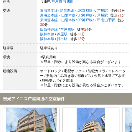
住所
兵庫県
芦屋市
呉川町
交通
東海道本線<琵琶湖線・JR京都線>
/
芦屋駅
徒歩
21
分
東海道本線・山陽本線<JR神戸線>
/
芦屋駅
徒歩
21
分
東海道本線・山陽本線<JR神戸線>
/
甲南山手駅
徒歩
30
分
阪急神戸線
/
芦屋川駅
徒歩
24
分
阪神本線
/
芦屋駅
徒歩
13
分
阪神本線
/
打出駅
徒歩
12
分
駐車場
駐車場あり
環境
3駅利用可
※部屋・階数により設備が異なる場合がございます。
建物設備
オートロック / 宅配ボックス / 防犯カメラ / エレベータ
ー / 敷地内ごみ置き場 / 都市ガス / 公営上水道 / 下水道
/ 駐輪場 / バイク置場
※部屋・階数により設備が異なる場合がございます。
吉光アドニス芦屋周辺の空室物件