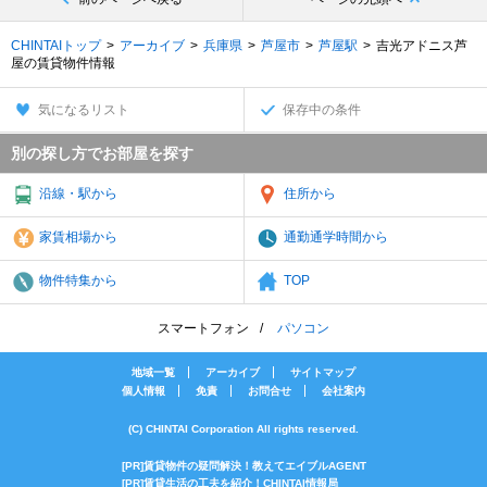
CHINTAIトップ
アーカイブ
兵庫県
芦屋市
芦屋駅
吉光アドニス芦
屋の賃貸物件情報
気になるリスト
保存中の条件
別の探し方でお部屋を探す
沿線・駅から
住所から
家賃相場から
通勤通学時間から
物件特集から
TOP
スマートフォン
パソコン
地域一覧
アーカイブ
サイトマップ
個人情報
免責
お問合せ
会社案内
(C) CHINTAI Corporation All rights reserved.
[PR]賃貸物件の疑問解決！教えてエイブルAGENT
[PR]賃貸生活の工夫を紹介！CHINTAI情報局