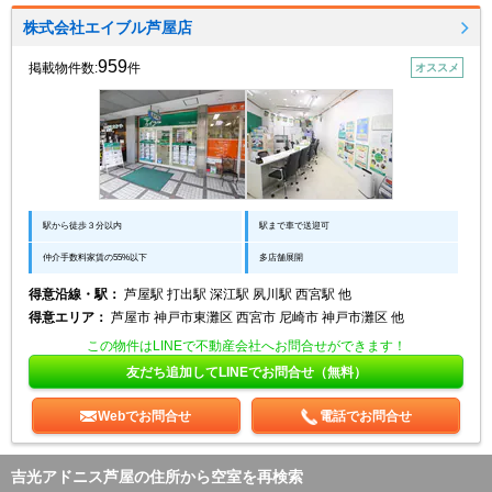
株式会社エイブル芦屋店
959
掲載物件数:
件
オススメ
駅から徒歩３分以内
駅まで車で送迎可
仲介手数料家賃の55%以下
多店舗展開
得意沿線・駅：
芦屋駅 打出駅 深江駅 夙川駅 西宮駅 他
得意エリア：
芦屋市 神戸市東灘区 西宮市 尼崎市 神戸市灘区 他
この物件はLINEで不動産会社へお問合せができます！
友だち追加してLINEでお問合せ（無料）
Webでお問合せ
電話でお問合せ
吉光アドニス芦屋の住所から空室を再検索