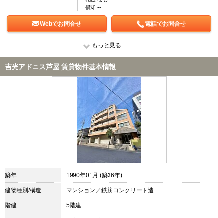
償却 --
Webでお問合せ
電話でお問合せ
もっと見る
吉光アドニス芦屋 賃貸物件基本情報
築年
1990年01月 (築36年)
建物種別/構造
マンション／鉄筋コンクリート造
階建
5階建