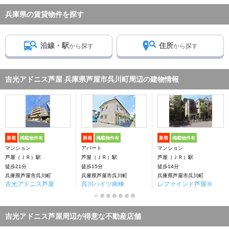
兵庫県の賃貸物件を探す
沿線・駅
住所
から探す
から探す
吉光アドニス芦屋 兵庫県芦屋市呉川町周辺の建物情報
新着
掲載物件有
新着
掲載物件有
新着
掲載物件有
マンション
アパート
マンション
芦屋（ＪＲ）駅
芦屋（ＪＲ）駅
芦屋（ＪＲ）駅
徒歩21分
徒歩15分
徒歩14分
兵庫県芦屋市呉川町
兵庫県芦屋市呉川町
兵庫県芦屋市呉川町
吉光アドニス芦屋
呉川ハイツ南棟
レファインド芦屋Ⅲ
吉光アドニス芦屋周辺が得意な不動産店舗