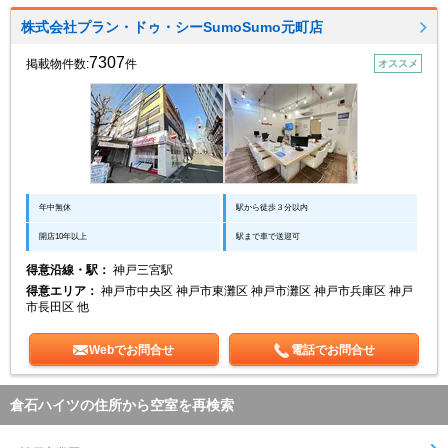
株式会社プラン・ドゥ・シーSumoSumo元町店
7307
掲載物件数:
件
オススメ
年中無休
駅から徒歩３分以内
開店10年以上
駅まで車で送迎可
得意沿線・駅：
神戸三宮駅
得意エリア：
神戸市中央区 神戸市東灘区 神戸市灘区 神戸市兵庫区 神戸
市長田区 他
Webでお問合せ
電話でお問合せ
倉石ハイツの住所から空室を再検索