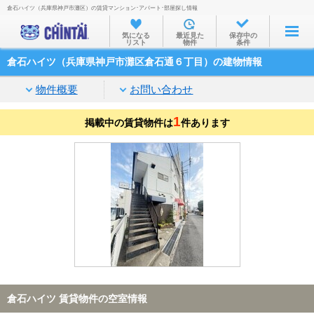
倉石ハイツ（兵庫県神戸市灘区）の賃貸マンション･アパート･部屋探し情報
お部屋を探す
気になる
最近見た
保存中の
リスト
物件
条件
沿線・駅から
倉石ハイツ（兵庫県神戸市灘区倉石通６丁目）の建物情報
住所から
物件概要
お問い合わせ
家賃相場から
1
掲載中の賃貸物件は
通勤通学時間から
件あります
物件特集から
不動産会社から
TOP
倉石ハイツ 賃貸物件の空室情報