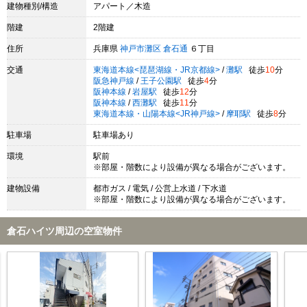
建物種別/構造
アパート／木造
階建
2階建
住所
兵庫県
神戸市灘区
倉石通
６丁目
交通
東海道本線<琵琶湖線・JR京都線>
/
灘駅
徒歩
10
分
阪急神戸線
/
王子公園駅
徒歩
4
分
阪神本線
/
岩屋駅
徒歩
12
分
阪神本線
/
西灘駅
徒歩
11
分
東海道本線・山陽本線<JR神戸線>
/
摩耶駅
徒歩
8
分
駐車場
駐車場あり
環境
駅前
※部屋・階数により設備が異なる場合がございます。
建物設備
都市ガス / 電気 / 公営上水道 / 下水道
※部屋・階数により設備が異なる場合がございます。
倉石ハイツ周辺の空室物件