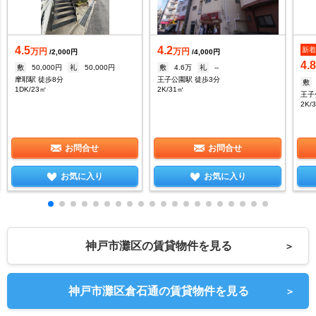
4.5
4.2
新
万円
万円
/2,000円
/4,000円
4.
敷
50,000円
礼
50,000円
敷
4.6万
礼
--
摩耶駅 徒歩8分
王子公園駅 徒歩3分
敷
1DK/23㎡
2K/31㎡
王子
2K/
お問合せ
お問合せ
お気に入り
お気に入り
神戸市灘区の賃貸物件を見る
＞
神戸市灘区倉石通の賃貸物件を見る
＞