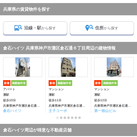
兵庫県の賃貸物件を探す
沿線・駅
住所
から探す
から探す
倉石ハイツ 兵庫県神戸市灘区倉石通６丁目周辺の建物情報
新着
掲載物件有
新着
掲載物件有
新着
掲載物件有
アパート
マンション
マンション
灘駅
灘駅
灘駅
徒歩10分
徒歩11分
徒歩12分
兵庫県神戸市灘区倉石通６丁目
兵庫県神戸市灘区倉石通６丁目
兵庫県神戸市灘区倉石通５丁目
倉石ハイツ
王子コーポ
第一徳山ビル
倉石ハイツ周辺が得意な不動産店舗