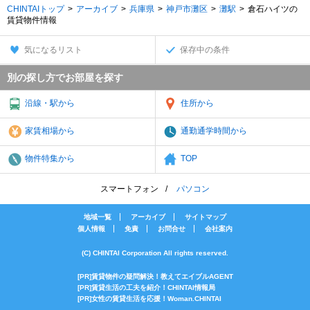
CHINTAIトップ
アーカイブ
兵庫県
神戸市灘区
灘駅
倉石ハイツの
賃貸物件情報
気になるリスト
保存中の条件
別の探し方でお部屋を探す
沿線・駅から
住所から
家賃相場から
通勤通学時間から
物件特集から
TOP
スマートフォン
パソコン
地域一覧
アーカイブ
サイトマップ
個人情報
免責
お問合せ
会社案内
(C) CHINTAI Corporation All rights reserved.
[PR]賃貸物件の疑問解決！教えてエイブルAGENT
[PR]賃貸生活の工夫を紹介！CHINTAI情報局
[PR]女性の賃貸生活を応援！Woman.CHINTAI