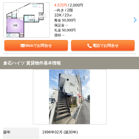
4.5万円
/ 2,000円
--向き / 2階
1DK / 23㎡
敷金 50,000円
保証金 --
礼金 50,000円
償却 --
Webでお問合せ
電話でお問合せ
倉石ハイツ 賃貸物件基本情報
築年
1996年02月 (築30年)