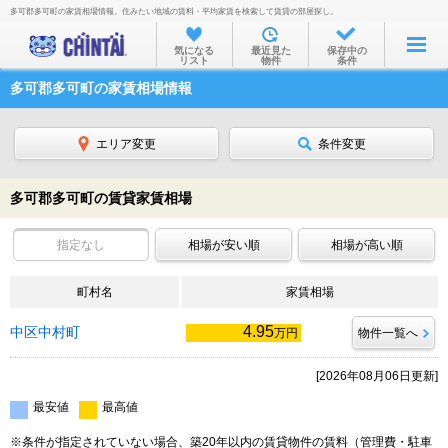
多可郡多可町の家賃相場情報。住みたい地域の賃料・平均家賃を検索して賃貸の部屋探し。
お部屋を探す
気になる
最近見た
保存中の
リスト
物件
条件
沿線・駅から
多可郡多可町の家賃相場情報
住所から
家賃相場から
エリア変更
条件変更
通勤通学時間から
多可郡多可町の賃貸家賃相場
物件特集から
指定なし
相場が安い順
相場が高い順
不動産会社から
町村名
TOP
家賃相場
4.95
中区中村町
万円
物件一覧へ
[2026年08月06日更新]
最安値
最高値
※条件が指定されていない場合、築20年以内の賃貸物件の賃料（管理費・駐車