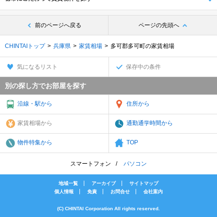
前のページへ戻る
ページの先頭へ
CHINTAIトップ
兵庫県
家賃相場
多可郡多可町の家賃相場
気になるリスト
保存中の条件
別の探し方でお部屋を探す
沿線・駅から
住所から
家賃相場から
通勤通学時間から
物件特集から
TOP
スマートフォン
パソコン
地域一覧
アーカイブ
サイトマップ
個人情報
免責
お問合せ
会社案内
(C) CHINTAI Corporation All rights reserved.