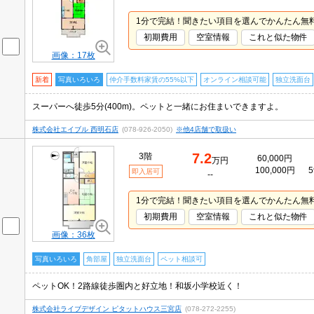
1分で完結！聞きたい項目を選んでかんたん無
初期費用
空室情報
これと似た物件
画像：17枚
新着
写真いろいろ
仲介手数料家賃の55%以下
オンライン相談可能
独立洗面台
スーパーへ徒歩5分(400m)。ペットと一緒にお住まいできますよ。
株式会社エイブル 西明石店
(078-926-2050)
※他4店舗で取扱い
7.2
3階
60,000円
万円
100,000円
5
即入居可
--
1分で完結！聞きたい項目を選んでかんたん無
初期費用
空室情報
これと似た物件
画像：36枚
写真いろいろ
角部屋
独立洗面台
ペット相談可
ペットOK！2路線徒歩圏内と好立地！和坂小学校近く！
株式会社ライブデザイン ピタットハウス三宮店
(078-272-2255)