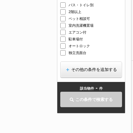
バス・トイレ別
2階以上
ペット相談可
室内洗濯機置場
エアコン付
駐車場付
オートロック
独立洗面台
その他の条件を追加する
-
該当物件
件
この条件で検索する