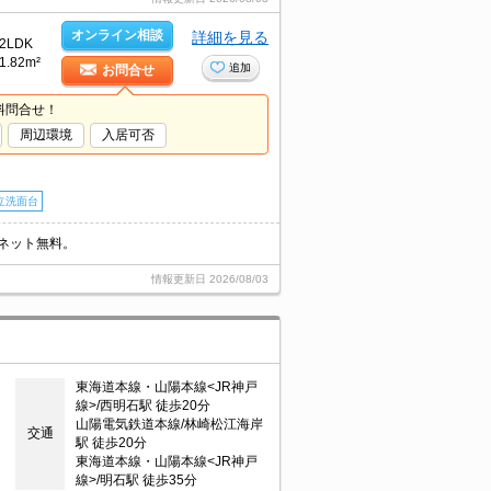
オンライン相談
詳細を見る
2LDK
1.82m²
追加
お問合せ
料問合せ！
周辺環境
入居可否
立洗面台
ネット無料。
情報更新日
2026/08/03
東海道本線・山陽本線<JR神戸
線>/西明石駅 徒歩20分
山陽電気鉄道本線/林崎松江海岸
交通
駅 徒歩20分
東海道本線・山陽本線<JR神戸
線>/明石駅 徒歩35分