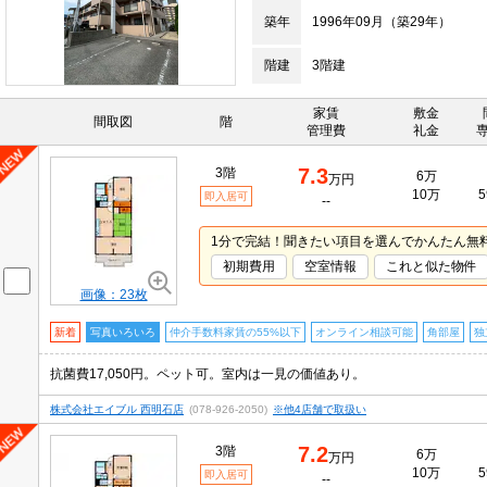
築年
1996年09月（築29年）
階建
3階建
家賃
敷金
間取図
階
管理費
礼金
7.3
3階
6万
万円
10万
5
即入居可
--
1分で完結！聞きたい項目を選んでかんたん無
初期費用
空室情報
これと似た物件
画像：23枚
新着
写真いろいろ
仲介手数料家賃の55%以下
オンライン相談可能
角部屋
独
抗菌費17,050円。ペット可。室内は一見の価値あり。
株式会社エイブル 西明石店
(078-926-2050)
※他4店舗で取扱い
7.2
3階
6万
万円
10万
5
即入居可
--