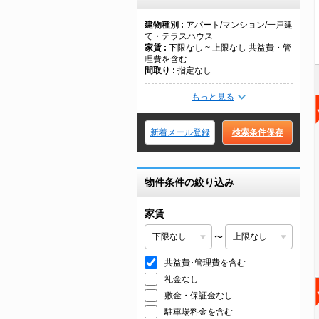
建物種別
アパート/マンション/一戸建
て・テラスハウス
家賃
下限なし ~ 上限なし 共益費・管
理費を含む
間取り
指定なし
もっと見る
新着メール登録
検索条件保存
物件条件の絞り込み
家賃
〜
共益費･管理費を含む
礼金なし
敷金・保証金なし
駐車場料金を含む