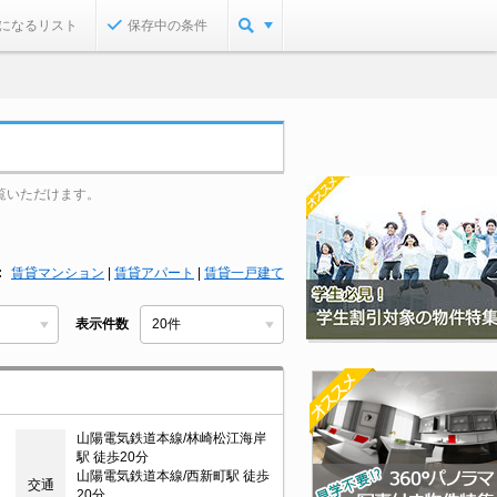
になるリスト
保存中の条件
覧いただけます。
賃貸マンション
|
賃貸アパート
|
賃貸一戸建て
表示件数
山陽電気鉄道本線/林崎松江海岸
駅 徒歩20分
山陽電気鉄道本線/西新町駅 徒歩
交通
20分