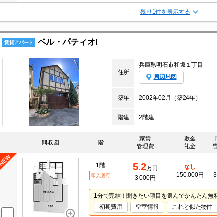
残り1件を表示する
ベル・パティオI
賃貸アパート
兵庫県明石市和坂１丁目
住所
周辺地図
築年
2002年02月（築24年）
階建
2階建
家賃
敷金
間取図
階
管理費
礼金
5.2
1階
なし
万円
150,000円
3
即入居可
3,000円
1分で完結！聞きたい項目を選んでかんたん無
初期費用
空室情報
これと似た物件