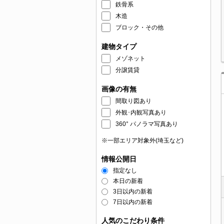
鉄骨系
木造
ブロック・その他
建物タイプ
メゾネット
分譲賃貸
画像の有無
間取り図あり
外観･内観写真あり
360° パノラマ写真あり
※一部エリア対象外(埼玉など)
情報公開日
指定なし
本日の新着
3日以内の新着
7日以内の新着
人気のこだわり条件