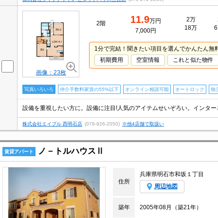
11.9
2万
万円
2階
18万
6
7,000円
1分で完結！聞きたい項目を選んでかんたん無
初期費用
空室情報
これと似た物件
画像：23枚
写真いろいろ
仲介手数料家賃の55%以下
オンライン相談可能
オートロック
独
設備を重視したい方に。設備に注目!人気のアイテムせいぞろい。インター
株式会社エイブル 西明石店
(078-926-2050)
※他4店舗で取扱い
ノ－トルハウスⅡ
賃貸アパート
兵庫県明石市和坂１丁目
住所
周辺地図
築年
2005年08月（築21年）