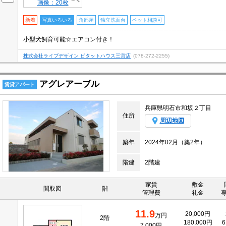
画像：20枚
新着
写真いろいろ
角部屋
独立洗面台
ペット相談可
小型犬飼育可能☆エアコン付き！
株式会社ライブデザイン ピタットハウス三宮店
(078-272-2255)
アグレアーブル
賃貸アパート
兵庫県明石市和坂２丁目
住所
周辺地図
築年
2024年02月（築2年）
階建
2階建
家賃
敷金
間取図
階
管理費
礼金
11.9
20,000円
万円
2階
180,000円
6
7,000円