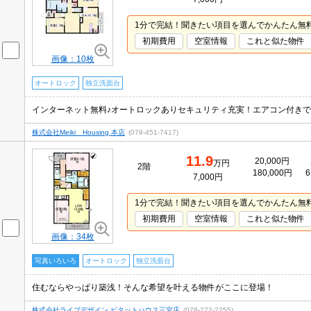
1分で完結！聞きたい項目を選んでかんたん無
初期費用
空室情報
これと似た物件
画像：10枚
オートロック
独立洗面台
インターネット無料♪オートロックありセキュリティ充実！エアコン付き
株式会社Meiki Housing 本店
(079-451-7417)
11.9
20,000円
万円
2階
180,000円
6
7,000円
1分で完結！聞きたい項目を選んでかんたん無
初期費用
空室情報
これと似た物件
画像：34枚
写真いろいろ
オートロック
独立洗面台
住むならやっぱり築浅！そんな希望を叶える物件がここに登場！
株式会社ライブデザイン ピタットハウス三宮店
(078-272-2255)