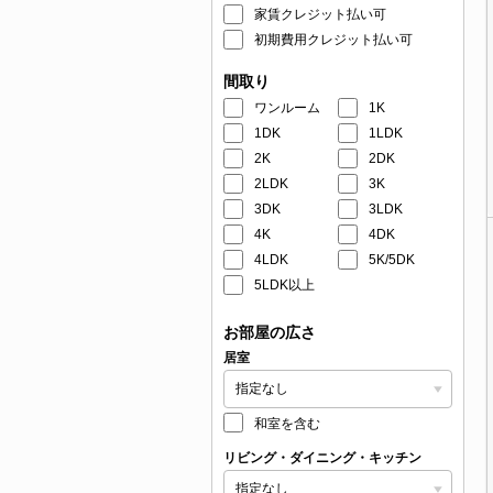
家賃クレジット払い可
初期費用クレジット払い可
間取り
ワンルーム
1K
1DK
1LDK
2K
2DK
2LDK
3K
3DK
3LDK
4K
4DK
4LDK
5K/5DK
5LDK以上
お部屋の広さ
居室
和室を含む
リビング・ダイニング・キッチン