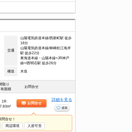
山陽電気鉄道本線/西新町駅 徒歩
18分
山陽電気鉄道本線/林崎松江海岸
交通
駅 徒歩22分
東海道本線・山陽本線<JR神戸
線>/西明石駅 徒歩26分
構造
木造
間取り
お問合せ
専有面積
詳細を見る
1R
お問合せ
7.83m²
追加
料問合せ！
周辺環境
入居可否