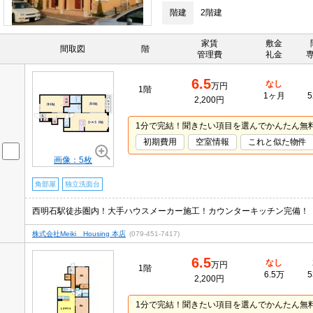
階建
2階建
家賃
敷金
間取図
階
管理費
礼金
6.5
なし
万円
1階
1ヶ月
5
2,200円
1分で完結！聞きたい項目を選んでかんたん無
初期費用
空室情報
これと似た物件
画像：5枚
角部屋
独立洗面台
西明石駅徒歩圏内！大手ハウスメーカー施工！カウンターキッチン完備！
株式会社Meiki Housing 本店
(079-451-7417)
6.5
なし
万円
1階
6.5万
5
2,200円
1分で完結！聞きたい項目を選んでかんたん無