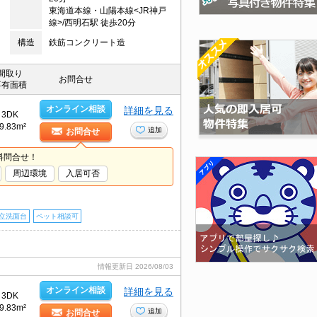
東海道本線・山陽本線<JR神戸
線>/西明石駅 徒歩20分
構造
鉄筋コンクリート造
間取り
お問合せ
専有面積
オンライン相談
詳細を見る
3DK
9.83m²
追加
お問合せ
料問合せ！
周辺環境
入居可否
立洗面台
ペット相談可
情報更新日
2026/08/03
オンライン相談
詳細を見る
3DK
9.83m²
追加
お問合せ