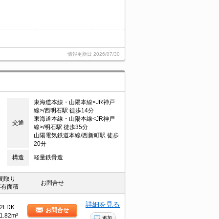
情報更新日
2026/07/30
東海道本線・山陽本線<JR神戸
線>/西明石駅 徒歩14分
東海道本線・山陽本線<JR神戸
交通
線>/明石駅 徒歩35分
山陽電気鉄道本線/西新町駅 徒歩
20分
構造
軽量鉄骨造
間取り
お問合せ
専有面積
詳細を見る
2LDK
お問合せ
1.82m²
追加