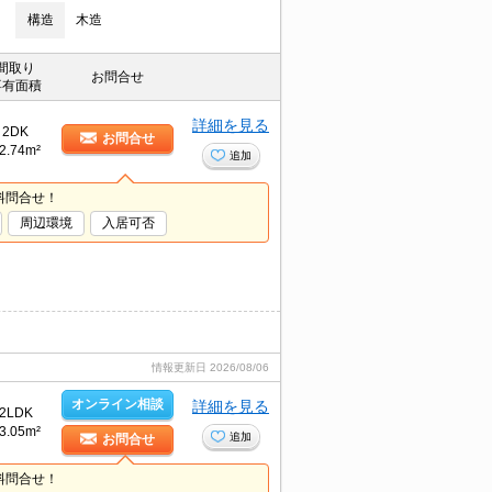
構造
木造
間取り
お問合せ
専有面積
詳細を見る
2DK
お問合せ
2.74m²
追加
料問合せ！
周辺環境
入居可否
情報更新日
2026/08/06
オンライン相談
詳細を見る
2LDK
3.05m²
追加
お問合せ
料問合せ！