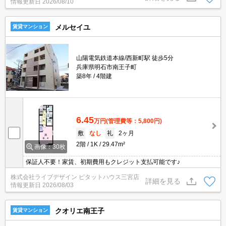
情報更新日
2026/08/10
メルセイユ
賃貸マンション
山陽電気鉄道本線/西新町駅 徒歩5分
兵庫県明石市南王子町
築8年
4階建
6.45
万円
(管理費等：5,800円)
敷
なし
礼
2ヶ月
2階
1K
29.47m²
画像：30枚
保証人不要！家賃、初期費用もクレジット支払可能です♪
株式会社ライブデザイン ピタットハウス三宮店
詳細を見る
情報更新日
2026/08/03
クオリエ南王子
賃貸マンション