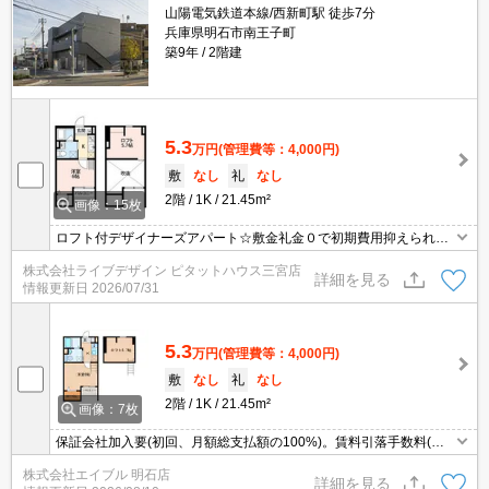
山陽電気鉄道本線/西新町駅 徒歩7分
兵庫県明石市南王子町
築9年
2階建
5.3
万円
(管理費等：4,000円)
敷
なし
礼
なし
2階
1K
21.45m²
画像：15枚
ロフト付デザイナーズアパート☆敷金礼金０で初期費用抑えられま
す！
株式会社ライブデザイン ピタットハウス三宮店
詳細を見る
情報更新日
2026/07/31
5.3
万円
(管理費等：4,000円)
敷
なし
礼
なし
2階
1K
21.45m²
画像：7枚
保証会社加入要(初回、月額総支払額の100%)。賃料引落手数料(月
額総支払額の2%)。違約金有（1年未満総賃料2ヶ月分、2年未満1ヶ
株式会社エイブル 明石店
月）。インターネット無料。システムキッチンで料理もバッチリ!。
詳細を見る