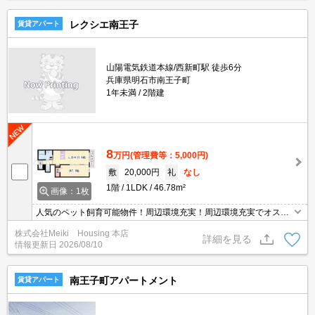
レクシエ南王子
賃貸アパート
山陽電気鉄道本線/西新町駅 徒歩6分
兵庫県明石市南王子町
1年未満
2階建
8
万円
(管理費等：5,000円)
敷
20,000円
礼
なし
1階
1LDK
46.78m²
画像：1枚
人気のペット飼育可能物件！周辺環境充実！周辺環境充実でオスス
メ☆
株式会社Meiki Housing 本店
詳細を見る
情報更新日
2026/08/10
南王子町アパートメント
賃貸アパート