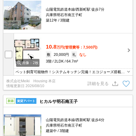
山陽電気鉄道本線/西新町駅 徒歩7分
兵庫県明石市南王子町
築12年
3階建
10.8
万円
(管理費等：7,500円)
敷
20,000円
礼
なし
3階
2LDK
64.7m²
画像：2枚
ペット飼育可能物件！システムキッチン完備！エコジョーズ搭載で
経済的！
株式会社Meiki Housing 本店
詳細を見る
情報更新日
2026/08/10
ヒカルサ明石南王子
新築
賃貸アパート
山陽電気鉄道本線/西新町駅 徒歩4分
兵庫県明石市南王子町
建築中
3階建