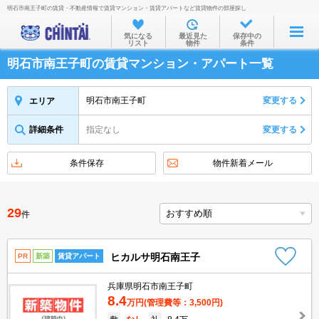
明石市南王子町の賃貸・不動産情報で賃貸マンション・賃貸アパートなど賃貸物件の部屋探し
お部屋を探す
気になる
最近見た
保存中の
リスト
物件
条件
沿線・駅から
明石市南王子町の賃貸マンション・アパート一覧
住所から
家賃相場から
明石市南王子町
変更する
エリア
通勤通学時間から
詳細条件
指定なし
変更する
物件特集から
条件保存
物件新着メール
不動産会社から
TOP
29
件
ヒカルサ明石南王子
PR
新築
賃貸アパート
兵庫県明石市南王子町
8.4
万円
(管理費等：3,500円)