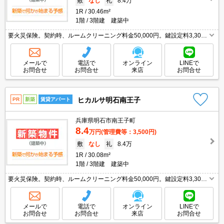
敷
なし
礼
8.4万
1R
30.46m²
1階
3階建 建築中
要火災保険。契約時、ルームクリーニング料金50,000円。鍵設定料3,300
円。追い焚き・エアコン・浴室乾燥機付きで設備充実!。インターネット無
料。新築のお部屋で新生活をスタート!。
メールで
電話で
オンライン
LINEで
お問合せ
お問合せ
来店
お問合せ
ヒカルサ明石南王子
PR
新築
賃貸アパート
兵庫県明石市南王子町
8.4
万円
(管理費等：3,500円)
敷
なし
礼
8.4万
1R
30.08m²
1階
3階建 建築中
要火災保険。契約時、ルームクリーニング料金50,000円。鍵設定料3,300
円。追い焚き・エアコン・浴室乾燥機付きで設備充実!。インターネット無
料。新築のお部屋で新生活をスタート!。
メールで
電話で
オンライン
LINEで
お問合せ
お問合せ
来店
お問合せ