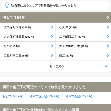
明石市にあるエリアで賃貸物件が見つかりました！
明石市
(2496件)
大久保町大窪
小久保
(181件)
(114件)
大久保町江井島
二見町西二見
(102件)
(97件)
松の内
大久保町谷八木
(94件)
(86件)
二見町東二見
藤江
(85件)
(82件)
もっと見る
明石市南王子町周辺のエリアで物件が見つかりました
明石市(2489件)
神戸市垂水区(1322件)
神戸市西区(1227件)
明石市南王子町の賃貸物件に関するよくある質問