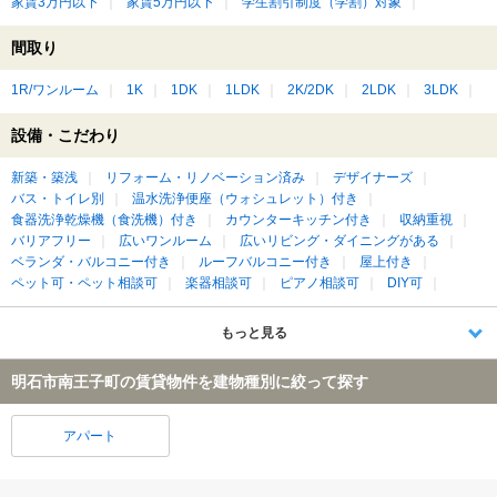
家賃3万円以下
家賃5万円以下
学生割引制度（学割）対象
間取り
1R/ワンルーム
1K
1DK
1LDK
2K/2DK
2LDK
3LDK
設備・こだわり
新築・築浅
リフォーム・リノベーション済み
デザイナーズ
バス・トイレ別
温水洗浄便座（ウォシュレット）付き
食器洗浄乾燥機（食洗機）付き
カウンターキッチン付き
収納重視
バリアフリー
広いワンルーム
広いリビング・ダイニングがある
ベランダ・バルコニー付き
ルーフバルコニー付き
屋上付き
ペット可・ペット相談可
楽器相談可
ピアノ相談可
DIY可
もっと見る
明石市南王子町の賃貸物件を建物種別に絞って探す
アパート