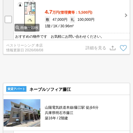
4.7
万円
(管理費等：5,500円)
敷
47,000円
礼
100,000円
1階
1K
30.96m²
画像：23枚
おすすめの物件です お気軽にお問い合わせください。
ベストリーシング 本店
詳細を見る
情報更新日
2026/08/08
ネーブルソフィア藤江
賃貸アパート
山陽電気鉄道本線/藤江駅 徒歩6分
兵庫県明石市藤江
築16年
2階建