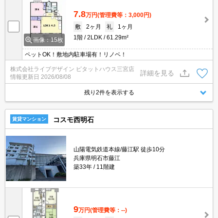
7.8
万円
(管理費等：3,000円)
敷
2ヶ月
礼
1ヶ月
1階
2LDK
61.29m²
画像：15枚
ペットOK！敷地内駐車場有！リノベ！
株式会社ライブデザイン ピタットハウス三宮店
詳細を見る
情報更新日
2026/08/08
残り2件を表示する
コスモ西明石
賃貸マンション
山陽電気鉄道本線/藤江駅 徒歩10分
兵庫県明石市藤江
築33年
11階建
9
万円
(管理費等：--)