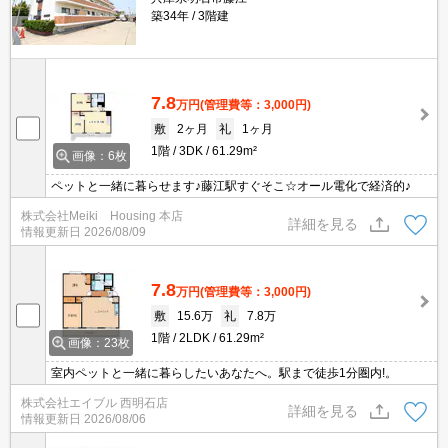
築34年
3階建
7.8
万円
(管理費等：3,000円)
敷
2ヶ月
礼
1ヶ月
1階
3DK
61.29m²
画像：6枚
ペットと一緒に暮らせます♪藤江駅すぐそこ☆オール電化で経済的♪
株式会社Meiki Housing 本店
詳細を見る
情報更新日
2026/08/09
7.8
万円
(管理費等：3,000円)
敷
15.6万
礼
7.8万
1階
2LDK
61.29m²
画像：23枚
室内ペットと一緒に暮らしたいあなたへ。駅まで徒歩1分圏内!。
株式会社エイブル 西明石店
詳細を見る
情報更新日
2026/08/06