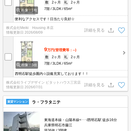
敷
2ヶ月
礼
2ヶ月
7階
3LDK
65m²
画像：1枚
便利なアクセスです！日当たり良好☆
株式会社Meiki Housing 本店
詳細を見る
情報更新日
2026/08/09
9
万円
(管理費等：--)
敷
2ヶ月
礼
2ヶ月
7階
3LDK
65m²
画像：3枚
西明石駅徒歩圏内☆設備充実しております！！
株式会社ライブデザイン ピタットハウス三宮店
詳細を見る
情報更新日
2026/07/31
ラ・フラタニテ
賃貸マンション
東海道本線・山陽本線<･･･/西明石駅 徒歩16分
兵庫県明石市藤江
築36年
3階建