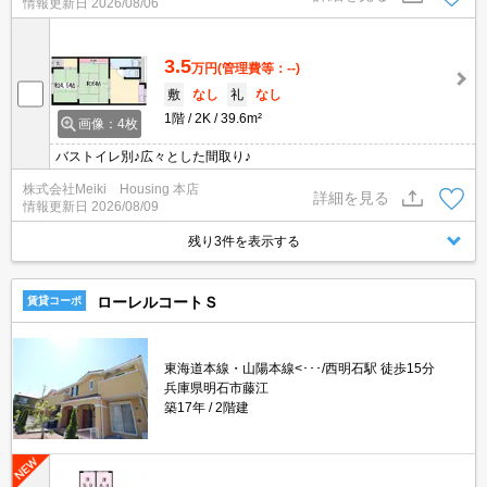
情報更新日
2026/08/06
3.5
万円
(管理費等：--)
敷
なし
礼
なし
1階
2K
39.6m²
画像：4枚
バストイレ別♪広々とした間取り♪
株式会社Meiki Housing 本店
詳細を見る
情報更新日
2026/08/09
残り3件を表示する
ローレルコートＳ
賃貸コーポ
東海道本線・山陽本線<･･･/西明石駅 徒歩15分
兵庫県明石市藤江
築17年
2階建