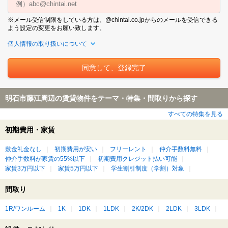
※メール受信制限をしている方は、@chintai.co.jpからのメールを受信できる
よう設定の変更をお願い致します。
個人情報の取り扱いについて
明石市藤江周辺の賃貸物件をテーマ・特集・間取りから探す
すべての特集を見る
初期費用・家賃
敷金礼金なし
初期費用が安い
フリーレント
仲介手数料無料
仲介手数料が家賃の55%以下
初期費用クレジット払い可能
家賃3万円以下
家賃5万円以下
学生割引制度（学割）対象
間取り
1R/ワンルーム
1K
1DK
1LDK
2K/2DK
2LDK
3LDK