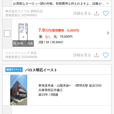
お洒落なヨーロッパ調の外観。初期費用も抑えれますよ。設備が充
実していますよね。
株式会社エイブル 西明石店
詳細を見る
情報更新日
2026/08/02
7.9
万円
(管理費等：6,000円)
敷
なし
礼
79,000円
2階
1K
30.84m²
画像：10枚
ベストリーシング 本店
詳細を見る
情報更新日
2026/08/08
パロス明石イースト
賃貸アパート
東海道本線・山陽本線<･･･/西明石駅 徒歩10分
兵庫県明石市藤江
築10年
3階建