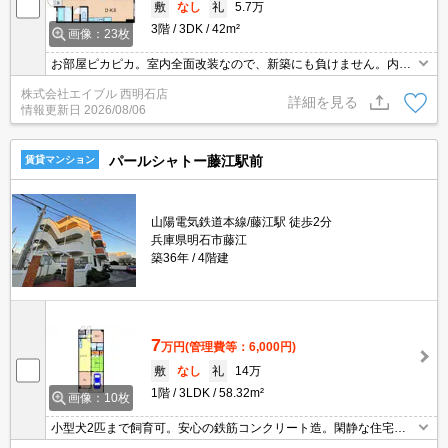
敷
なし
礼
5.7万
3階
3DK
42m²
画像：23枚
お部屋ピカピカ。室内全面改装なので、新築にも負けません。内装
もキレイですよ。
株式会社エイブル 西明石店
詳細を見る
情報更新日
2026/08/06
パールシャトー藤江駅前
賃貸マンション
山陽電気鉄道本線/藤江駅 徒歩2分
兵庫県明石市藤江
築36年
4階建
7
万円
(管理費等：6,000円)
敷
なし
礼
14万
1階
3LDK
58.32m²
画像：10枚
小型犬2匹まで飼育可。安心の鉄筋コンクリート造。閑静な住宅
街。駐車場1台分無料。駅まで徒歩3分圏内!。ファミリー層に人気の