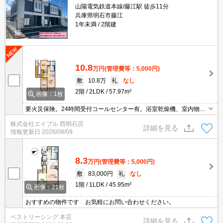
山陽電気鉄道本線/藤江駅 徒歩11分
兵庫県明石市藤江
1年未満
2階建
10.8
万円
(管理費等：5,000円)
敷
10.8万
礼
なし
2階
2LDK
57.97m²
画像：1枚
要火災保険。24時間受付コールセンター有。浴室乾燥機、室内物干
し付きで雨の日も安心です。最上階角部屋です。インターネット無
株式会社エイブル 西明石店
料で使い放題。宅配ボックスあり。西明石で豊かな暮らしを。ぜひ
詳細を見る
情報更新日
2026/08/09
お問合せください。
8.3
万円
(管理費等：5,000円)
敷
83,000円
礼
なし
1階
1LDK
45.95m²
画像：21枚
おすすめの物件です お気軽にお問い合わせください。
ベストリーシング 本店
詳細を見る