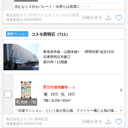
住むなら３点セパレート！水周りは清潔に・・・
株式会社ライブデザイン ピタットハウス三宮店
詳細を見る
情報更新日
2026/08/02
コスモ西明石（711）
賃貸マンション
東海道本線・山陽本線<･･･/西明石駅 徒歩15分
兵庫県明石市藤江
築33年
11階建
9
万円
(管理費等：--)
敷
18万
礼
18万
7階
3LDK
65m²
画像：7枚
「分譲マンション」という名の安心感。ファミリー層に人気の落ち
着いたエリアです。システムキッチン。TVモニターホンで安心生活
株式会社エイブル 西明石店
を!。退去時清掃費96,800円。ぜひお問い合わせください!。
詳細を見る
情報更新日
2026/07/28