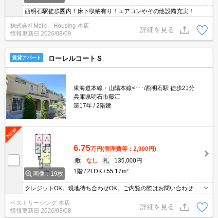
西明石駅徒歩圏内！床下収納有り！エアコンやその他設備充実！
株式会社Meiki Housing 本店
詳細を見る
情報更新日
2026/08/09
ローレルコートＳ
賃貸アパート
東海道本線・山陽本線<･･･/西明石駅 徒歩21分
兵庫県明石市藤江
築17年
2階建
6.75
万円
(管理費等：2,900円)
敷
なし
礼
135,000円
1階
2LDK
55.17m²
画像：19枚
クレジットOK。現地待ち合わせOK。ご内覧の際はお問い合わせく
ださい。
ベストリーシング 本店
詳細を見る
情報更新日
2026/08/08