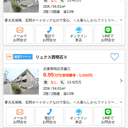
敷
なし
礼
13.425万
2DK
54.01m²
2階
2階建 築13年
要火災保険。玄関オートロックなので安心。一人暮らしからファミリーま
で。玄関オートロックなので安心。ウォークインクローゼット付で収納自
慢です。西明石で豊かな暮らしを。ぜひお問い合わせください!。
メールで
電話で
オンライン
LINEで
お問合せ
お問合せ
来店
お問合せ
リュクス西明石Ⅱ
PR
賃貸アパート
兵庫県明石市藤江
8.95
万円
(管理費等：5,500円)
敷
なし
礼
13.425万
2DK
54.01m²
2階
2階建 築13年
要火災保険。玄関オートロックなので安心。一人暮らしからファミリーま
で。玄関オートロックなので安心。ウォークインクローゼット付で収納自
慢です。西明石で豊かな暮らしを。ぜひお問い合わせください!。
メールで
電話で
オンライン
LINEで
お問合せ
お問合せ
来店
お問合せ