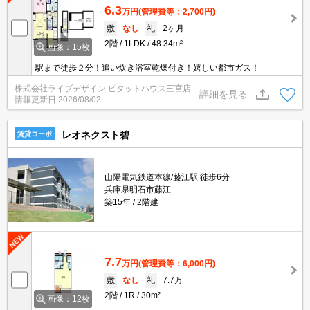
6.3
万円
(管理費等：2,700円)
敷
なし
礼
2ヶ月
2階
1LDK
48.34m²
画像：15枚
駅まで徒歩２分！追い炊き浴室乾燥付き！嬉しい都市ガス！
株式会社ライブデザイン ピタットハウス三宮店
詳細を見る
情報更新日
2026/08/02
レオネクスト碧
賃貸コーポ
山陽電気鉄道本線/藤江駅 徒歩6分
兵庫県明石市藤江
築15年
2階建
7.7
万円
(管理費等：6,000円)
敷
なし
礼
7.7万
2階
1R
30m²
画像：12枚