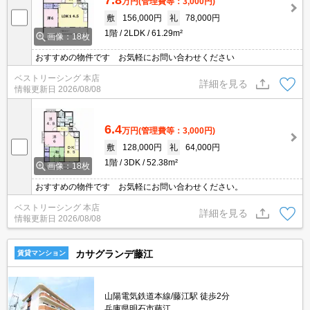
万円
(管理費等：3,000円)
敷
156,000円
礼
78,000円
1階
2LDK
61.29m²
画像：18枚
おすすめの物件です お気軽にお問い合わせください
ベストリーシング 本店
詳細を見る
情報更新日
2026/08/08
6.4
万円
(管理費等：3,000円)
敷
128,000円
礼
64,000円
1階
3DK
52.38m²
画像：18枚
おすすめの物件です お気軽にお問い合わせください。
ベストリーシング 本店
詳細を見る
情報更新日
2026/08/08
カサグランデ藤江
賃貸マンション
山陽電気鉄道本線/藤江駅 徒歩2分
兵庫県明石市藤江