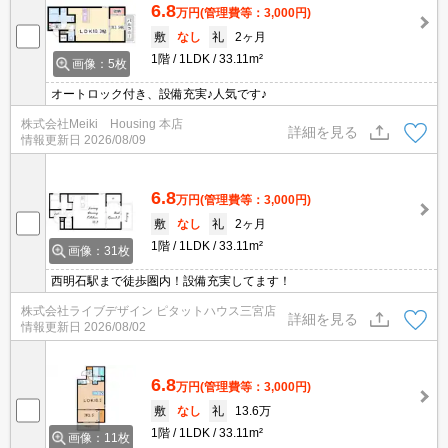
6.8
万円
(管理費等：3,000円)
敷
なし
礼
2ヶ月
1階
1LDK
33.11m²
画像：5枚
オートロック付き、設備充実♪人気です♪
株式会社Meiki Housing 本店
詳細を見る
情報更新日
2026/08/09
6.8
万円
(管理費等：3,000円)
敷
なし
礼
2ヶ月
1階
1LDK
33.11m²
画像：31枚
西明石駅まで徒歩圏内！設備充実してます！
株式会社ライブデザイン ピタットハウス三宮店
詳細を見る
情報更新日
2026/08/02
6.8
万円
(管理費等：3,000円)
敷
なし
礼
13.6万
1階
1LDK
33.11m²
画像：11枚