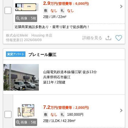
2.9
万円
(管理費等：6,000円)
敷
なし
礼
なし
2階
1R
22m²
画像：5枚
近隣商業施設多数あり・最寄り駅まで徒歩圏内！
株式会社Meiki Housing 本店
詳細を見る
情報更新日
2026/08/09
プレミール藤江
賃貸アパート
山陽電気鉄道本線/藤江駅 徒歩13分
兵庫県明石市藤江
築11年
2階建
7.2
万円
(管理費等：2,000円)
敷
なし
礼
180,000円
2階
1LDK
42.39m²
画像：5枚