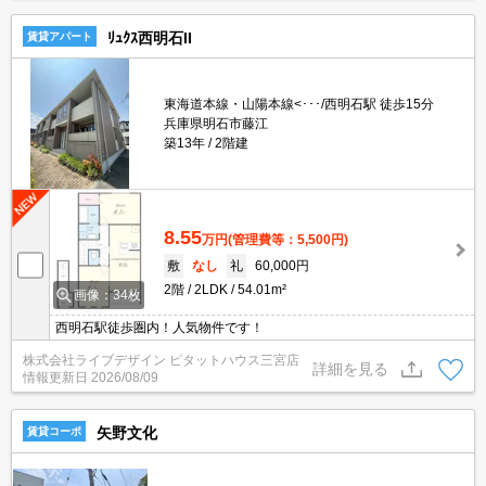
ﾘｭｸｽ西明石II
賃貸アパート
東海道本線・山陽本線<･･･/西明石駅 徒歩15分
兵庫県明石市藤江
築13年
2階建
8.55
万円
(管理費等：5,500円)
敷
なし
礼
60,000円
2階
2LDK
54.01m²
画像：34枚
西明石駅徒歩圏内！人気物件です！
株式会社ライブデザイン ピタットハウス三宮店
詳細を見る
情報更新日
2026/08/09
矢野文化
賃貸コーポ