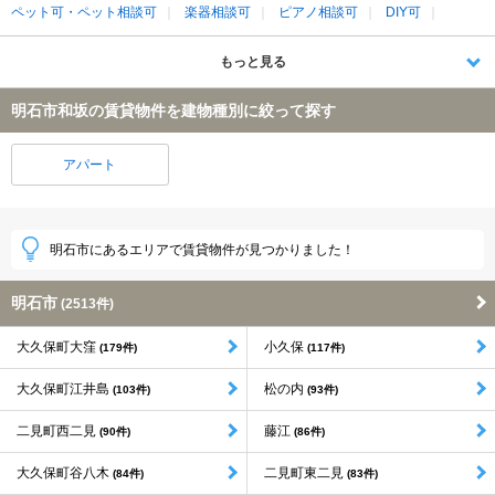
ペット可・ペット相談可
楽器相談可
ピアノ相談可
DIY可
もっと見る
明石市和坂の賃貸物件を建物種別に絞って探す
アパート
明石市にあるエリアで賃貸物件が見つかりました！
明石市
(2513件)
大久保町大窪
小久保
(179件)
(117件)
大久保町江井島
松の内
(103件)
(93件)
二見町西二見
藤江
(90件)
(86件)
大久保町谷八木
二見町東二見
(84件)
(83件)