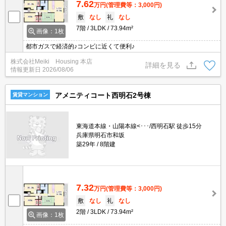
7.62
万円
(管理費等：3,000円)
敷
なし
礼
なし
7階
3LDK
73.94m²
画像：1枚
都市ガスで経済的♪コンビに近くて便利♪
株式会社Meiki Housing 本店
詳細を見る
情報更新日
2026/08/06
アメニティコート西明石2号棟
賃貸マンション
東海道本線・山陽本線<･･･/西明石駅 徒歩15分
兵庫県明石市和坂
築29年
8階建
7.32
万円
(管理費等：3,000円)
敷
なし
礼
なし
2階
3LDK
73.94m²
画像：1枚