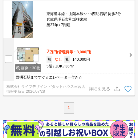
東海道本線・山陽本線<･･･/西明石駅 徒歩2分
兵庫県明石市和坂往来端
築37年
7階建
7
万円
(管理費等：3,000円)
敷
なし
礼
140,000円
5階
1DK
36m²
画像：30枚
西明石駅まですぐ☆エレベーター付き☆
株式会社ライブデザイン ピタットハウス三宮店
詳細を見る
情報更新日
2026/07/28
1