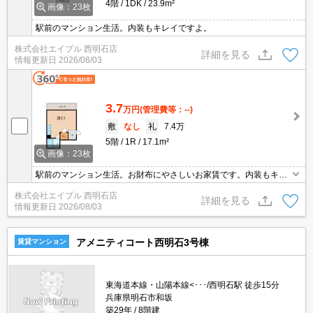
4階
1DK
23.9m²
画像：23枚
駅前のマンション生活。内装もキレイですよ。
株式会社エイブル 西明石店
詳細を見る
情報更新日
2026/08/03
3.7
万円
(管理費等：--)
敷
なし
礼
7.4万
5階
1R
17.1m²
画像：23枚
駅前のマンション生活。お財布にやさしいお家賃です。内装もキレ
イですよ。
株式会社エイブル 西明石店
詳細を見る
情報更新日
2026/08/03
アメニティコート西明石3号棟
賃貸マンション
東海道本線・山陽本線<･･･/西明石駅 徒歩15分
兵庫県明石市和坂
築29年
8階建