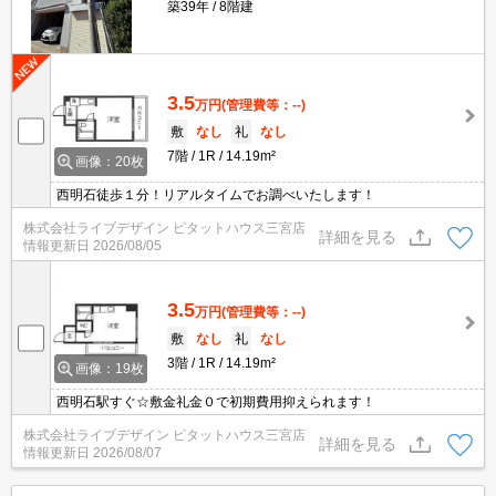
築39年
8階建
3.5
万円
(管理費等：--)
敷
なし
礼
なし
7階
1R
14.19m²
画像：20枚
西明石徒歩１分！リアルタイムでお調べいたします！
株式会社ライブデザイン ピタットハウス三宮店
詳細を見る
情報更新日
2026/08/05
3.5
万円
(管理費等：--)
敷
なし
礼
なし
3階
1R
14.19m²
画像：19枚
西明石駅すぐ☆敷金礼金０で初期費用抑えられます！
株式会社ライブデザイン ピタットハウス三宮店
詳細を見る
情報更新日
2026/08/07