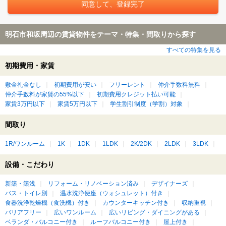
明石市和坂周辺の賃貸物件をテーマ・特集・間取りから探す
すべての特集を見る
初期費用・家賃
敷金礼金なし
初期費用が安い
フリーレント
仲介手数料無料
仲介手数料が家賃の55%以下
初期費用クレジット払い可能
家賃3万円以下
家賃5万円以下
学生割引制度（学割）対象
間取り
1R/ワンルーム
1K
1DK
1LDK
2K/2DK
2LDK
3LDK
設備・こだわり
新築・築浅
リフォーム・リノベーション済み
デザイナーズ
バス・トイレ別
温水洗浄便座（ウォシュレット）付き
食器洗浄乾燥機（食洗機）付き
カウンターキッチン付き
収納重視
バリアフリー
広いワンルーム
広いリビング・ダイニングがある
ベランダ・バルコニー付き
ルーフバルコニー付き
屋上付き