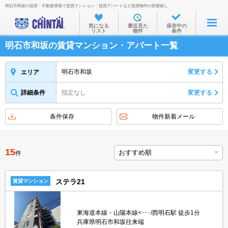
明石市和坂の賃貸・不動産情報で賃貸マンション・賃貸アパートなど賃貸物件の部屋探し
お部屋を探す
気になる
最近見た
保存中の
リスト
物件
条件
沿線・駅から
明石市和坂の賃貸マンション・アパート一覧
住所から
家賃相場から
明石市和坂
変更する
エリア
通勤通学時間から
詳細条件
指定なし
変更する
物件特集から
条件保存
物件新着メール
不動産会社から
TOP
15
件
ステラ21
賃貸マンション
東海道本線・山陽本線<･･･/西明石駅 徒歩1分
兵庫県明石市和坂往来端