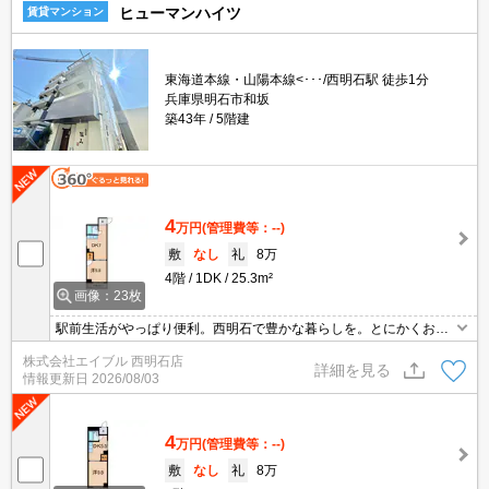
ヒューマンハイツ
賃貸マンション
東海道本線・山陽本線<･･･/西明石駅 徒歩1分
兵庫県明石市和坂
築43年
5階建
4
万円
(管理費等：--)
敷
なし
礼
8万
4階
1DK
25.3m²
画像：23枚
駅前生活がやっぱり便利。西明石で豊かな暮らしを。とにかくお家
賃を抑えたい方にオススメ!。この立地でこのお家賃ってうれしいで
株式会社エイブル 西明石店
すね。安心のRC造。最上階。
詳細を見る
情報更新日
2026/08/03
4
万円
(管理費等：--)
敷
なし
礼
8万