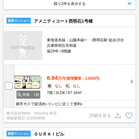
残り2件を表示する
アメニティコート西明石1号棟
賃貸マンション
東海道本線・山陽本線<･･･/西明石駅 徒歩15分
兵庫県明石市和坂
築29年
8階建
6.94
万円
(管理費等：3,000円)
敷
なし
礼
なし
7階
3LDK
67.16m²
画像：1枚
都市ガスで経済的♪コンビに近くて便利♪
株式会社Meiki Housing 本店
詳細を見る
情報更新日
2026/08/06
ＯＵＲＡＩビル
賃貸マンション