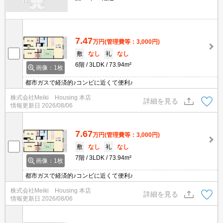
7.47
万円
(管理費等：3,000円)
敷
なし
礼
なし
6階
3LDK
73.94m²
画像：1枚
都市ガスで経済的♪コンビに近くて便利♪
株式会社Meiki Housing 本店
詳細を見る
情報更新日
2026/08/06
7.67
万円
(管理費等：3,000円)
敷
なし
礼
なし
7階
3LDK
73.94m²
画像：1枚
都市ガスで経済的♪コンビに近くて便利♪
株式会社Meiki Housing 本店
詳細を見る
情報更新日
2026/08/06