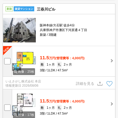
三谷川ビル
新築
賃貸マンション
阪神本線/大石駅 徒歩4分
兵庫県神戸市灘区下河原通４丁目
新築
3階建
11.5
万円
(管理費等：4,000円)
敷
1ヶ月
礼
2ヶ月
3階
1LDK
47.5m²
画像：25枚
いえさがし株式会社 本店
詳細を見る
情報更新日
2026/08/06
11.5
万円
(管理費等：4,000円)
敷
1ヶ月
礼
2ヶ月
3階
1LDK
47.5m²
画像：17枚