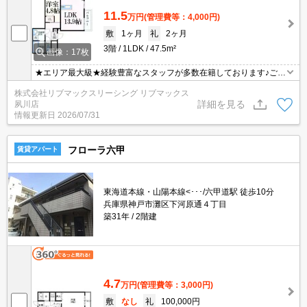
11.5
万円
(管理費等：4,000円)
敷
1ヶ月
礼
2ヶ月
3階
1LDK
47.5m²
画像：17枚
★エリア最大級★経験豊富なスタッフが多数在籍しております♪ご要
望がありましたらお申し付けください！初期費用クレジット支払可
株式会社リブマックスリーシング リブマックス
能！オンライン内覧・オンライン契約等弊社に一度も来店せずとも
詳細を見る
夙川店
問題ありません♪弊社ではネットに掲載されている物件も全てご紹介
情報更新日
2026/07/31
可能になりますので気になる物件は全て申し付けください★
フローラ六甲
賃貸アパート
東海道本線・山陽本線<･･･/六甲道駅 徒歩10分
兵庫県神戸市灘区下河原通４丁目
築31年
2階建
4.7
万円
(管理費等：3,000円)
敷
なし
礼
100,000円