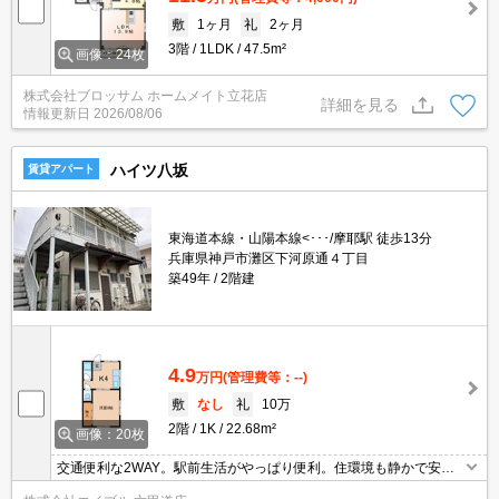
敷
1ヶ月
礼
2ヶ月
3階
1LDK
47.5m²
画像：24枚
株式会社ブロッサム ホームメイト立花店
詳細を見る
情報更新日
2026/08/06
ハイツ八坂
賃貸アパート
東海道本線・山陽本線<･･･/摩耶駅 徒歩13分
兵庫県神戸市灘区下河原通４丁目
築49年
2階建
4.9
万円
(管理費等：--)
敷
なし
礼
10万
2階
1K
22.68m²
画像：20枚
交通便利な2WAY。駅前生活がやっぱり便利。住環境も静かで安心
ですよ。バス・トイレ別。キッチンが大きく、ガスコンロ設置可で