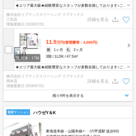
★エリア最大級★経験豊富なスタッフが多数在籍しております♪ご要
望がありましたらお申し付けください！初期費用クレジット支払可
株式会社リブマックスリーシング リブマックス
能！オンライン内覧・オンライン契約等弊社に一度も来店せずとも
詳細を見る
三宮店
問題ありません♪弊社ではネットに掲載されている物件も全てご紹介
情報更新日
2026/07/31
可能になりますので気になる物件は全て申し付けください★
11.5
万円
(管理費等：4,000円)
敷
1ヶ月
礼
2ヶ月
3階
1LDK
47.5m²
画像：17枚
★エリア最大級★経験豊富なスタッフが多数在籍しております♪ご要
望がありましたらお申し付けください！初期費用クレジット支払可
株式会社リブマックスリーシング リブマックス
能！オンライン内覧・オンライン契約等弊社に一度も来店せずとも
詳細を見る
岡本店
問題ありません♪弊社ではネットに掲載されている物件も全てご紹介
情報更新日
2026/07/31
可能になりますので気になる物件は全て申し付けください★
残り4件を表示する
ハウゼY＆K
賃貸マンション
東海道本線・山陽本線<･･･/六甲道駅 徒歩9分