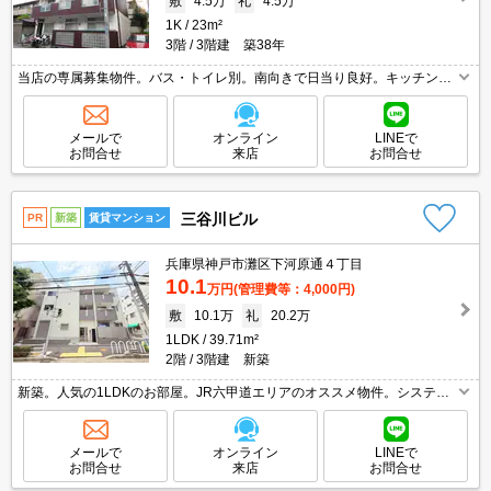
敷
4.5万
礼
4.5万
1K
23m²
3階
3階建 築38年
当店の専属募集物件。バス・トイレ別。南向きで日当り良好。キッチンス
ペースが広め。角部屋をお探しの方に。JR六甲道エリアのオススメ物件。
神戸大学生オススメ物件。初期費用・家賃カード払い可。エアコン付き。
メールで
オンライン
LINEで
お問合せ
来店
お問合せ
三谷川ビル
PR
新築
賃貸マンション
兵庫県神戸市灘区下河原通４丁目
10.1
万円
(管理費等：4,000円)
敷
10.1万
礼
20.2万
1LDK
39.71m²
2階
3階建 新築
新築。人気の1LDKのお部屋。JR六甲道エリアのオススメ物件。システム
キッチンをお好みの方に。インターネット無料で使い放題。3沿線利用可
能です。駅近くでラクラク便利。住環境も静かで安心ですよ。
メールで
オンライン
LINEで
お問合せ
来店
お問合せ