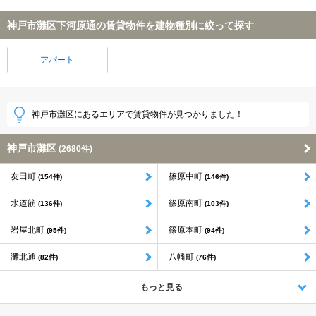
神戸市灘区下河原通の賃貸物件を建物種別に絞って探す
アパート
神戸市灘区にあるエリアで賃貸物件が見つかりました！
神戸市灘区
(2680件)
友田町
篠原中町
(154件)
(146件)
水道筋
篠原南町
(136件)
(103件)
岩屋北町
篠原本町
(95件)
(94件)
灘北通
八幡町
(82件)
(76件)
もっと見る