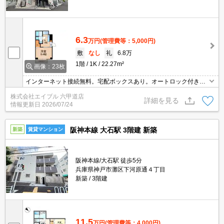
6.3
万円
(管理費等：5,000円)
敷
なし
礼
6.8万
1階
1K
22.27m²
画像：23枚
インターネット接続無料。宅配ボックスあり。オートロック付き
で、一人暮らしも安心。鉄筋コンクリート造りのマンションです。
株式会社エイブル 六甲道店
住環境をあなたの目でお確かめください。設備に注目!人気のアイテ
詳細を見る
情報更新日
2026/07/24
ムせいぞろい。
阪神本線 大石駅 3階建 新築
新築
賃貸マンション
阪神本線/大石駅 徒歩5分
兵庫県神戸市灘区下河原通４丁目
新築
3階建
11.5
万円
(管理費等：4,000円)