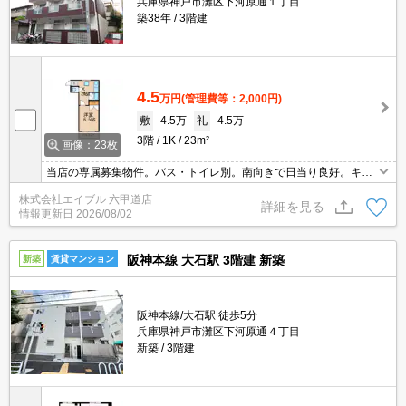
兵庫県神戸市灘区下河原通１丁目
築38年
3階建
4.5
万円
(管理費等：2,000円)
敷
4.5万
礼
4.5万
3階
1K
23m²
画像：23枚
当店の専属募集物件。バス・トイレ別。南向きで日当り良好。キッ
チンスペースが広め。角部屋をお探しの方に。JR六甲道エリアのオ
株式会社エイブル 六甲道店
ススメ物件。神戸大学生オススメ物件。初期費用・家賃カード払い
詳細を見る
情報更新日
2026/08/02
可。エアコン付き。
阪神本線 大石駅 3階建 新築
新築
賃貸マンション
阪神本線/大石駅 徒歩5分
兵庫県神戸市灘区下河原通４丁目
新築
3階建