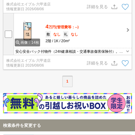
上階の角部屋が空きました。初期費用・家賃カード払い可。当店の
株式会社エイブル 六甲道店
専任募集物件です。内見から契約までオンラインで対応可能です。
詳細を見る
情報更新日
2026/08/06
敷金・礼金なし。
4
万円
(管理費等：--)
敷
なし
礼
なし
2階
1K
20m²
画像：14枚
安心安全パック付物件（24h健康相談・交通事故傷害保険付）。敷
金、礼金0円物件ですよ。最上階角部屋です。初期費用・家賃カー
株式会社エイブル 六甲道店
ド払い可。当店の専任募集物件です。内見から契約までオンライン
詳細を見る
情報更新日
2026/08/06
で対応可能です。
1
検索条件を変更する