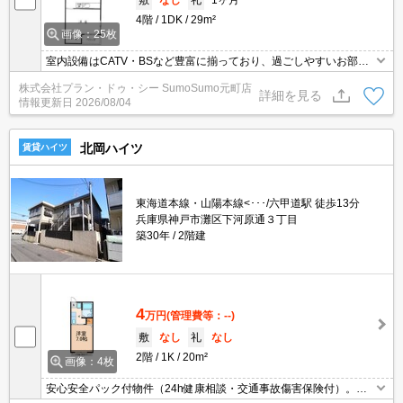
4階
1DK
29m²
画像：25枚
室内設備はCATV・BSなど豊富に揃っており、過ごしやすいお部屋
になっております。近くにパーキングがあるので長い距離を歩く心
株式会社プラン・ドゥ・シー SumoSumo元町店
配がないのが魅力です。ぜひご覧いただきたい賃貸物件です。入居
詳細を見る
情報更新日
2026/08/04
時期を調整できる物件です。ぜひご相談ください。あこがれのフロ
ーリング物件で新生活を始めましょう。
北岡ハイツ
賃貸ハイツ
東海道本線・山陽本線<･･･/六甲道駅 徒歩13分
兵庫県神戸市灘区下河原通３丁目
築30年
2階建
4
万円
(管理費等：--)
敷
なし
礼
なし
2階
1K
20m²
画像：4枚
安心安全パック付物件（24h健康相談・交通事故傷害保険付）。最