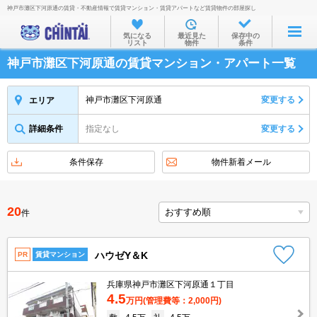
神戸市灘区下河原通の賃貸・不動産情報で賃貸マンション・賃貸アパートなど賃貸物件の部屋探し
お部屋を探す
気になる
最近見た
保存中の
リスト
物件
条件
沿線・駅から
神戸市灘区下河原通の賃貸マンション・アパート一覧
住所から
家賃相場から
神戸市灘区下河原通
変更する
エリア
通勤通学時間から
詳細条件
指定なし
変更する
物件特集から
条件保存
物件新着メール
不動産会社から
TOP
20
件
ハウゼY＆K
PR
賃貸マンション
兵庫県神戸市灘区下河原通１丁目
4.5
万円
(管理費等：2,000円)