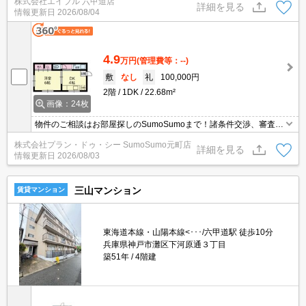
株式会社エイブル 六甲道店
自炊もバッチリ。エアコン付き。収納たっぷり。オンライン内見対
詳細を見る
情報更新日
2026/08/04
応可。
4.9
万円
(管理費等：--)
敷
なし
礼
100,000円
2階
1DK
22.68m²
画像：24枚
物件のご相談はお部屋探しのSumoSumoまで！諸条件交渉、審査等
自信がございます！是非一度ご相談ください♪♪
株式会社プラン・ドゥ・シー SumoSumo元町店
詳細を見る
情報更新日
2026/08/03
三山マンション
賃貸マンション
東海道本線・山陽本線<･･･/六甲道駅 徒歩10分
兵庫県神戸市灘区下河原通３丁目
築51年
4階建