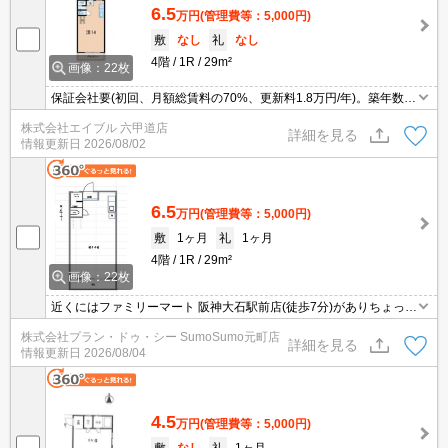
6.5
万円
(管理費等：5,000円)
敷
なし
礼
なし
4階
1R
29m²
画像：22枚
保証会社要(初回、月額総賃料の70%、更新料1.8万円/年)。築年数で
は想像できないきれいなお部屋。ちょっと広めのお部屋をお探しの
株式会社エイブル 六甲道店
あなたへ。TVモニターホンで安心生活を!。敷金・礼金0物件です!。
詳細を見る
情報更新日
2026/08/02
6.5
万円
(管理費等：5,000円)
敷
1ヶ月
礼
1ヶ月
4階
1R
29m²
画像：22枚
近くにはファミリーマート 阪神大石駅前店(徒歩7分)がありちょっと
した買い物に便利です。玄関先まで覗き穴を覗きに行かなくてもイ
株式会社プラン・ドゥ・シー SumoSumo元町店
ンターホン越しに誰が来たのかを確認できるので安心感がありま
詳細を見る
情報更新日
2026/08/04
す。近隣に駐車スペースがありますので、利便性が高いです。風通
しが良好な物件です。
4.5
万円
(管理費等：5,000円)
敷
なし
礼
1ヶ月