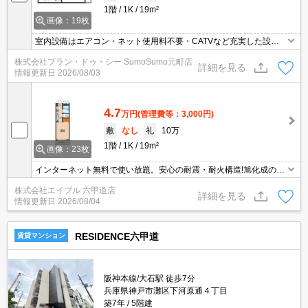
1階
1K
19m²
画像：19枚
室内設備はエアコン・ネット使用料不要・CATVなど充実した設備
を備え付けています。落ち着きある、フローリング張りのアパート
株式会社プラン・ドゥ・シー SumoSumo元町店
となっています。キッチンにIHクッキングヒーターが付いていま
詳細を見る
情報更新日
2026/08/03
す。上着やズボンなども折り畳まずに収納できるクロゼットのある
物件です。駐車できるスペースも近隣に確保できます。
4.7
万円
(管理費等：3,000円)
敷
なし
礼
10万
1階
1K
19m²
画像：23枚
インターネット無料で使い放題。安心の耐震・耐火構造!旭化成のヘ
ーベルメゾン。3沿線利用可能です。室内に洗濯機置き場ありま
株式会社エイブル 六甲道店
す。スーパーへ400m。バス・トイレ別。
詳細を見る
情報更新日
2026/08/04
RESIDENCE六甲道
賃貸マンション
阪神本線/大石駅 徒歩7分
兵庫県神戸市灘区下河原通４丁目
築7年
5階建