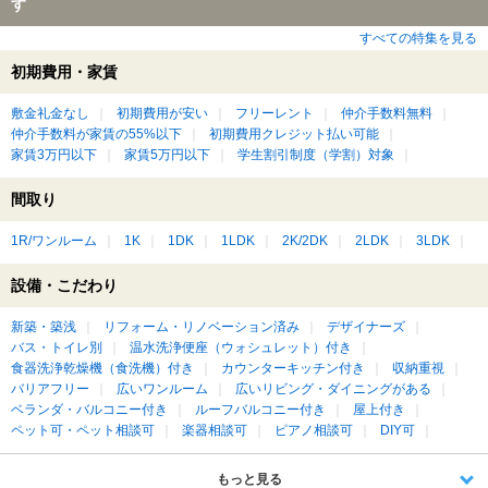
す
すべての特集を見る
初期費用・家賃
敷金礼金なし
初期費用が安い
フリーレント
仲介手数料無料
仲介手数料が家賃の55%以下
初期費用クレジット払い可能
家賃3万円以下
家賃5万円以下
学生割引制度（学割）対象
間取り
1R/ワンルーム
1K
1DK
1LDK
2K/2DK
2LDK
3LDK
設備・こだわり
新築・築浅
リフォーム・リノベーション済み
デザイナーズ
バス・トイレ別
温水洗浄便座（ウォシュレット）付き
食器洗浄乾燥機（食洗機）付き
カウンターキッチン付き
収納重視
バリアフリー
広いワンルーム
広いリビング・ダイニングがある
ベランダ・バルコニー付き
ルーフバルコニー付き
屋上付き
ペット可・ペット相談可
楽器相談可
ピアノ相談可
DIY可
もっと見る