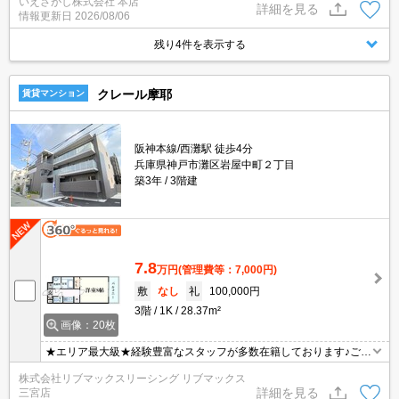
いえさがし株式会社 本店
詳細を見る
情報更新日
2026/08/06
残り4件を表示する
クレール摩耶
賃貸マンション
阪神本線/西灘駅 徒歩4分
兵庫県神戸市灘区岩屋中町２丁目
築3年
3階建
7.8
万円
(管理費等：7,000円)
敷
なし
礼
100,000円
3階
1K
28.37m²
画像：20枚
★エリア最大級★経験豊富なスタッフが多数在籍しております♪ご要
望がありましたらお申し付けください！初期費用クレジット支払可
株式会社リブマックスリーシング リブマックス
能！オンライン内覧・オンライン契約等弊社に一度も来店せずとも
詳細を見る
三宮店
問題ありません♪弊社ではネットに掲載されている物件も全てご紹介