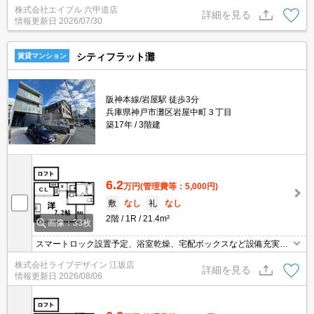
株式会社エイブル 六甲道店
な2WAY。オートロック付き。ちょっと広めのお部屋をお探しのあ
詳細を見る
情報更新日
2026/07/30
なたへ。
シティフラット灘
賃貸マンション
阪神本線/岩屋駅 徒歩3分
兵庫県神戸市灘区岩屋中町３丁目
築17年
3階建
6.2
万円
(管理費等：5,000円)
敷
なし
礼
なし
2階
1R
21.4m²
画像：33枚
スマートロック設置予定、浴室乾燥、宅配ボックスなど設備充実し
てます（^^♪
株式会社ライブデザイン 江坂店
詳細を見る
情報更新日
2026/08/06