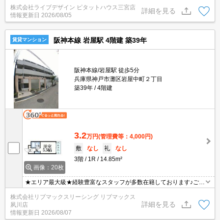
テムキッチン！
株式会社ライブデザイン ピタットハウス三宮店
詳細を見る
情報更新日
2026/08/05
阪神本線 岩屋駅 4階建 築39年
賃貸マンション
阪神本線/岩屋駅 徒歩5分
兵庫県神戸市灘区岩屋中町２丁目
築39年
4階建
3.2
万円
(管理費等：4,000円)
敷
なし
礼
なし
3階
1R
14.85m²
画像：20枚
★エリア最大級★経験豊富なスタッフが多数在籍しております♪ご要
望がありましたらお申し付けください！初期費用クレジット支払可
株式会社リブマックスリーシング リブマックス
能！オンライン内覧・オンライン契約等弊社に一度も来店せずとも
詳細を見る
夙川店
問題ありません♪弊社ではネットに掲載されている物件も全てご紹介
情報更新日
2026/08/07
可能になりますので気になる物件は全て申し付けください★敷金・