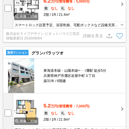
6.2
万円
(管理費等：5,000円)
敷
なし
礼
なし
2階
1R
21.4m²
画像：33枚
スマートロック設置予定、浴室乾燥、宅配ボックスなど設備充実し
てます（^^♪
株式会社ライブデザイン ピタットハウス三宮店
詳細を見る
情報更新日
2026/08/04
グランパラッツオ
賃貸マンション
東海道本線・山陽本線<･･･/灘駅 徒歩5分
兵庫県神戸市灘区岩屋中町３丁目
築31年
6階建
5.2
万円
(管理費等：7,000円)
敷
なし
礼
なし
2階
1R
21.9m²
画像：30枚