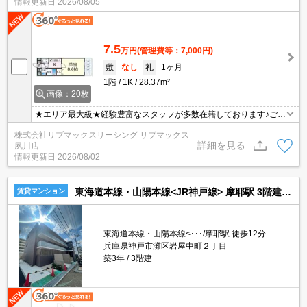
情報更新日
2026/08/05
可能になりますので気になる物件は全て申し付けください★
7.5
万円
(管理費等：7,000円)
敷
なし
礼
1ヶ月
1階
1K
28.37m²
画像：20枚
★エリア最大級★経験豊富なスタッフが多数在籍しております♪ご要
望がありましたらお申し付けください！初期費用クレジット支払可
株式会社リブマックスリーシング リブマックス
能！オンライン内覧・オンライン契約等弊社に一度も来店せずとも
詳細を見る
夙川店
問題ありません♪弊社ではネットに掲載されている物件も全てご紹介
情報更新日
2026/08/02
可能になりますので気になる物件は全て申し付けください★
東海道本線・山陽本線<JR神戸線> 摩耶駅 3階建 築3年
賃貸マンション
東海道本線・山陽本線<･･･/摩耶駅 徒歩12分
兵庫県神戸市灘区岩屋中町２丁目
築3年
3階建