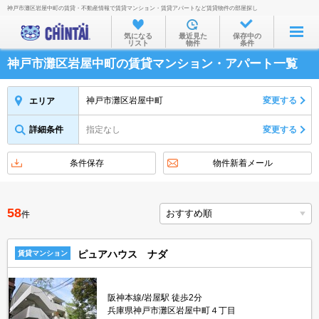
神戸市灘区岩屋中町の賃貸・不動産情報で賃貸マンション・賃貸アパートなど賃貸物件の部屋探し
お部屋を探す
気になる
最近見た
保存中の
リスト
物件
条件
沿線・駅から
神戸市灘区岩屋中町の賃貸マンション・アパート一覧
住所から
家賃相場から
神戸市灘区岩屋中町
変更する
エリア
通勤通学時間から
詳細条件
指定なし
変更する
物件特集から
条件保存
物件新着メール
不動産会社から
TOP
58
件
ピュアハウス ナダ
賃貸マンション
阪神本線/岩屋駅 徒歩2分
兵庫県神戸市灘区岩屋中町４丁目