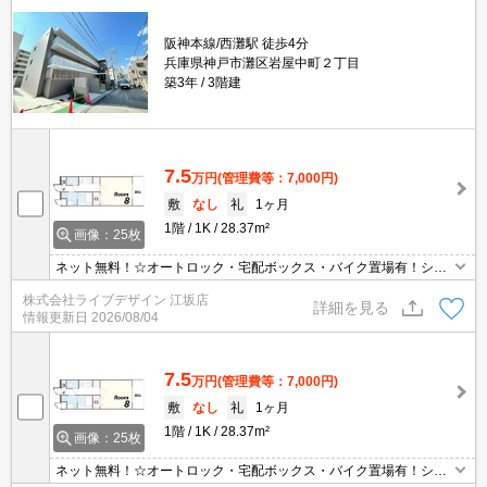
阪神本線/西灘駅 徒歩4分
兵庫県神戸市灘区岩屋中町２丁目
築3年
3階建
7.5
万円
(管理費等：7,000円)
敷
なし
礼
1ヶ月
1階
1K
28.37m²
画像：25枚
ネット無料！☆オートロック・宅配ボックス・バイク置場有！シス
テムキッチン！
株式会社ライブデザイン 江坂店
詳細を見る
情報更新日
2026/08/04
7.5
万円
(管理費等：7,000円)
敷
なし
礼
1ヶ月
1階
1K
28.37m²
画像：25枚
ネット無料！☆オートロック・宅配ボックス・バイク置場有！シス