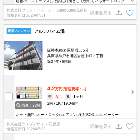
建物のエントランスには防犯対策として優れているオートロック機
能を備えております。室内設備はCS・ネット使用料不要・エアコン
株式会社プラン・ドゥ・シー SumoSumo元町店
など充実した設備を備え付けています。バルコニー付きの物件でお
詳細を見る
情報更新日
2026/07/31
すすめです。お引っ越しの時期はご相談していただければ対応いた
します。ワンルームの物件なので、一人暮らしの方にもおすすめで
す。
アルテハイム灘
賃貸マンション
阪神本線/岩屋駅 徒歩5分
兵庫県神戸市灘区岩屋中町２丁目
築37年
6階建
4.2
万円
(管理費等：--)
敷
なし
礼
1ヶ月
2階
1K
19.04m²
画像：22枚
ネット無料□オートロック□エアコン□宅配BOX□エレベーター
株式会社ライブデザイン 江坂店
詳細を見る
情報更新日
2026/07/29