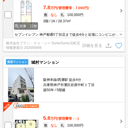
7.8
万円
(管理費等：7,000円)
敷
なし
礼
100,000円
3階
1K
28.37m²
画像：22枚
セブンイレブン 神戸都通5丁目店まで徒歩4分と近場にコンビニがあ
るのもポイント。
株式会社プラン・ドゥ・シー SumoSumo元町店
詳細を見る
情報更新日
2026/08/06
城村マンション
賃貸マンション
阪神本線/西灘駅 徒歩4分
兵庫県神戸市灘区岩屋中町１丁目
築50年
5階建
5.8
万円
(管理費等：--)
敷
なし
礼
100,000円