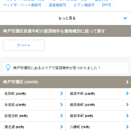
ペット可・ペット相談可
楽器相談可
ピアノ相談可
DIY可
もっと見る
神戸市灘区岩屋中町の賃貸物件を建物種別に絞って探す
アパート
神戸市灘区にあるエリアで賃貸物件が見つかりました！
神戸市灘区
(2680件)
友田町
篠原中町
(154件)
(146件)
水道筋
篠原南町
(136件)
(103件)
岩屋北町
篠原本町
(95件)
(94件)
灘北通
八幡町
(82件)
(76件)