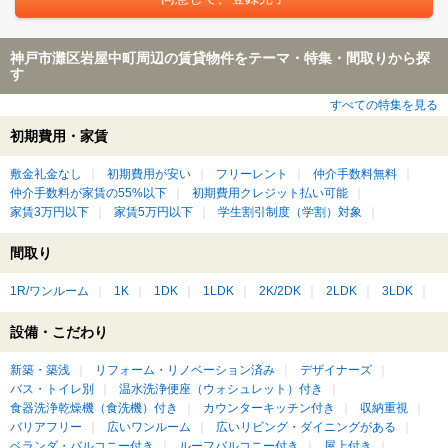
神戸市灘区岩屋中町周辺の賃貸物件をテーマ・特集・間取りから探
す
すべての特集を見る
初期費用・家賃
敷金礼金なし
初期費用が安い
フリーレント
仲介手数料無料
仲介手数料が家賃の55%以下
初期費用クレジット払い可能
家賃3万円以下
家賃5万円以下
学生割引制度（学割）対象
間取り
1R/ワンルーム
1K
1DK
1LDK
2K/2DK
2LDK
3LDK
設備・こだわり
新築・築浅
リフォーム・リノベーション済み
デザイナーズ
バス・トイレ別
温水洗浄便座（ウォシュレット）付き
食器洗浄乾燥機（食洗機）付き
カウンターキッチン付き
収納重視
バリアフリー
広いワンルーム
広いリビング・ダイニングがある
ベランダ・バルコニー付き
ルーフバルコニー付き
屋上付き