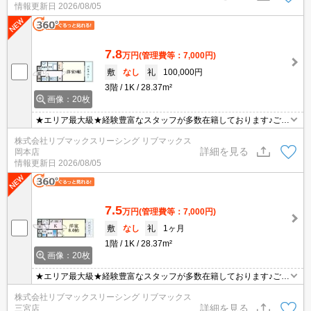
情報更新日
2026/08/05
可能になりますので気になる物件は全て申し付けください★
7.8
万円
(管理費等：7,000円)
敷
なし
礼
100,000円
3階
1K
28.37m²
画像：20枚
★エリア最大級★経験豊富なスタッフが多数在籍しております♪ご要
望がありましたらお申し付けください！初期費用クレジット支払可
株式会社リブマックスリーシング リブマックス
能！オンライン内覧・オンライン契約等弊社に一度も来店せずとも
詳細を見る
岡本店
問題ありません♪弊社ではネットに掲載されている物件も全てご紹介
情報更新日
2026/08/05
可能になりますので気になる物件は全て申し付けください★
7.5
万円
(管理費等：7,000円)
敷
なし
礼
1ヶ月
1階
1K
28.37m²
画像：20枚
★エリア最大級★経験豊富なスタッフが多数在籍しております♪ご要
望がありましたらお申し付けください！初期費用クレジット支払可
株式会社リブマックスリーシング リブマックス
能！オンライン内覧・オンライン契約等弊社に一度も来店せずとも
詳細を見る
三宮店
問題ありません♪弊社ではネットに掲載されている物件も全てご紹介