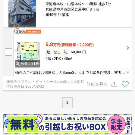
東海道本線・山陽本線<･･･/灘駅 徒歩7分
兵庫県神戸市灘区岩屋中町３丁目
築49年
4階建
5.8
万円
(管理費等：2,000円)
敷
なし
礼
60,000円
4階
2DK
40m²
画像：21枚
物件のご相談はお部屋探しのSumoSumoまで！諸条件交渉、審査等
自信がございます！是非一度ご相談ください♪♪
株式会社プラン・ドゥ・シー SumoSumo元町店
詳細を見る
情報更新日
2026/08/02
1