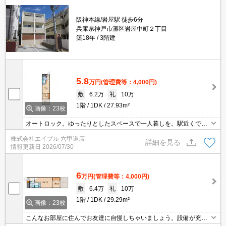
阪神本線/岩屋駅 徒歩6分
兵庫県神戸市灘区岩屋中町２丁目
築18年
3階建
5.8
万円
(管理費等：4,000円)
敷
6.2万
礼
10万
1階
1DK
27.93m²
画像：23枚
オートロック。ゆったりとしたスペースで一人暮しを。駅近くでラ
クラク便利。インターネット無料。
株式会社エイブル 六甲道店
詳細を見る
情報更新日
2026/07/30
6
万円
(管理費等：4,000円)
敷
6.4万
礼
10万
1階
1DK
29.29m²
画像：23枚
こんなお部屋に住んでお友達に自慢しちゃいましょう。設備が充実
していますよね。要火災保険。最寄り駅まで徒歩4分！。交通便利