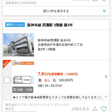
情報更新日
2026/08/02
可能になりますので気になる物件は全て申し付けください★
残り1件を表示する
阪神本線 西灘駅 3階建 築3年
賃貸マンション
阪神本線/西灘駅 徒歩4分
兵庫県神戸市灘区岩屋中町２丁目
築3年
3階建
7.8
万円
(管理費等：7,000円)
敷
なし
礼
100,000円
3階
1K
28.37m²
画像：20枚
★エリア最大級★経験豊富なスタッフが多数在籍しております♪ご要
望がありましたらお申し付けください！初期費用クレジット支払可
株式会社リブマックスリーシング リブマックス
能！オンライン内覧・オンライン契約等弊社に一度も来店せずとも
詳細を見る
夙川店
問題ありません♪弊社ではネットに掲載されている物件も全てご紹介