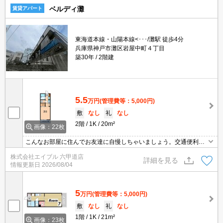
ベルディ灘
賃貸アパート
東海道本線・山陽本線<･･･/灘駅 徒歩4分
兵庫県神戸市灘区岩屋中町４丁目
築30年
2階建
5.5
万円
(管理費等：5,000円)
敷
なし
礼
なし
2階
1K
20m²
画像：22枚
こんなお部屋に住んでお友達に自慢しちゃいましょう。交通便利な
2WAY。生活便利。初期費用を抑えたい人におすすめ。最寄り駅ま
株式会社エイブル 六甲道店
で徒歩1分！。住環境をあなたの目でお確かめください。3沿線利用
詳細を見る
情報更新日
2026/08/04
可能です。
5
万円
(管理費等：5,000円)
敷
なし
礼
なし
1階
1K
21m²
画像：23枚