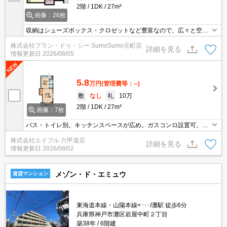
2階
1DK
27m²
画像：26枚
収納はシューズボックス・クロゼットなど豊富なので、広々と空間
を利用することも可能です。室内設備はBS・CATV・エアコンなど
株式会社プラン・ドゥ・シー SumoSumo元町店
が揃っているので、快適に過ごしやすいお部屋になります。2沿線
詳細を見る
情報更新日
2026/08/05
利用可能な、利便性の高い立地の物件です。高速に受信できるイン
ターネットなので回線らくらく快適。
5.8
万円
(管理費等：--)
敷
なし
礼
10万
2階
1DK
27m²
画像：7枚
バス・トイレ別。キッチンスペースが広め。ガスコンロ設置可。ク
ローゼット付。日当たり良好。ゆったりとしたスペースで一人暮し
株式会社エイブル 六甲道店
を。安心の鉄筋コンクリート造。駅近くでラクラク便利。2沿線利
詳細を見る
情報更新日
2026/08/02
用可能です。
メゾン・ド・エミュウ
賃貸マンション
東海道本線・山陽本線<･･･/灘駅 徒歩6分
兵庫県神戸市灘区岩屋中町２丁目
築38年
6階建