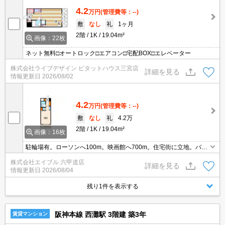
4.2
万円
(管理費等：--)
敷
なし
礼
1ヶ月
2階
1K
19.04m²
画像：22枚
ネット無料□オートロック□エアコン□宅配BOX□エレベーター
株式会社ライブデザイン ピタットハウス三宮店
詳細を見る
情報更新日
2026/08/02
4.2
万円
(管理費等：--)
敷
なし
礼
4.2万
2階
1K
19.04m²
画像：16枚
駐輪場有。ローソンへ100m。映画館へ700m。住宅街に立地。バイ
ク置き場あり。保証会社要(初回、月額総賃料の50%、更新料1.3万
株式会社エイブル 六甲道店
円/年)。インターネット無料。
詳細を見る
情報更新日
2026/08/04
残り1件を表示する
阪神本線 西灘駅 3階建 築3年
賃貸マンション