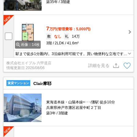
築35年
3階建
7
万円
(管理費等：5,000円)
敷
なし
礼
14万
3階
2LDK
41.6m²
画像：14枚
駅まで徒歩1分圏内!。3沿線利用可能です。買い物便利な立地ですよ
～!!。住環境をあなたの目でお確かめください。広さ良し!家賃良し!
株式会社エイブル 六甲道店
周辺環境良し!。日当たり良好！心地よい室内環境！。南向き。
詳細を見る
情報更新日
2026/08/06
Clair摩耶
賃貸マンション
東海道本線・山陽本線<･･･/灘駅 徒歩10分
兵庫県神戸市灘区岩屋中町２丁目
築3年
3階建