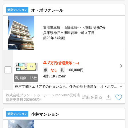
礼金ゼロ円です！
オ・ボワクレール
賃貸マンション
東海道本線・山陽本線<･･･/灘駅 徒歩7分
兵庫県神戸市灘区岩屋中町３丁目
築29年
4階建
4.7
万円
(管理費等：--)
敷
なし
礼
100,000円
4階
1K
25m²
画像：15枚
神戸市灘区エリアでの住まいなら、住み心地も快適な「オ・ボワク
レール」はいかがでしょうか。室内設備はCS・CATV・エアコンな
株式会社プラン・ドゥ・シー SumoSumo元町店
ど豊富に揃っており、過ごしやすいお部屋になっております。知ら
詳細を見る
情報更新日
2026/08/04
ない人が来た時でも玄関を開けずに顔を確認できるモニター付きイ
ンターホンが付いております。
小林マンション
賃貸マンション