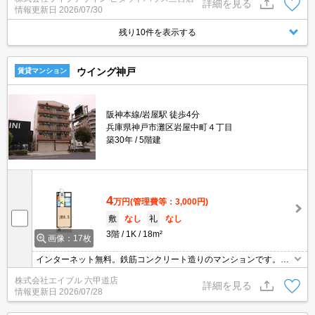
詳細を見る
情報更新日
2026/07/30
残り10件を表示する
ウイング神戸
賃貸マンション
阪神本線/岩屋駅 徒歩4分
兵庫県神戸市灘区岩屋中町４丁目
築30年
5階建
4
万円
(管理費等：3,000円)
敷
なし
礼
なし
3階
1K
18m²
画像：17枚
インターネット無料。鉄筋コンクリート造りのマンションです。宅
配ボックスあり。ペット応相談。
株式会社エイブル 六甲道店
詳細を見る
情報更新日
2026/07/28