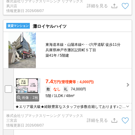
株式会社リブマックスリーシング リブマックス
能！オンライン内覧・オンライン契約等弊社に一度も来店せずとも
詳細を見る
夙川店
問題ありません♪弊社ではネットに掲載されている物件も全てご紹介
情報更新日
2026/08/07
可能になりますので気になる物件は全て申し付けください★
灘ロイヤルハイツ
賃貸マンション
東海道本線・山陽本線<･･･/六甲道駅 徒歩11分
兵庫県神戸市灘区記田町５丁目
築41年
5階建
7.4
万円
(管理費等：4,000円)
敷
なし
礼
74,000円
5階
1LDK
48m²
画像：2枚
★エリア最大級★経験豊富なスタッフが多数在籍しております♪ご要
望がありましたらお申し付けください！初期費用クレジット支払可
株式会社リブマックスリーシング リブマックス
能！オンライン内覧・オンライン契約等弊社に一度も来店せずとも
詳細を見る
三宮店
問題ありません♪弊社ではネットに掲載されている物件も全てご紹介
情報更新日
2026/08/07
可能になりますので気になる物件は全て申し付けください★