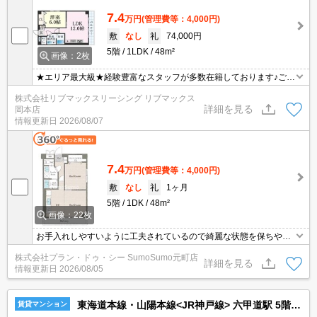
7.4
万円
(管理費等：4,000円)
敷
なし
礼
74,000円
5階
1LDK
48m²
画像：2枚
★エリア最大級★経験豊富なスタッフが多数在籍しております♪ご要
望がありましたらお申し付けください！初期費用クレジット支払可
株式会社リブマックスリーシング リブマックス
能！オンライン内覧・オンライン契約等弊社に一度も来店せずとも
詳細を見る
岡本店
問題ありません♪弊社ではネットに掲載されている物件も全てご紹介
情報更新日
2026/08/07
可能になりますので気になる物件は全て申し付けください★
7.4
万円
(管理費等：4,000円)
敷
なし
礼
1ヶ月
5階
1DK
48m²
画像：22枚
お手入れしやすいように工夫されているので綺麗な状態を保ちやす
い洗面化粧台を採用しております。モニターで来訪者を確認して、
株式会社プラン・ドゥ・シー SumoSumo元町店
インターホンを通じて室内から会話することができます。収納はシ
詳細を見る
情報更新日
2026/08/05
ューズボックス・クロゼットなど豊富なので、衣類や履き物の整理
がしやすく便利です。共用部には敷地内ごみ置き場・バイク置場な
どが揃っております。
東海道本線・山陽本線<JR神戸線> 六甲道駅 5階建 築29年
賃貸マンション