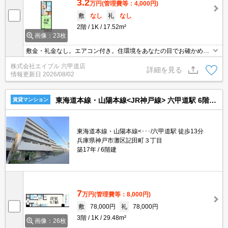
3.2
万円
(管理費等：4,000円)
敷
なし
礼
なし
2階
1K
17.52m²
画像：23枚
敷金・礼金なし。エアコン付き。住環境をあなたの目でお確かめく
ださい。宅配ボックスあり。癒しの空間!和室が落着きます。室内洗
株式会社エイブル 六甲道店
濯機置場。最上階の角部屋が空きました。TVインターホン付き。軽
詳細を見る
情報更新日
2026/08/02
量鉄骨造。
東海道本線・山陽本線<JR神戸線> 六甲道駅 6階建 築17年
賃貸マンション
東海道本線・山陽本線<･･･/六甲道駅 徒歩13分
兵庫県神戸市灘区記田町３丁目
築17年
6階建
7
万円
(管理費等：8,000円)
敷
78,000円
礼
78,000円
3階
1K
29.48m²
画像：26枚