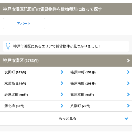
神戸市灘区記田町の賃貸物件を建物種別に絞って探す
アパート
神戸市灘区にあるエリアで賃貸物件が見つかりました！
神戸市灘区
(2783件)
友田町
篠原中町
(163件)
(152件)
水道筋
篠原南町
(144件)
(108件)
岩屋北町
篠原本町
(98件)
(94件)
灘北通
八幡町
(83件)
(76件)
もっと見る