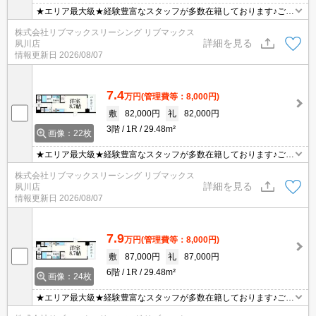
★エリア最大級★経験豊富なスタッフが多数在籍しております♪ご要
望がありましたらお申し付けください！初期費用クレジット支払可
株式会社リブマックスリーシング リブマックス
能！オンライン内覧・オンライン契約等弊社に一度も来店せずとも
詳細を見る
夙川店
問題ありません♪弊社ではネットに掲載されている物件も全てご紹介
情報更新日
2026/08/07
可能になりますので気になる物件は全て申し付けください★
7.4
万円
(管理費等：8,000円)
敷
82,000円
礼
82,000円
3階
1R
29.48m²
画像：22枚
★エリア最大級★経験豊富なスタッフが多数在籍しております♪ご要
望がありましたらお申し付けください！初期費用クレジット支払可
株式会社リブマックスリーシング リブマックス
能！オンライン内覧・オンライン契約等弊社に一度も来店せずとも
詳細を見る
夙川店
問題ありません♪弊社ではネットに掲載されている物件も全てご紹介
情報更新日
2026/08/07
可能になりますので気になる物件は全て申し付けください★
7.9
万円
(管理費等：8,000円)
敷
87,000円
礼
87,000円
6階
1R
29.48m²
画像：24枚
★エリア最大級★経験豊富なスタッフが多数在籍しております♪ご要
望がありましたらお申し付けください！初期費用クレジット支払可