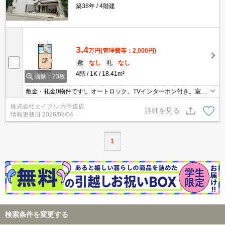
築38年
4階建
3.4
万円
(管理費等：2,000円)
敷
なし
礼
なし
4階
1K
18.41m²
画像：23枚
敷金・礼金0物件です!。オートロック。TVインターホン付き。室内
に洗濯機置場あり。
株式会社エイブル 六甲道店
詳細を見る
情報更新日
2026/08/04
1
検索条件を変更する