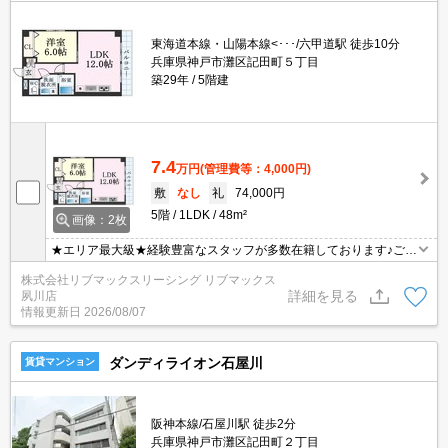
東海道本線・山陽本線<･･･/六甲道駅 徒歩10分
兵庫県神戸市灘区記田町５丁目
築29年
5階建
7.4
万円
(管理費等：4,000円)
敷
なし
礼
74,000円
5階
1LDK
48m²
画像：2枚
★エリア最大級★経験豊富なスタッフが多数在籍しております♪ご要
望がありましたらお申し付けください！初期費用クレジット支払可
株式会社リブマックスリーシング リブマックス
能！オンライン内覧・オンライン契約等弊社に一度も来店せずとも
詳細を見る
夙川店
問題ありません♪弊社ではネットに掲載されている物件も全てご紹介
情報更新日
2026/08/07
可能になりますので気になる物件は全て申し付けください★
ダンディライオン石屋川
賃貸マンション
阪神本線/石屋川駅 徒歩2分
兵庫県神戸市灘区記田町２丁目