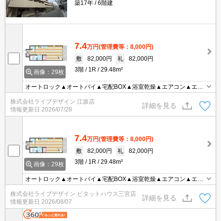
築17年
6階建
7.4
万円
(管理費等：8,000円)
敷
82,000円
礼
82,000円
3階
1R
29.48m²
画像：29枚
オートロック▲オートバイ▲宅配BOX▲浴室乾燥▲エアコン▲エレ
ベーター！
株式会社ライブデザイン 江坂店
詳細を見る
情報更新日
2026/07/28
7.4
万円
(管理費等：8,000円)
敷
82,000円
礼
82,000円
3階
1R
29.48m²
画像：29枚
オートロック▲オートバイ▲宅配BOX▲浴室乾燥▲エアコン▲エレ
ベーター！
株式会社ライブデザイン ピタットハウス三宮店
詳細を見る
情報更新日
2026/08/07