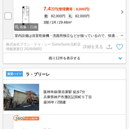
7.4
万円
(管理費等：8,000円)
敷
82,000円
礼
82,000円
3階
1R
29.48m²
画像：21枚
室内設備は浴室乾燥機・洗面所独立などが揃っているので、快適に
過ごしやすいお部屋になります。収納はクロゼット・シューズボッ
株式会社プラン・ドゥ・シー SumoSumo元町店
クスなど豊富なので、広々と空間を利用することも可能です。共用
詳細を見る
情報更新日
2026/08/02
部には宅配ボックスが備え付けられているため、急なお出かけや不
在の際にも荷物を受け取ることができます。自転車を停めることが
残り12件を表示する
可能な物件です。
ラ・プリーレ
賃貸ハイツ
阪神本線/新在家駅 徒歩7分
兵庫県神戸市灘区記田町５丁目
築36年
2階建