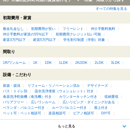
すべての特集を見る
初期費用・家賃
敷金礼金なし
初期費用が安い
フリーレント
仲介手数料無料
仲介手数料が家賃の55%以下
初期費用クレジット払い可能
家賃3万円以下
家賃5万円以下
学生割引制度（学割）対象
間取り
1R/ワンルーム
1K
1DK
1LDK
2K/2DK
2LDK
3LDK
設備・こだわり
新築・築浅
リフォーム・リノベーション済み
デザイナーズ
バス・トイレ別
温水洗浄便座（ウォシュレット）付き
食器洗浄乾燥機（食洗機）付き
カウンターキッチン付き
収納重視
バリアフリー
広いワンルーム
広いリビング・ダイニングがある
ベランダ・バルコニー付き
ルーフバルコニー付き
屋上付き
ペット可・ペット相談可
楽器相談可
ピアノ相談可
DIY可
もっと見る