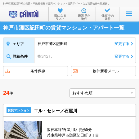
神戸市灘区記田町の賃貸・不動産情報で賃貸マンション・賃貸アパートなど賃貸物件の部屋探し
お部屋を探す
気になる
最近見た
保存中の
リスト
物件
条件
沿線・駅から
神戸市灘区記田町の賃貸マンション・アパート一覧
住所から
家賃相場から
神戸市灘区記田町
変更する
エリア
通勤通学時間から
詳細条件
指定なし
変更する
物件特集から
条件保存
物件新着メール
不動産会社から
TOP
24
件
エル・セレーノ石屋川
賃貸マンション
阪神本線/石屋川駅 徒歩5分
兵庫県神戸市灘区記田町３丁目