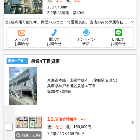
敷
なし
礼
なし
1LDK
38m²
2-2階
4階建 築40年
3沿線利用可能です。両面バルコニーで通風良好。当店のみの専属専任物
件。緑豊かな住環境。初期費用・家賃カード払い可。広さ良し!家賃良し!
周辺環境良し!。内見から契約までオンラインで対応可能です。
メールで
電話で
オンライン
LINEで
お問合せ
お問合せ
来店
お問合せ
泉通4丁目貸家
賃貸一戸建て
東海道本線・山陽本線<･･･/摩耶駅 徒歩5分
兵庫県神戸市灘区泉通４丁目
築29年
2階建
11
万円
(管理費等：--)
敷
なし
礼
150,000円
1-2階
4DK
69.76m²
画像：23枚