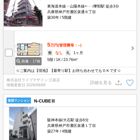
東海道本線・山陽本線<･･･/摩耶駅 徒歩3分
兵庫県神戸市灘区泉通６丁目
築30年
5階建
5
万円
(管理費等：--)
敷
なし
礼
1ヶ月
5階
1K
23.76m²
画像：17枚
☆ご案内は【現地】【最寄り駅】お待ち合わせでもＯＫです☆
株式会社ライブデザイン 江坂店
詳細を見る
情報更新日
2026/08/06
N-CUBEⅢ
賃貸マンション
阪神本線/大石駅 徒歩6分
兵庫県神戸市灘区泉通１丁目
築27年
4階建