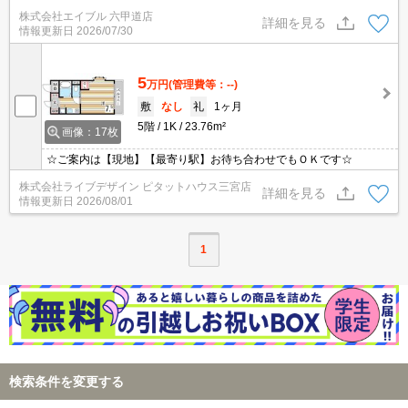
株式会社エイブル 六甲道店
詳細を見る
情報更新日
2026/07/30
5
万円
(管理費等：--)
敷
なし
礼
1ヶ月
5階
1K
23.76m²
画像：17枚
☆ご案内は【現地】【最寄り駅】お待ち合わせでもＯＫです☆
株式会社ライブデザイン ピタットハウス三宮店
詳細を見る
情報更新日
2026/08/01
1
検索条件を変更する