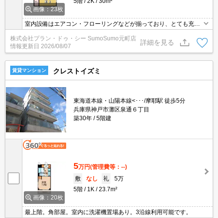
5階
2K
30m²
画像：23枚
室内設備はエアコン・フローリングなどが揃っており、とても充実
しています。こちらの物件は現在空家です。この物件はバルコニー
株式会社プラン・ドゥ・シー SumoSumo元町店
付きでおすすめです。マンションタイプのお部屋です。駐車できる
詳細を見る
情報更新日
2026/08/07
スペースも近隣に確保できます。通風システムが整った換気がしや
すい物件です。
クレストイズミ
賃貸マンション
東海道本線・山陽本線<･･･/摩耶駅 徒歩5分
兵庫県神戸市灘区泉通６丁目
築30年
5階建
5
万円
(管理費等：--)
敷
なし
礼
5万
5階
1K
23.7m²
画像：20枚
最上階。角部屋。室内に洗濯機置場あり。3沿線利用可能です。