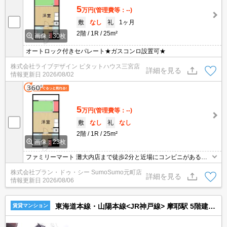
5
万円
(管理費等：--)
敷
なし
礼
1ヶ月
2階
1R
25m²
画像：30枚
オートロック付きセパレート★ガスコンロ設置可★
株式会社ライブデザイン ピタットハウス三宮店
詳細を見る
情報更新日
2026/08/02
5
万円
(管理費等：--)
敷
なし
礼
なし
2階
1R
25m²
画像：23枚
ファミリーマート 灘大内店まで徒歩2分と近場にコンビニがあるの
もポイント。オートロック付きなので、安心して暮らすことができ
株式会社プラン・ドゥ・シー SumoSumo元町店
ます。共用部には敷地内ごみ置き場・バイク置場などが揃っており
詳細を見る
情報更新日
2026/08/06
ます。1人暮らしはおしゃれな1Rでいかがでしょうか。
東海道本線・山陽本線<JR神戸線> 摩耶駅 5階建 築30年
賃貸マンション