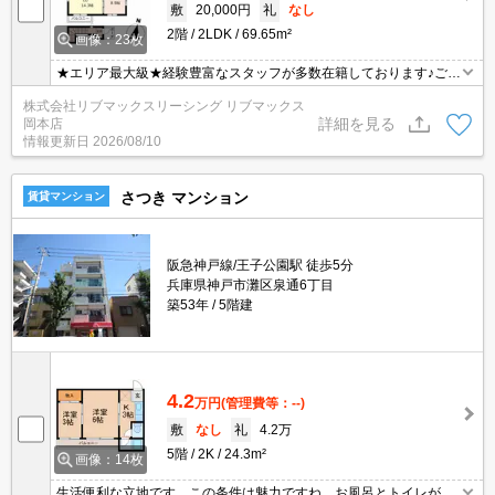
敷
20,000円
礼
なし
2階
2LDK
69.65m²
画像：23枚
★エリア最大級★経験豊富なスタッフが多数在籍しております♪ご要
望がありましたらお申し付けください！初期費用クレジット支払可
株式会社リブマックスリーシング リブマックス
能！オンライン内覧・オンライン契約等弊社に一度も来店せずとも
詳細を見る
岡本店
問題ありません♪弊社ではネットに掲載されている物件も全てご紹介
情報更新日
2026/08/10
可能になりますので気になる物件は全て申し付けください★
さつき マンション
賃貸マンション
阪急神戸線/王子公園駅 徒歩5分
兵庫県神戸市灘区泉通6丁目
築53年
5階建
4.2
万円
(管理費等：--)
敷
なし
礼
4.2万
5階
2K
24.3m²
画像：14枚
生活便利な立地です。この条件は魅力ですね。お風呂とトイレが別