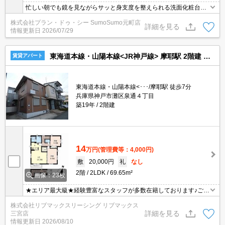
忙しい朝でも鏡を見ながらサッと身支度を整えられる洗面化粧台が
あります。収納はクロゼット・シューズボックスなど豊富なので、
株式会社プラン・ドゥ・シー SumoSumo元町店
広々と空間を利用することも可能です。2沿線利用可能なため、電
詳細を見る
情報更新日
2026/07/29
車利用に便利な物件です。こだわりの条件として好評の、フローリ
ングの物件です。魅力も多い賃貸物件はいかがでしょうか。
東海道本線・山陽本線<JR神戸線> 摩耶駅 2階建 築19年
賃貸アパート
東海道本線・山陽本線<･･･/摩耶駅 徒歩7分
兵庫県神戸市灘区泉通４丁目
築19年
2階建
14
万円
(管理費等：4,000円)
敷
20,000円
礼
なし
2階
2LDK
69.65m²
画像：23枚
★エリア最大級★経験豊富なスタッフが多数在籍しております♪ご要
望がありましたらお申し付けください！初期費用クレジット支払可
株式会社リブマックスリーシング リブマックス
能！オンライン内覧・オンライン契約等弊社に一度も来店せずとも
詳細を見る
三宮店
問題ありません♪弊社ではネットに掲載されている物件も全てご紹介
情報更新日
2026/08/10
可能になりますので気になる物件は全て申し付けください★