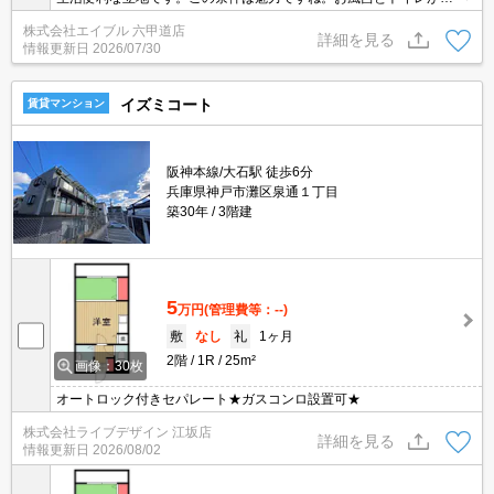
でこの家賃。
株式会社エイブル 六甲道店
詳細を見る
情報更新日
2026/07/30
イズミコート
賃貸マンション
阪神本線/大石駅 徒歩6分
兵庫県神戸市灘区泉通１丁目
築30年
3階建
5
万円
(管理費等：--)
敷
なし
礼
1ヶ月
2階
1R
25m²
画像：30枚
オートロック付きセパレート★ガスコンロ設置可★
株式会社ライブデザイン 江坂店
詳細を見る
情報更新日
2026/08/02