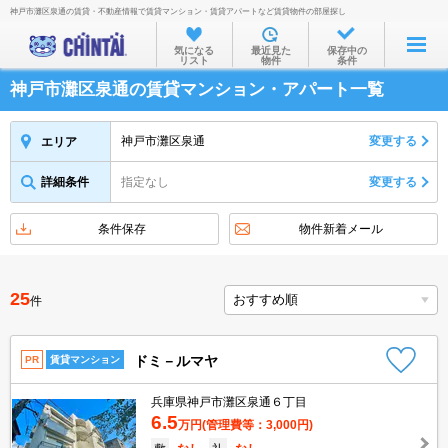
神戸市灘区泉通の賃貸・不動産情報で賃貸マンション・賃貸アパートなど賃貸物件の部屋探し
お部屋を探す
気になる
最近見た
保存中の
リスト
物件
条件
沿線・駅から
神戸市灘区泉通の賃貸マンション・アパート一覧
住所から
家賃相場から
神戸市灘区泉通
変更する
エリア
通勤通学時間から
詳細条件
指定なし
変更する
物件特集から
条件保存
物件新着メール
不動産会社から
TOP
25
件
ドミ－ルマヤ
PR
賃貸マンション
兵庫県神戸市灘区泉通６丁目
6.5
万円
(管理費等：3,000円)