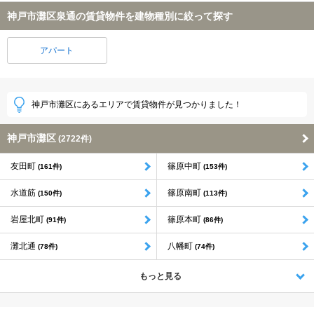
神戸市灘区泉通の賃貸物件を建物種別に絞って探す
アパート
神戸市灘区にあるエリアで賃貸物件が見つかりました！
神戸市灘区
(2722件)
友田町
篠原中町
(161件)
(153件)
水道筋
篠原南町
(150件)
(113件)
岩屋北町
篠原本町
(91件)
(86件)
灘北通
八幡町
(78件)
(74件)
もっと見る