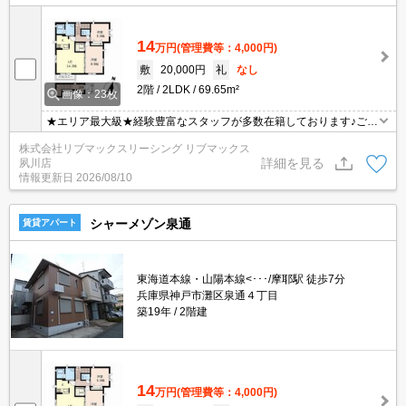
14
万円
(管理費等：4,000円)
敷
20,000円
礼
なし
2階
2LDK
69.65m²
画像：23枚
★エリア最大級★経験豊富なスタッフが多数在籍しております♪ご要
望がありましたらお申し付けください！初期費用クレジット支払可
株式会社リブマックスリーシング リブマックス
能！オンライン内覧・オンライン契約等弊社に一度も来店せずとも
詳細を見る
夙川店
問題ありません♪弊社ではネットに掲載されている物件も全てご紹介
情報更新日
2026/08/10
可能になりますので気になる物件は全て申し付けください★
シャーメゾン泉通
賃貸アパート
東海道本線・山陽本線<･･･/摩耶駅 徒歩7分
兵庫県神戸市灘区泉通４丁目
築19年
2階建
14
万円
(管理費等：4,000円)