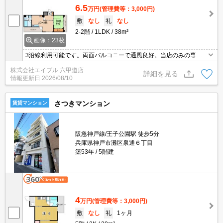
6.5
万円
(管理費等：3,000円)
敷
なし
礼
なし
2-2階
1LDK
38m²
画像：23枚
3沿線利用可能です。両面バルコニーで通風良好。当店のみの専属
専任物件。緑豊かな住環境。初期費用・家賃カード払い可。広さ良
株式会社エイブル 六甲道店
し!家賃良し!周辺環境良し!。内見から契約までオンラインで対応可
詳細を見る
情報更新日
2026/08/10
能です。
さつきマンション
賃貸マンション
阪急神戸線/王子公園駅 徒歩5分
兵庫県神戸市灘区泉通６丁目
築53年
5階建
4
万円
(管理費等：3,000円)
敷
なし
礼
1ヶ月