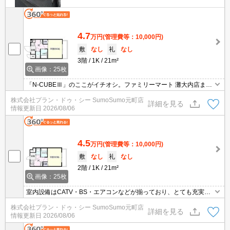
4.7
万円
(管理費等：10,000円)
敷
なし
礼
なし
3階
1K
21m²
画像：25枚
「N-CUBEⅢ」のここがイチオシ。ファミリーマート 灘大内店まで
徒歩1分と近場にコンビニがあるのもポイント。共用部には宅配ボ
株式会社プラン・ドゥ・シー SumoSumo元町店
ックスを設置しているため、急なお出かけや不在の際にも荷物を受
詳細を見る
情報更新日
2026/08/06
け取ることができます。駐輪場付き物件です。
4.5
万円
(管理費等：10,000円)
敷
なし
礼
なし
2階
1K
21m²
画像：25枚
室内設備はCATV・BS・エアコンなどが揃っており、とても充実し
ています。防犯性に優れているオートロック付きのマンションで新
株式会社プラン・ドゥ・シー SumoSumo元町店
生活を送りませんか。ネットの回線を繋げているのでパソコンが使
詳細を見る
情報更新日
2026/08/06
える生活。フローリングの床で、木目調の温かな雰囲気が居心地を
良くしてくれます。住みやすい環境が嬉しい賃貸物件です。