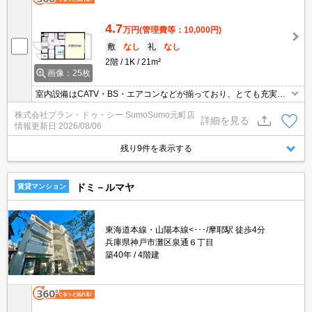
4.7
万円
(管理費等：10,000円)
敷
なし
礼
なし
2階
1K
21m²
画像：25枚
室内設備はCATV・BS・エアコンなどが揃っており、とても充実し
ています。防犯性に優れているオートロック付きのマンションで新
株式会社プラン・ドゥ・シー SumoSumo元町店
生活を送りませんか。ネットの回線を繋げているのでパソコンが使
詳細を見る
情報更新日
2026/08/06
える生活。フローリングの床で、木目調の温かな雰囲気が居心地を
良くしてくれます。住みやすい環境が嬉しい賃貸物件です。
残り9件を表示する
ドミ－ルマヤ
賃貸マンション
東海道本線・山陽本線<･･･/摩耶駅 徒歩4分
兵庫県神戸市灘区泉通６丁目
築40年
4階建