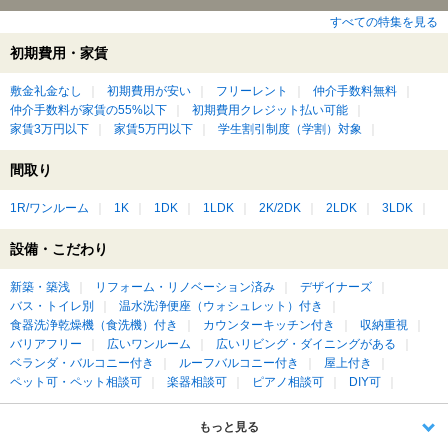
すべての特集を見る
初期費用・家賃
敷金礼金なし
初期費用が安い
フリーレント
仲介手数料無料
仲介手数料が家賃の55%以下
初期費用クレジット払い可能
家賃3万円以下
家賃5万円以下
学生割引制度（学割）対象
間取り
1R/ワンルーム
1K
1DK
1LDK
2K/2DK
2LDK
3LDK
設備・こだわり
新築・築浅
リフォーム・リノベーション済み
デザイナーズ
バス・トイレ別
温水洗浄便座（ウォシュレット）付き
食器洗浄乾燥機（食洗機）付き
カウンターキッチン付き
収納重視
バリアフリー
広いワンルーム
広いリビング・ダイニングがある
ベランダ・バルコニー付き
ルーフバルコニー付き
屋上付き
ペット可・ペット相談可
楽器相談可
ピアノ相談可
DIY可
もっと見る