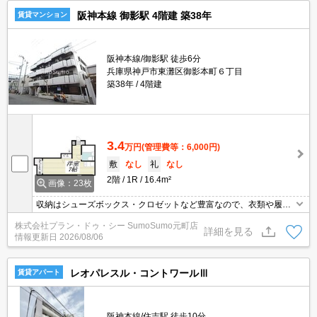
阪神本線 御影駅 4階建 築38年
賃貸マンション
阪神本線/御影駅 徒歩6分
兵庫県神戸市東灘区御影本町６丁目
築38年
4階建
3.4
万円
(管理費等：6,000円)
敷
なし
礼
なし
2階
1R
16.4m²
画像：23枚
収納はシューズボックス・クロゼットなど豊富なので、衣類や履き
物の整理がしやすく便利です。室内設備はBS・エアコン・ネット使
株式会社プラン・ドゥ・シー SumoSumo元町店
用料不要などが揃っているので、快適に過ごしやすいお部屋になり
詳細を見る
情報更新日
2026/08/06
ます。ワンルームの物件なので、一人暮らしの方にもおすすめで
す。この物件はバルコニー付きでおすすめです。こちらはマンショ
ンタイプになります。
レオパレスル・コントワールⅢ
賃貸アパート
阪神本線/住吉駅 徒歩10分