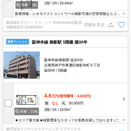
1階
1R
26.84m²
画像：3枚
新着情報：レオネクストコントワール御影弓場の空室情報ならコチ
ラ。徒歩3分のところに御影浜中郵便局があります。収納はシュー
株式会社プラン・ドゥ・シー SumoSumo元町店
ズボックス・クロゼットなど豊富なので、広々と空間を利用するこ
詳細を見る
情報更新日
2026/08/04
とも可能です。2口コンロが付いているので、忙しい朝でも短い時
間で一気に料理ができます。
阪神本線 御影駅 5階建 築30年
賃貸マンション
阪神本線/御影駅 徒歩4分
兵庫県神戸市東灘区御影本町６丁目
築30年
5階建
4.6
万円
(管理費等：4,000円)
敷
なし
礼
50,000円
3階
1K
18.9m²
画像：15枚
★エリア最大級★経験豊富なスタッフが多数在籍しております♪ご要
望がありましたらお申し付けください！初期費用クレジット支払可
株式会社リブマックスリーシング リブマックス
能！オンライン内覧・オンライン契約等弊社に一度も来店せずとも