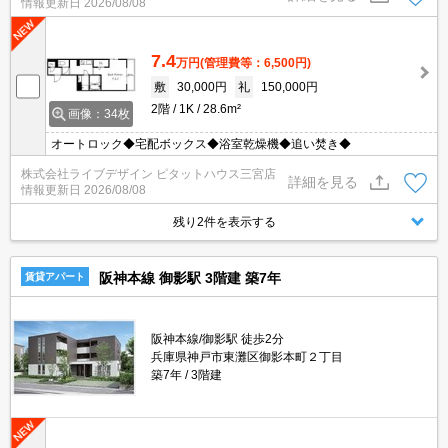
情報更新日
2026/08/08
7.4
万円
(管理費等：6,500円)
敷
30,000円
礼
150,000円
2階
1K
28.6m²
画像：34枚
オートロック◆宅配ボックス◆浴室乾燥機◆追い焚き◆
株式会社ライブデザイン ピタットハウス三宮店
詳細を見る
情報更新日
2026/08/08
残り2件を表示する
阪神本線 御影駅 3階建 築7年
賃貸アパート
阪神本線/御影駅 徒歩2分
兵庫県神戸市東灘区御影本町２丁目
築7年
3階建