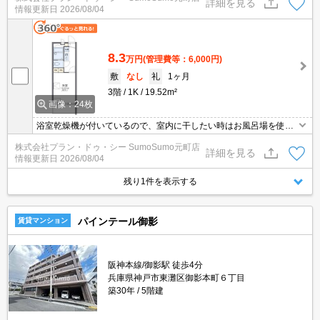
詳細を見る
情報更新日
2026/08/04
配ボックスが付いているため、家で何時間も待機する必要がありま
せん。マンションタイプのお部屋です。IH調理器付きの物件です。
8.3
万円
(管理費等：6,000円)
敷
なし
礼
1ヶ月
3階
1K
19.52m²
画像：24枚
浴室乾燥機が付いているので、室内に干したい時はお風呂場を使え
ば居住スペースを広く確保できます。訪問者をカメラで確認できる
株式会社プラン・ドゥ・シー SumoSumo元町店
TVインターホン設置済み。宅配業者が不審者かもしれないという不
詳細を見る
情報更新日
2026/08/04
安がある方でも宅配ボックスがあるので、接触することがなくなり
安心して荷物を受け取ることができます。バルコニーをご活用いた
残り1件を表示する
だける物件です。
パインテール御影
賃貸マンション
阪神本線/御影駅 徒歩4分
兵庫県神戸市東灘区御影本町６丁目
築30年
5階建