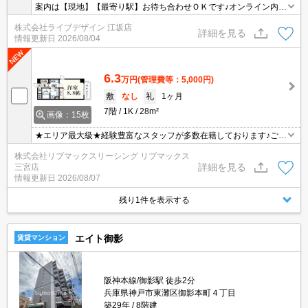
案内は【現地】【最寄り駅】お待ち合わせＯＫです♪オンライン内見
も可能♪
株式会社ライブデザイン 江坂店
詳細を見る
情報更新日
2026/08/04
6.3
万円
(管理費等：5,000円)
敷
なし
礼
1ヶ月
7階
1K
28m²
画像：15枚
★エリア最大級★経験豊富なスタッフが多数在籍しております♪ご要
望がありましたらお申し付けください！初期費用クレジット支払可
株式会社リブマックスリーシング リブマックス
能！オンライン内覧・オンライン契約等弊社に一度も来店せずとも
詳細を見る
三宮店
問題ありません♪弊社ではネットに掲載されている物件も全てご紹介
情報更新日
2026/08/07
可能になりますので気になる物件は全て申し付けください★レディ
ースマンション★
残り1件を表示する
エイト御影
賃貸マンション
阪神本線/御影駅 徒歩2分
兵庫県神戸市東灘区御影本町４丁目
築29年
8階建