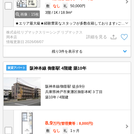
敷
なし
礼
50,000円
3階
1K
18.9m²
画像：15枚
★エリア最大級★経験豊富なスタッフが多数在籍しております♪ご要
望がありましたらお申し付けください！初期費用クレジット支払可
株式会社リブマックスリーシング リブマックス
能！オンライン内覧・オンライン契約等弊社に一度も来店せずとも
詳細を見る
岡本店
問題ありません♪弊社ではネットに掲載されている物件も全てご紹介
情報更新日
2026/08/07
可能になりますので気になる物件は全て申し付けください★
残り3件を表示する
阪神本線 御影駅 4階建 築10年
賃貸アパート
阪神本線/御影駅 徒歩9分
兵庫県神戸市東灘区御影本町３丁目
築10年
4階建
8.9
万円
(管理費等：8,000円)
敷
なし
礼
1ヶ月