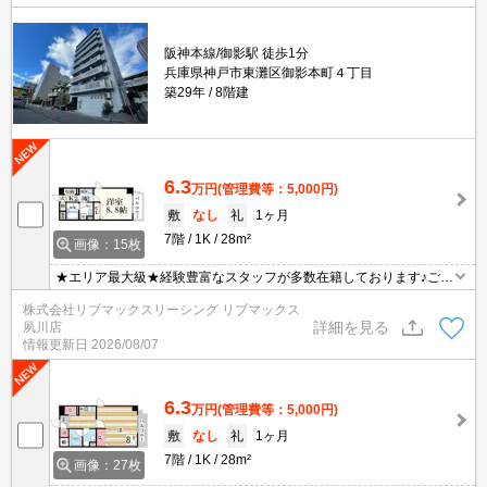
阪神本線/御影駅 徒歩1分
兵庫県神戸市東灘区御影本町４丁目
築29年
8階建
6.3
万円
(管理費等：5,000円)
敷
なし
礼
1ヶ月
7階
1K
28m²
画像：15枚
★エリア最大級★経験豊富なスタッフが多数在籍しております♪ご要
望がありましたらお申し付けください！初期費用クレジット支払可
株式会社リブマックスリーシング リブマックス
能！オンライン内覧・オンライン契約等弊社に一度も来店せずとも
詳細を見る
夙川店
問題ありません♪弊社ではネットに掲載されている物件も全てご紹介
情報更新日
2026/08/07
可能になりますので気になる物件は全て申し付けください★レディ
ースマンション★
6.3
万円
(管理費等：5,000円)
敷
なし
礼
1ヶ月
7階
1K
28m²
画像：27枚