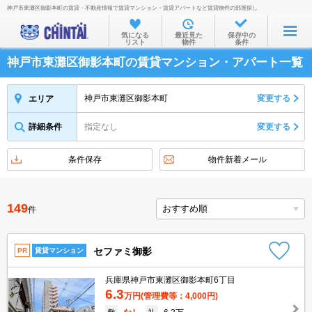
神戸市東灘区御影本町の賃貸・不動産情報で賃貸マンション・賃貸アパートなど賃貸物件の部屋探し
お部屋を探す
気になる
最近見た
保存中の
リスト
物件
条件
沿線・駅から
神戸市東灘区御影本町の賃貸マンション・アパート一覧
住所から
家賃相場から
神戸市東灘区御影本町
変更する
エリア
通勤通学時間から
詳細条件
指定なし
変更する
物件特集から
条件保存
物件新着メール
不動産会社から
TOP
149
件
セファミ御影
PR
賃貸マンション
兵庫県神戸市東灘区御影本町6丁目
6.3
万円
(管理費等：4,000円)