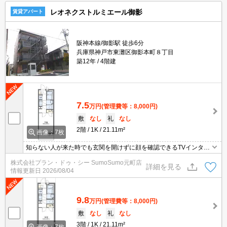
だけます。
レオネクストルミエール御影
賃貸アパート
阪神本線/御影駅 徒歩6分
兵庫県神戸市東灘区御影本町８丁目
築12年
4階建
7.5
万円
(管理費等：8,000円)
敷
なし
礼
なし
2階
1K
21.11m²
画像：7枚
知らない人が来た時でも玄関を開けずに顔を確認できるTVインター
ホンが付いております。収納はクロゼット・シューズボックスなど
株式会社プラン・ドゥ・シー SumoSumo元町店
豊富なので、衣類や履き物の整理がしやすく便利です。室内設備は
詳細を見る
情報更新日
2026/08/04
浴室乾燥機・洗面化粧台など充実した設備を備え付けています。CA
TV受信用の設備が整ってあり、加入後豊富なジャンルの番組が楽し
めます。
9.8
万円
(管理費等：8,000円)
敷
なし
礼
なし
3階
1K
21.11m²