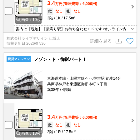
3.4
万円
(管理費等：6,000円)
敷
なし
礼
なし
2階
1K
17.5m²
画像：10枚
案内は【現地】【最寄り駅】お待ち合わせＯＫです♪オンライン内見
も可能♪
株式会社ライブデザイン 江坂店
詳細を見る
情報更新日
2026/07/30
メゾン・ド・御影パートⅠ
賃貸マンション
東海道本線・山陽本線<･･･/住吉駅 徒歩14分
兵庫県神戸市東灘区御影本町６丁目
築38年
4階建
3.4
万円
(管理費等：6,000円)
敷
なし
礼
なし
2階
1R
17.5m²
画像：18枚