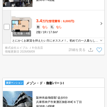
築38年
4階建
3.4
万円
(管理費等：6,000円)
敷
なし
礼
なし
2階
1R
17.6m²
画像：4枚
とにかくお家賃を抑えたい方にオススメ！。初めての一人暮らしは
このお部屋から。買い物便利な立地ですよ～!!。駅近くでラクラク便
株式会社エイブル ＪＲ住吉店
利。仲介手数料家賃の0.55ヵ月分。ぜひお問い合わせください!。
詳細を見る
情報更新日
2026/08/09
メゾン・ド・御影パートI
賃貸マンション
阪神本線/御影駅 徒歩6分
兵庫県神戸市東灘区御影本町６丁目
築38年
4階建