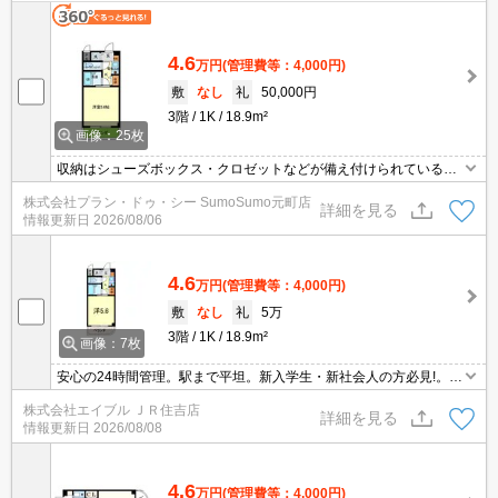
4.6
万円
(管理費等：4,000円)
敷
なし
礼
50,000円
3階
1K
18.9m²
画像：25枚
収納はシューズボックス・クロゼットなどが備え付けられているの
で、衣類や日用品の収納に重宝します。室内設備はBS・エアコンな
株式会社プラン・ドゥ・シー SumoSumo元町店
ど充実した設備を備え付けています。セキュリティ面は、TVインタ
詳細を見る
情報更新日
2026/08/06
ーホン・オートロックなど充実しているので安心して生活できま
す。一口コンロが付いています。マンションタイプのお部屋です。
4.6
万円
(管理費等：4,000円)
敷
なし
礼
5万
3階
1K
18.9m²
画像：7枚
安心の24時間管理。駅まで平坦。新入学生・新社会人の方必見!。き
っとご満悦。駅近くでラクラク便利。買い物便利な立地ですよ～!!。
株式会社エイブル ＪＲ住吉店
仲介手数料家賃の0.55ヵ月分。ぜひお問い合わせください!。
詳細を見る
情報更新日
2026/08/08
4.6
万円
(管理費等：4,000円)