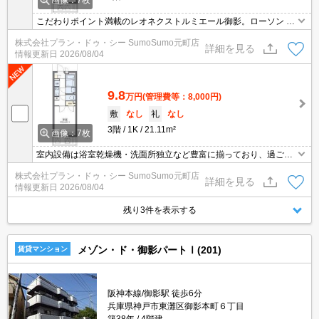
画像：7枚
こだわりポイント満載のレオネクストルミエール御影。ローソン H
A阪神御影店まで徒歩7分と近場にコンビニがあるのもポイント。モ
株式会社プラン・ドゥ・シー SumoSumo元町店
ニター越しに来訪者を確認して、インターホンを通じて室内から会
詳細を見る
情報更新日
2026/08/04
話することができます。駐輪場付きの物件です。
9.8
万円
(管理費等：8,000円)
敷
なし
礼
なし
3階
1K
21.11m²
画像：7枚
室内設備は浴室乾燥機・洗面所独立など豊富に揃っており、過ごし
やすいお部屋になっております。知らない人が来た時でも玄関を開
株式会社プラン・ドゥ・シー SumoSumo元町店
けずに顔を確認できるTVインターホンが付いております。収納はシ
詳細を見る
情報更新日
2026/08/04
ューズボックス・クロゼットなど豊富なので、衣類や履き物の整理
がしやすく便利です。こちらのお部屋は角部屋です。
残り3件を表示する
メゾン・ド・御影パートⅠ(201)
賃貸マンション
阪神本線/御影駅 徒歩6分
兵庫県神戸市東灘区御影本町６丁目