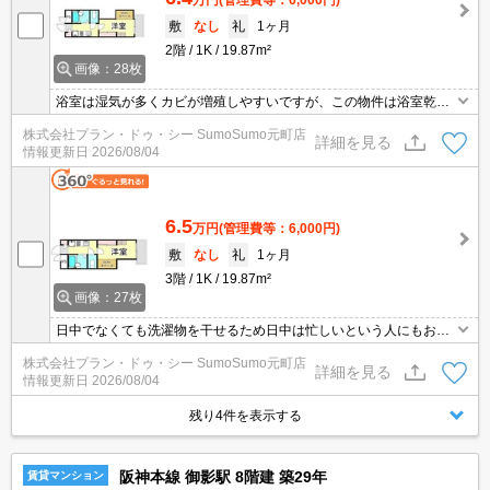
万円
(管理費等：6,000円)
敷
なし
礼
1ヶ月
2階
1K
19.87m²
画像：28枚
浴室は湿気が多くカビが増殖しやすいですが、この物件は浴室乾燥
機がついているので、カビの増殖を抑えることができます。収納は
株式会社プラン・ドゥ・シー SumoSumo元町店
クロゼット・シューズボックスなど豊富なので、広々と空間を利用
詳細を見る
情報更新日
2026/08/04
することも可能です。駅徒歩10分に駅が立地する物件なので、電車
を多く利用する方にとって便利です。
6.5
万円
(管理費等：6,000円)
敷
なし
礼
1ヶ月
3階
1K
19.87m²
画像：27枚
日中でなくても洗濯物を干せるため日中は忙しいという人にもおす
すめな、浴室乾燥機付きの物件です。収納はシューズボックス・ク
株式会社プラン・ドゥ・シー SumoSumo元町店
ロゼットなどが備え付けられているので、衣類や日用品の収納に重
詳細を見る
情報更新日
2026/08/04
宝します。自立したキッチンのある1K物件です。設備も充実してい
て住みやすい、魅力が詰まったアパートです。駐輪場付きの物件で
残り4件を表示する
す。
阪神本線 御影駅 8階建 築29年
賃貸マンション