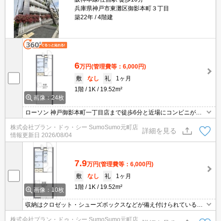
兵庫県神戸市東灘区御影本町３丁目
築22年
4階建
6
万円
(管理費等：6,000円)
敷
なし
礼
1ヶ月
1階
1K
19.52m²
画像：24枚
ローソン 神戸御影本町一丁目店まで徒歩6分と近場にコンビニがあ
るのもポイント。浴室を乾燥させることでカビの繁殖を防ぐことに
株式会社プラン・ドゥ・シー SumoSumo元町店
役立つ浴室乾燥機を設置しています。モニターで来訪者を確認し
詳細を見る
情報更新日
2026/08/04
て、インターホンを通じて室内から会話することができます。
7.9
万円
(管理費等：6,000円)
敷
なし
礼
1ヶ月
1階
1K
19.52m²
画像：10枚
収納はクロゼット・シューズボックスなどが備え付けられているの
で、衣類や日用品の収納に重宝します。浴室乾燥機が付いているの
株式会社プラン・ドゥ・シー SumoSumo元町店
で、雨の日で濡れた上着や傘もすぐに乾燥できます。共用部には宅