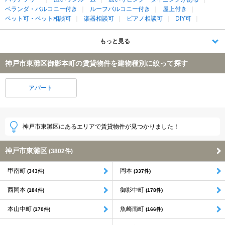
ベランダ・バルコニー付き
ルーフバルコニー付き
屋上付き
ペット可・ペット相談可
楽器相談可
ピアノ相談可
DIY可
もっと見る
神戸市東灘区御影本町の賃貸物件を建物種別に絞って探す
アパート
神戸市東灘区にあるエリアで賃貸物件が見つかりました！
神戸市東灘区
(3802件)
甲南町
岡本
(343件)
(337件)
西岡本
御影中町
(184件)
(178件)
本山中町
魚崎南町
(170件)
(166件)