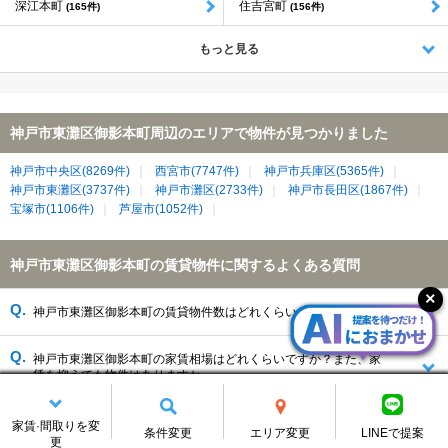
深江本町
住吉宮町
(165件)
(156件)
もっと見る
神戸市東灘区御影本町周辺のエリアで物件が見つかりました
神戸市中央区(8269件)
西宮市(7747件)
神戸市兵庫区(5365件)
神戸市東灘区(3737件)
神戸市灘区(2733件)
神戸市長田区(1867件)
宝塚市(1106件)
芦屋市(1052件)
神戸市東灘区御影本町の賃貸物件に関するよくある質問
神戸市東灘区御影本町の賃貸物件数はどれくらいありますか？
神戸市東灘区御影本町の家賃相場はどれくらいですか？また、家
賃を抑えても物件はありますか。
家賃·間取りを変
条件変更
エリア変更
LINEで提案
更