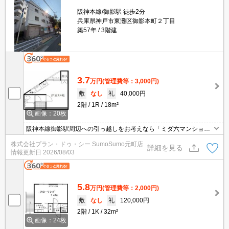
阪神本線/御影駅 徒歩2分
兵庫県神戸市東灘区御影本町２丁目
築57年
3階建
3.7
万円
(管理費等：3,000円)
敷
なし
礼
40,000円
2階
1R
18m²
画像：20枚
阪神本線御影駅周辺への引っ越しをお考えなら「ミダ六マンショ
ン」。便利なスーパー「イズミヤ 御影店」まで254mです。収納は
株式会社プラン・ドゥ・シー SumoSumo元町店
シューズボックス・押入などが備え付けられているので、衣類や日
詳細を見る
情報更新日
2026/08/03
用品の収納に重宝します。こちらは南向き物件です。
5.8
万円
(管理費等：2,000円)
敷
なし
礼
120,000円
2階
1K
32m²
画像：24枚