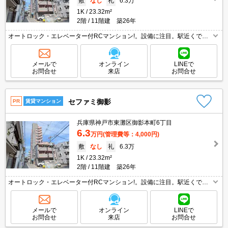
敷
なし
礼
6.3万
1K
23.32m²
2階
11階建 築26年
オートロック・エレベーター付RCマンション!。設備に注目。駅近くでラ
クラク便利。駅近くでラクラク便利。買い物便利な立地ですよ～!!。仲介
手数料家賃の0.55ヵ月分。ぜひお問い合わせください!。
メールで
オンライン
LINEで
お問合せ
来店
お問合せ
セファミ御影
PR
賃貸マンション
兵庫県神戸市東灘区御影本町6丁目
6.3
万円
(管理費等：4,000円)
敷
なし
礼
6.3万
1K
23.32m²
2階
11階建 築26年
オートロック・エレベーター付RCマンション!。設備に注目。駅近くでラ
クラク便利。駅近くでラクラク便利。買い物便利な立地ですよ～!!。仲介
手数料家賃の0.55ヵ月分。ぜひお問い合わせください!。
メールで
オンライン
LINEで
お問合せ
来店
お問合せ