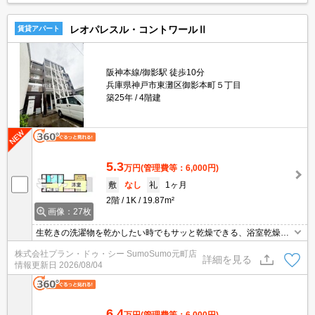
レオパレスル・コントワールⅡ
賃貸アパート
阪神本線/御影駅 徒歩10分
兵庫県神戸市東灘区御影本町５丁目
築25年
4階建
5.3
万円
(管理費等：6,000円)
敷
なし
礼
1ヶ月
2階
1K
19.87m²
画像：27枚
生乾きの洗濯物を乾かしたい時でもサッと乾燥できる、浴室乾燥機
を備え付けております。収納はシューズボックス・クロゼットなど
株式会社プラン・ドゥ・シー SumoSumo元町店
が備え付けられているので、衣類や日用品の収納に重宝します。令
詳細を見る
情報更新日
2026/08/04
和8年6月にご入居可能予定です。ぜひご覧いただきたい賃貸物件で
す。
6.4