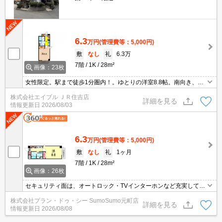
6.3
万円
(管理費等：5,000円)
敷
なし
礼
6.3万
7階
1K
28m²
画像：23枚
女性限定。駅まで徒歩1分圏内！。ゆとりの洋室8.8帖。南向き、オ
ーシャンビュー。オートロック・エレベーター付RCマンション!。
株式会社エイブル ＪＲ住吉店
仲介手数料家賃の0.55ヵ月分。ぜひお問い合わせください!。
詳細を見る
情報更新日
2026/08/03
6.3
万円
(管理費等：5,000円)
敷
なし
礼
1ヶ月
7階
1K
28m²
画像：26枚
セキュリティ面は、オートロック・TVインターホンなど充実してい
るので安心して生活できます。共用部にはエレベータ・敷地内ごみ
株式会社プラン・ドゥ・シー SumoSumo元町店
置き場など様々な設備やサービスが揃っているので便利です。室内
詳細を見る
情報更新日
2026/08/08
設備は照明付き・BS･CS・エアコンなど充実した設備を備え付けて
います。こちらのマンションでは初期費用をカードでお支払いいた