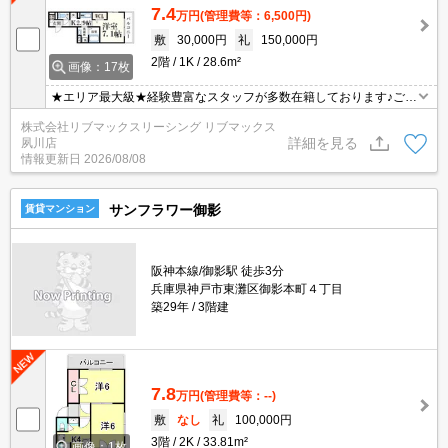
7.4
万円
(管理費等：6,500円)
敷
30,000円
礼
150,000円
2階
1K
28.6m²
画像：17枚
★エリア最大級★経験豊富なスタッフが多数在籍しております♪ご要
望がありましたらお申し付けください！初期費用クレジット支払可
株式会社リブマックスリーシング リブマックス
能！オンライン内覧・オンライン契約等弊社に一度も来店せずとも
詳細を見る
夙川店
問題ありません♪弊社ではネットに掲載されている物件も全てご紹介
情報更新日
2026/08/08
可能になりますので気になる物件は全て申し付けください★
サンフラワー御影
賃貸マンション
阪神本線/御影駅 徒歩3分
兵庫県神戸市東灘区御影本町４丁目
築29年
3階建
7.8
万円
(管理費等：--)
敷
なし
礼
100,000円
3階
2K
33.81m²
画像：1枚