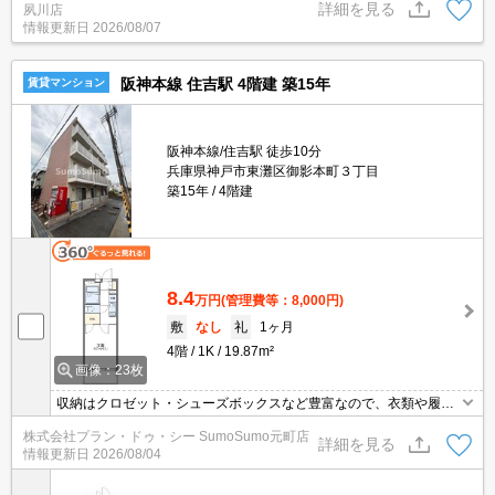
詳細を見る
夙川店
問題ありません♪弊社ではネットに掲載されている物件も全てご紹介
情報更新日
2026/08/07
可能になりますので気になる物件は全て申し付けください★
阪神本線 住吉駅 4階建 築15年
賃貸マンション
阪神本線/住吉駅 徒歩10分
兵庫県神戸市東灘区御影本町３丁目
築15年
4階建
8.4
万円
(管理費等：8,000円)
敷
なし
礼
1ヶ月
4階
1K
19.87m²
画像：23枚
収納はクロゼット・シューズボックスなど豊富なので、衣類や履き
物の整理がしやすく便利です。浴室のカビの増殖を抑えるために
株式会社プラン・ドゥ・シー SumoSumo元町店
は、この物件に備わっている浴室乾燥機が役に立ちます。セキュリ
詳細を見る
情報更新日
2026/08/04
ティ面は、TVインターホン・オートロックなどを備え付けているの
で安心して暮らせます。エアコン付きなので、室内の温度調整が簡
単です。