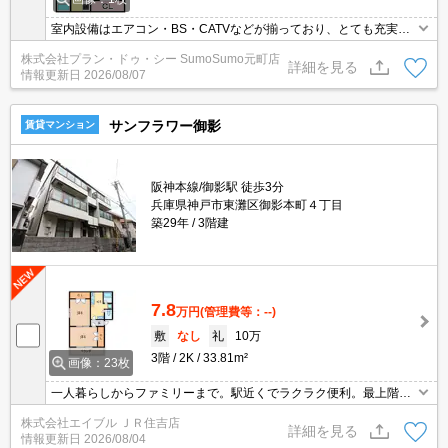
室内設備はエアコン・BS・CATVなどが揃っており、とても充実し
ています。ぜひご覧いただきたい賃貸物件です。通風良好で常に新
株式会社プラン・ドゥ・シー SumoSumo元町店
鮮な空気を送り込むマンションをご案内します。近くにパーキング
詳細を見る
情報更新日
2026/08/07
があるので長い距離を歩く心配がないのが魅力です。日光もたくさ
ん入ってくるベランダがあります。
サンフラワー御影
賃貸マンション
阪神本線/御影駅 徒歩3分
兵庫県神戸市東灘区御影本町４丁目
築29年
3階建
7.8
万円
(管理費等：--)
敷
なし
礼
10万
3階
2K
33.81m²
画像：23枚
一人暮らしからファミリーまで。駅近くでラクラク便利。最上階の
角部屋が空きました。
株式会社エイブル ＪＲ住吉店
詳細を見る
情報更新日
2026/08/04