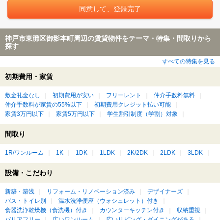
神戸市東灘区御影本町周辺の賃貸物件をテーマ・特集・間取りから
探す
すべての特集を見る
初期費用・家賃
敷金礼金なし
初期費用が安い
フリーレント
仲介手数料無料
仲介手数料が家賃の55%以下
初期費用クレジット払い可能
家賃3万円以下
家賃5万円以下
学生割引制度（学割）対象
間取り
1R/ワンルーム
1K
1DK
1LDK
2K/2DK
2LDK
3LDK
設備・こだわり
新築・築浅
リフォーム・リノベーション済み
デザイナーズ
バス・トイレ別
温水洗浄便座（ウォシュレット）付き
食器洗浄乾燥機（食洗機）付き
カウンターキッチン付き
収納重視
バリアフリー
広いワンルーム
広いリビング・ダイニングがある