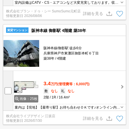
室内設備はCATV・CS・エアコンなど大変充実しております。収納
はクロゼット・シューズボックスなど豊富なので、広々と空間を利
株式会社プラン・ドゥ・シー SumoSumo元町店
用することも可能です。通風良好で陽の当たる気持ちの良い物件を
詳細を見る
情報更新日
2026/08/06
ご提供いたします。快適な通信速度でパソコンが使用できる光回線
の物件です。2沿線を利用できる、利便性の高い物件です。
阪神本線 御影駅 4階建 築38年
賃貸マンション
阪神本線/御影駅 徒歩6分
兵庫県神戸市東灘区御影本町６丁目
築38年
4階建
3.4
万円
(管理費等：6,000円)
敷
なし
礼
なし
2階
1R
16.4m²
画像：25枚
案内は【現地】【最寄り駅】お待ち合わせＯＫです♪オンライン内見
も可能♪
株式会社ライブデザイン 江坂店
詳細を見る
情報更新日
2026/07/30