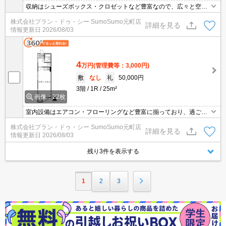
収納はシューズボックス・クロゼットなど豊富なので、広々と空間
を利用することも可能です。室内設備はシステムキッチン・エアコ
株式会社プラン・ドゥ・シー SumoSumo元町店
ンなどが揃っているので、快適に過ごしやすいお部屋になります。
詳細を見る
情報更新日
2026/08/03
玄関先まで覗き穴を覗きに行かなくてもインターホン越しに誰が来
たのかを確認できます。衛生的なフローリング床で、お掃除も手早
くできます。
4
万円
(管理費等：3,000円)
敷
なし
礼
50,000円
3階
1R
25m²
画像：22枚
室内設備はエアコン・フローリングなど豊富に揃っており、過ごし
やすいお部屋になっております。収納はシューズボックス・押入な
株式会社プラン・ドゥ・シー SumoSumo元町店
ど豊富なので、衣類や履き物の整理がしやすく便利です。TVインタ
詳細を見る
情報更新日
2026/08/03
ーフォン付きの、セキュリティに配慮したマンションです。リフォ
ームにより洗練された内装になっております。最上階の物件です。
残り3件を表示する
1
2
3