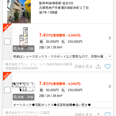
阪神本線/御影駅 徒歩3分
兵庫県神戸市東灘区御影本町２丁目
築7年
3階建
7.4
万円
(管理費等：6,500円)
敷
30,000円
礼
150,000円
2階
1K
28.6m²
画像：12枚
収納はシューズボックス・クロゼットなど豊富なので、衣類や履き
物の整理がしやすく便利です。室内設備は洗面所独立・浴室乾燥機
株式会社プラン・ドゥ・シー SumoSumo元町店
など大変充実しております。セキュリティ面は、オートロック・TV
詳細を見る
情報更新日
2026/08/09
インターホンなどを備え付けているので安心して暮らせます。キッ
チンが快適な物件なので料理好きな方にオススメです。
7.4
万円
(管理費等：6,500円)
敷
30,000円
礼
150,000円
2階
1K
28.6m²
画像：34枚
オートロック◆宅配ボックス◆浴室乾燥機◆追い焚き◆
株式会社ライブデザイン 江坂店
詳細を見る