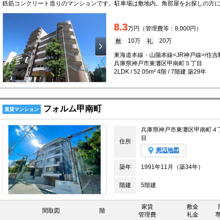
8.3
万円（管理費等：8,000円）
10万
20万
敷
礼
東海道本線・山陽本線<JR神戸線>/住吉駅
兵庫県神戸市東灘区甲南町５丁目
2LDK / 52.05m² 4階 / 7階建 築29年
フォルム甲南町
賃貸マンション
兵庫県神戸市東灘区甲南町４
目
住所
周辺地図
築年
1991年11月（築34年）
階建
5階建
家賃
敷金
間取図
階
管理費
礼金