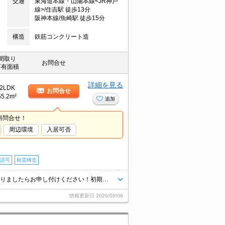
交通
東海道本線・山陽本線<JR神戸
線>/住吉駅 徒歩13分
阪神本線/魚崎駅 徒歩15分
構造
鉄筋コンクリート造
間取り
お問合せ
専有面積
詳細を見る
2LDK
お問合せ
55.2m²
追加
料問合せ！
周辺環境
入居可否
談可
耐震構造
★エリア最大級★経験豊富なスタッフが多数在籍しております♪ご要望がありましたらお申し付けください！初期費用クレジット支払可能！オンライン内覧・オンライン契約等弊社に一度も来店せずとも問題ありません♪弊社ではネットに掲載されている物件も全てご紹介可能になりますので気になる物件は全て申し付けください★
情報更新日
2026/08/08