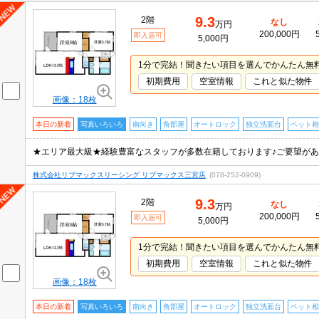
9.3
2階
なし
万円
200,000円
即入居可
5,000円
1分で完結！聞きたい項目を選んでかんたん無
初期費用
空室情報
これと似た物件
画像：18枚
本日の新着
写真いろいろ
南向き
角部屋
オートロック
独立洗面台
ペット相
株式会社リブマックスリーシング リブマックス三宮店
(078-252-0909)
9.3
2階
なし
万円
200,000円
即入居可
5,000円
1分で完結！聞きたい項目を選んでかんたん無
初期費用
空室情報
これと似た物件
画像：18枚
本日の新着
写真いろいろ
南向き
角部屋
オートロック
独立洗面台
ペット相