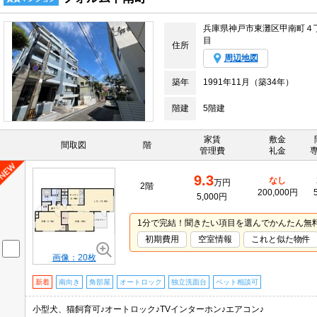
兵庫県神戸市東灘区甲南町４
目
住所
周辺地図
築年
1991年11月（築34年）
階建
5階建
家賃
敷金
間取図
階
管理費
礼金
9.3
なし
万円
2階
200,000円
5,000円
1分で完結！聞きたい項目を選んでかんたん無
初期費用
空室情報
これと似た物件
画像：20枚
新着
南向き
角部屋
オートロック
独立洗面台
ペット相談可
小型犬、猫飼育可♪オートロック♪TVインターホン♪エアコン♪