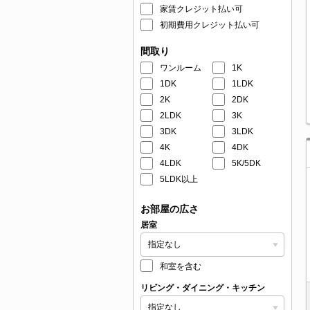
家賃クレジット払い可
初期費用クレジット払い可
間取り
ワンルーム
1K
1DK
1LDK
2K
2DK
2LDK
3K
3DK
3LDK
4K
4DK
4LDK
5K/5DK
5LDK以上
お部屋の広さ
居室
和室を含む
リビング・ダイニング・キッチン