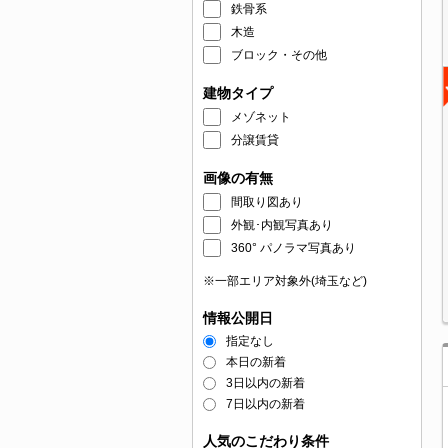
鉄骨系
木造
ブロック・その他
建物タイプ
メゾネット
分譲賃貸
画像の有無
間取り図あり
外観･内観写真あり
360° パノラマ写真あり
※一部エリア対象外(埼玉など)
情報公開日
指定なし
本日の新着
3日以内の新着
7日以内の新着
人気のこだわり条件