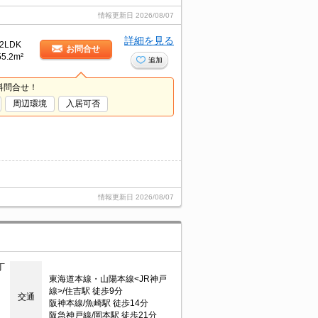
情報更新日
2026/08/07
詳細を見る
2LDK
お問合せ
55.2m²
追加
料問合せ！
周辺環境
入居可否
情報更新日
2026/08/07
丁
東海道本線・山陽本線<JR神戸
線>/住吉駅 徒歩9分
交通
阪神本線/魚崎駅 徒歩14分
阪急神戸線/岡本駅 徒歩21分