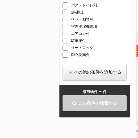
バス・トイレ別
2階以上
ペット相談可
室内洗濯機置場
エアコン付
駐車場付
オートロック
独立洗面台
その他の条件を追加する
-
該当物件
件
この条件で検索する