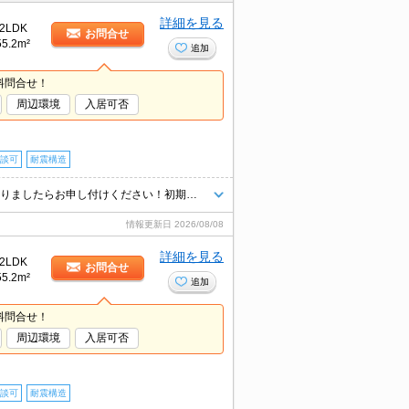
詳細を見る
2LDK
お問合せ
55.2m²
追加
料問合せ！
周辺環境
入居可否
談可
耐震構造
★エリア最大級★経験豊富なスタッフが多数在籍しております♪ご要望がありましたらお申し付けください！初期費用クレジット支払可能！オンライン内覧・オンライン契約等弊社に一度も来店せずとも問題ありません♪弊社ではネットに掲載されている物件も全てご紹介可能になりますので気になる物件は全て申し付けください★
情報更新日
2026/08/08
詳細を見る
2LDK
お問合せ
55.2m²
追加
料問合せ！
周辺環境
入居可否
談可
耐震構造