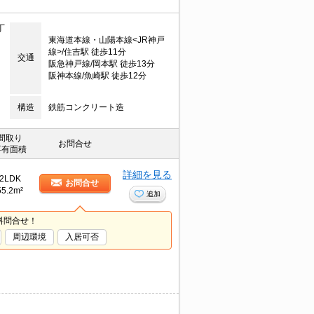
丁
東海道本線・山陽本線<JR神戸
線>/住吉駅 徒歩11分
交通
阪急神戸線/岡本駅 徒歩13分
阪神本線/魚崎駅 徒歩12分
構造
鉄筋コンクリート造
間取り
お問合せ
専有面積
詳細を見る
2LDK
お問合せ
55.2m²
追加
料問合せ！
周辺環境
入居可否