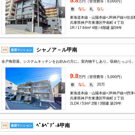
5.8
万円（管理費等：8,000円）
なし
なし
敷
礼
東海道本線・山陽本線<JR神戸線>/住吉駅
兵庫県神戸市東灘区甲南町４丁目
1R / 17.64m² 4階 / 4階建 築59年
シャノア－ル甲南
PR
賃貸マンション
9.8
万円（管理費等：5,000円）
なし
20万
敷
礼
東海道本線・山陽本線<JR神戸線>/摂津
兵庫県神戸市東灘区甲南町２丁目
2LDK / 53m² 2階 / 3階建 築29年
ﾍﾞﾙﾍﾞﾃﾞ-ﾙ甲南
PR
賃貸マンション