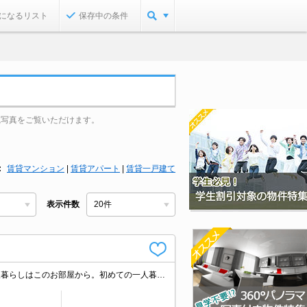
になるリスト
保存中の条件
観写真をご覧いただけます。
賃貸マンション
|
賃貸アパート
|
賃貸一戸建て
表示件数
当店の専任募集物件です。住環境をあなたの目でお確かめください。初めての一人暮らしはこのお部屋から。初めての一人暮らしはこのお部屋から。おしゃれなお部屋を友達に自慢しちゃお。高速インターネット無料。