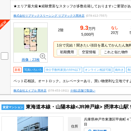
株式会社リブマックスリーシング リブマックス岡本店
(078-412-7557)
9.3
なし
万円
2階
20万
5,000円
1分で完結！聞きたい項目を選んでかんたん無
初期費用
空室情報
これと似た物件
画像：23枚
新着
写真いろいろ
仲介手数料家賃の55%以下
オンライン相談可能
南向き
角
株式会社エイブル 岡本店
(078-453-1911)
※他1店舗で取扱い
東海道本線・山陽本線<JR神戸線> 摂津本山駅 5
賃貸マンション
兵庫県神戸市東灘区甲南町４
目
住所