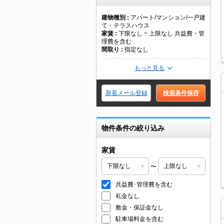
建物種別
アパート/マンション/一戸建
て・テラスハウス
家賃
下限なし ~ 上限なし 共益費・管
理費を含む
間取り
指定なし
もっと見る
新着メール登録
検索条件保存
物件条件の絞り込み
家賃
〜
共益費･管理費を含む
礼金なし
敷金・保証金なし
駐車場料金を含む