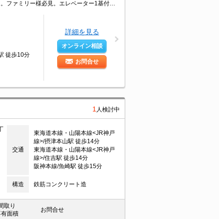
鉄筋コンクリート造りのマンションです。駐車場は敷地内。角部屋をお探しの方に。ファミリー様必見。エレベーター1基付き。仲介手数料家賃の0.55ヵ月分。ぜひお問い合わせください!。
詳細を見る
オンライン相談
 徒歩10分
お問合せ
1
人検討中
丁
東海道本線・山陽本線<JR神戸
線>/摂津本山駅 徒歩14分
交通
東海道本線・山陽本線<JR神戸
線>/住吉駅 徒歩14分
阪神本線/魚崎駅 徒歩15分
構造
鉄筋コンクリート造
間取り
お問合せ
専有面積