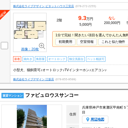
株式会社ライブデザイン ピタットハウス三宮店
(078-272-2255)
9.3
なし
万円
2階
200,000円
5,000円
1分で完結！聞きたい項目を選んでかんたん無
初期費用
空室情報
これと似た物件
画像：20枚
新着
南向き
角部屋
オートロック
独立洗面台
ペット相談可
小型犬、猫飼育可♪オートロック♪TVインターホン♪エアコン♪
株式会社ライブデザイン 江坂店
(078-855-9599)
ファビュロウスサンコー
賃貸マンション
兵庫県神戸市東灘区甲南町５
目
住所
周辺地図