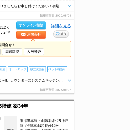
★エリア最大級★経験豊富なスタッフが多数在籍しております♪ご要望がありましたらお申し付けください！初期費用クレジット支払可能！オンライン内覧・オンライン契約等弊社に一度も来店せずとも問題ありません♪弊社ではネットに掲載されている物件も全てご紹介可能になりますので気になる物件は全て申し付けください★
情報更新日
2026/08/08
オンライン相談
詳細を見る
2LDK
55.2m²
追加
お問合せ
料問合せ！
周辺環境
入居可否
部屋
オートロック
独立洗面台
ペット相談可
ペット応相談。オートロック。エレベーターあり。買い物便利な立地ですよ～!!。カウンター式システムキッチン。新婚様のスイートホームに。
情報更新日
2026/08/07
階建 築34年
丁
東海道本線・山陽本線<JR神戸
線>/摂津本山駅 徒歩15分