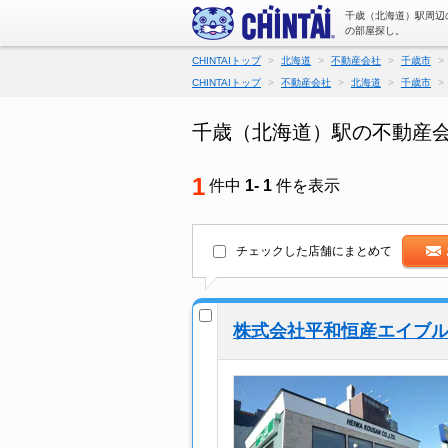
千歳（北海道）駅周辺
の部屋探し。
CHINTAIトップ
北海道
不動産会社
千歳市
CHINTAIトップ
不動産会社
北海道
千歳市
千歳（北海道）駅の不動産
1
件中
1- 1
件を表示
チェックした店舗にまとめて
株式会社平和恒産エイブ