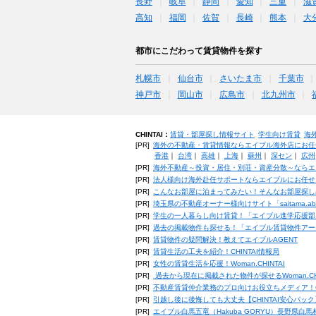
長野
岐阜
静岡
愛知
三重
滋
高知
福岡
佐賀
長崎
熊本
大
都市にこだわって賃貸物件を探す
札幌市
仙台市
さいたま市
千葉市
神戸市
岡山市
広島市
北九州市
CHINTAI：
賃貸・部屋探し情報サイト
学生向け賃貸
海
[PR]
海外の不動産・賃貸情報ならエイブル海外店にお任
香港
｜
台湾
｜
高雄
｜
上海
｜
蘇州
｜
深セン
｜
広州
[PR]
海外不動産～投資・居住・別荘・資産分散～ならエ
[PR]
法人様向け海外赴任サポートならエイブルにお任せ
[PR]
こんなお部屋に泊まってみたい！そんなお部屋探し
[PR]
埼玉県の不動産オーナー様向けサイト「saitama.a
[PR]
学生の一人暮らし向け賃貸！「エイブル進学応援部
[PR]
過去の掲載物件も探せる！「エイブル賃貸物件アー
[PR]
賃貸物件の疑問解決！教えてエイブルAGENT
[PR]
賃貸生活の工夫を紹介！CHINTAI情報局
[PR]
女性の賃貸生活を応援！Woman.CHINTAI
[PR]
過去から現在に掲載された物件が探せるWoman.CH
[PR]
不動産賃貸仲介業務のプロ向けお役立ちメディア！CHIN
[PR]
引越し後に後悔しても大丈夫【CHINTAI安心パッ
[PR]
エイブル白馬五竜（Hakuba GORYU）長野県白