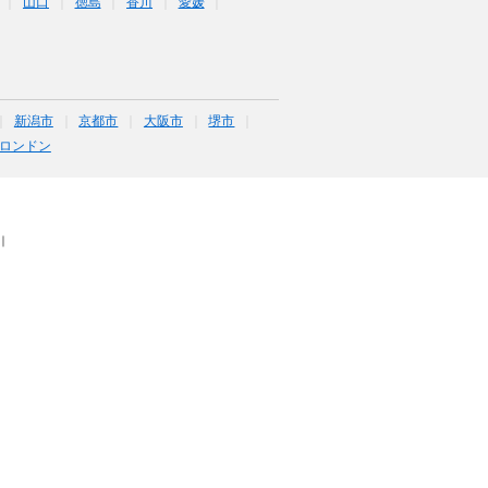
山口
徳島
香川
愛媛
新潟市
京都市
大阪市
堺市
ロンドン
｜