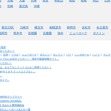
賀
京都
大阪
兵庫
奈良
和歌山
鳥取
島根
岡山
広島
分
宮崎
鹿児島
沖縄
東京23区
川崎市
横浜市
相模原市
静岡市
浜松市
名古屋市
福岡市
熊本市
首都圏
近畿圏
海外
ニューヨーク
ボストン
外賃貸
せください！
｜
天津
｜
ソウル
｜
ニューヨーク
｜
ボストン
｜
ロンドン
｜
パリ
｜
シンガポール
｜
ハノイ
｜
マニラ
イブルにお任せください！「海外不動産情報サイト」
ください！
は、おもてなしドットコムをご利用ください！
ble(サイタマ ドットエイブル）」
」
カイブ」
INTAIライブラリー
TAI JOURNAL
ク】住みかえ費用補助金
馬村のスノーボード&スキー場