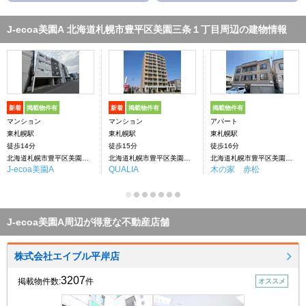
J-ecoa美園A 北海道札幌市豊平区美園三条１丁目周辺の建物情報
新着
掲載物件有
新着
掲載物件有
掲載物件有
マンション
マンション
アパート
東札幌駅
東札幌駅
東札幌駅
徒歩14分
徒歩15分
徒歩16分
北海道札幌市豊平区美園三条１丁目
北海道札幌市豊平区美園三条１丁目
北海道札幌市豊平区美園３条２丁目
J-ecoa美園A
QUALIA
木の家 赤松
J-ecoa美園A周辺が得意な不動産店舗
株式会社エイブル平岸店
3207
掲載物件数:
件
オススメ