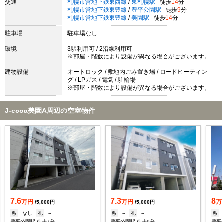
交通
札幌市営地下鉄東西線
/
東札幌駅
徒歩
14
分
札幌市営地下鉄東豊線
/
豊平公園駅
徒歩
9
分
札幌市営地下鉄東豊線
/
美園駅
徒歩
14
分
駐車場
駐車場なし
環境
3駅利用可 / 2沿線利用可
※部屋・階数により設備が異なる場合がございます。
建物設備
オートロック / 敷地内ごみ置き場 / ロードヒーティン
グ / LPガス / 電気 / 駐輪場
※部屋・階数により設備が異なる場合がございます。
J-ecoa美園A周辺の空室物件
7.6
7.3
8
万円
万円
万
/5,000円
/5,000円
敷
なし
礼
--
敷
--
礼
--
敷
豊平公園駅 徒歩7分
豊平公園駅 徒歩9分
豊平