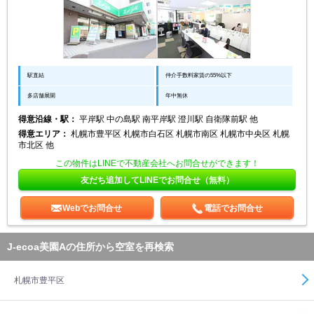
駅直結
仲介手数料家賃の55%以下
多店舗展開
年中無休
得意沿線・駅：
平岸駅 中の島駅 南平岸駅 澄川駅 自衛隊前駅 他
得意エリア：
札幌市豊平区 札幌市白石区 札幌市南区 札幌市中央区 札幌
市北区 他
この物件はLINEで不動産会社へお問合せができます！
友だち追加してLINEでお問合せ（無料）
Webでお問合せ
電話でお問合せ
J-ecoa美園Aの住所から空室を再検索
札幌市豊平区