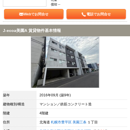
償却 --
Webでお問合せ
電話でお問合せ
J-ecoa美園A 賃貸物件基本情報
築年
2016年09月 (築9年)
建物種別/構造
マンション／鉄筋コンクリート造
階建
4階建
住所
北海道
札幌市豊平区
美園三条
１丁目