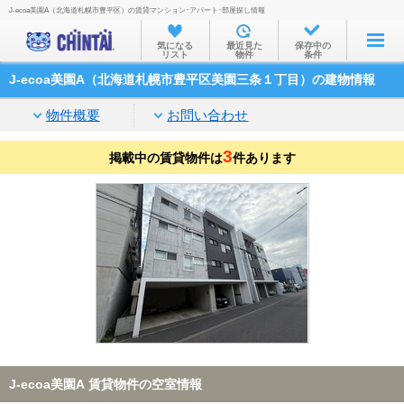
J-ecoa美園A（北海道札幌市豊平区）の賃貸マンション･アパート･部屋探し情報
お部屋を探す
気になる
最近見た
保存中の
リスト
物件
条件
沿線・駅から
J-ecoa美園A（北海道札幌市豊平区美園三条１丁目）の建物情報
住所から
物件概要
お問い合わせ
家賃相場から
3
掲載中の賃貸物件は
通勤通学時間から
件あります
物件特集から
不動産会社から
TOP
J-ecoa美園A 賃貸物件の空室情報