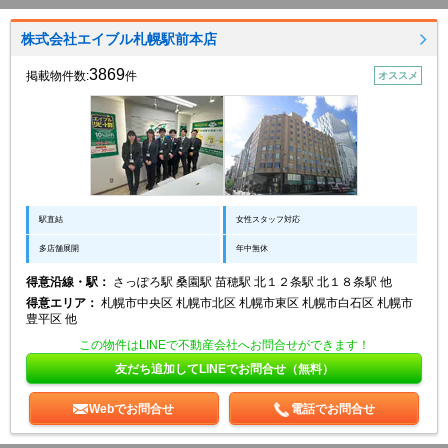
株式会社エイブル札幌駅前本店
3869
掲載物件数:
件
オススメ
駅直結
女性スタッフ対応
多店舗展開
年中無休
得意沿線・駅：
さっぽろ駅 桑園駅 苗穂駅 北１２条駅 北１８条駅 他
得意エリア：
札幌市中央区 札幌市北区 札幌市東区 札幌市白石区 札幌市
豊平区 他
この物件はLINEで不動産会社へお問合せができます！
友だち追加してLINEでお問合せ（無料）
Webでお問合せ
電話でお問合せ