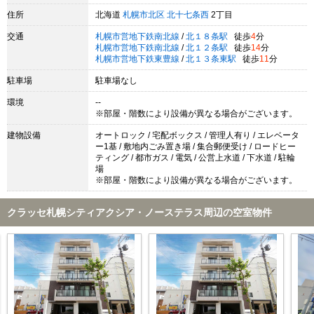
住所
北海道
札幌市北区
北十七条西
2丁目
交通
札幌市営地下鉄南北線
/
北１８条駅
徒歩
4
分
札幌市営地下鉄南北線
/
北１２条駅
徒歩
14
分
札幌市営地下鉄東豊線
/
北１３条東駅
徒歩
11
分
駐車場
駐車場なし
環境
--
※部屋・階数により設備が異なる場合がございます。
建物設備
オートロック / 宅配ボックス / 管理人有り / エレベータ
ー1基 / 敷地内ごみ置き場 / 集合郵便受け / ロードヒー
ティング / 都市ガス / 電気 / 公営上水道 / 下水道 / 駐輪
場
※部屋・階数により設備が異なる場合がございます。
クラッセ札幌シティアクシア・ノーステラス周辺の空室物件