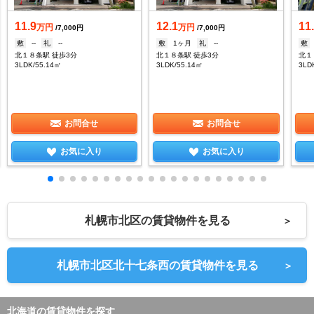
11.9
12.1
11
万円
万円
/7,000円
/7,000円
敷
--
礼
--
敷
1ヶ月
礼
--
敷
北１８条駅 徒歩3分
北１８条駅 徒歩3分
北１
3LDK/55.14㎡
3LDK/55.14㎡
3LD
お問合せ
お問合せ
お気に入り
お気に入り
札幌市北区の賃貸物件を見る
＞
札幌市北区北十七条西の賃貸物件を見る
＞
北海道の賃貸物件を探す