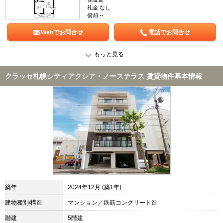
礼金 なし
償却 --
Webでお問合せ
電話でお問合せ
もっと見る
クラッセ札幌シティアクシア・ノーステラス 賃貸物件基本情報
築年
2024年12月 (築1年)
建物種別/構造
マンション／鉄筋コンクリート造
階建
5階建