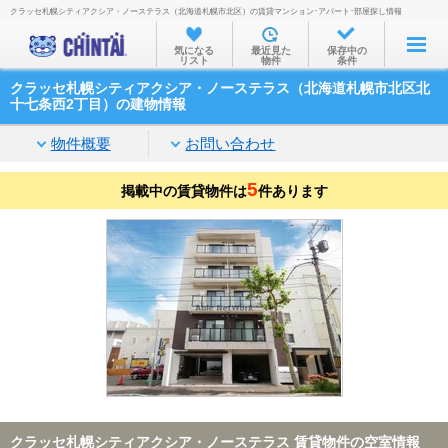
クラッセ札幌シティアクシア・ノーステラス（北海道札幌市北区）の賃貸マンション･アパート･部屋探し情報
お部屋を探す
気になる
最近見た
保存中の
リスト
物件
条件
沿線・駅から
クラッセ札幌シティアクシア・ノーステラス（北海道札幌市北区北
住所から
十七条西2丁目）の建物情報
家賃相場から
物件概要
お問い合わせ
通勤通学時間から
5
掲載中の賃貸物件は
件あります
物件特集から
不動産会社から
TOP
クラッセ札幌シティアクシア・ノーステラス 賃貸物件の空室情報