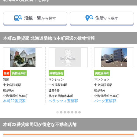
沿線・駅
住所
から探す
から探す
本町22番貸家 北海道函館市本町周辺の建物情報
新着
掲載物件有
掲載物件有
掲載物件有
貸家
マンション
マンション
中央病院前駅
中央病院前駅
中央病院前駅
徒歩8分
徒歩9分
徒歩8分
北海道函館市本町
北海道函館市本町
北海道函館市本町
本町22番貸家
ペラッツィ五稜郭
パーク五稜郭
本町22番貸家周辺が得意な不動産店舗