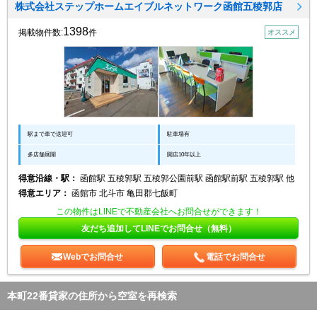
株式会社ステップホームエイブルネットワーク函館五稜郭店
1398
掲載物件数:
件
オススメ
駅まで車で送迎可
駐車場有
多店舗展開
開店10年以上
得意沿線・駅：
函館駅 五稜郭駅 五稜郭公園前駅 函館駅前駅 五稜郭駅 他
得意エリア：
函館市 北斗市 亀田郡七飯町
この物件はLINEで不動産会社へお問合せができます！
友だち追加してLINEでお問合せ（無料）
Webでお問合せ
電話でお問合せ
本町22番貸家の住所から空室を再検索