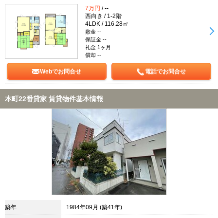
7万円
/ --
西向き / 1-2階
4LDK / 116.28㎡
敷金 --
保証金 --
礼金 1ヶ月
償却 --
Webでお問合せ
電話でお問合せ
本町22番貸家 賃貸物件基本情報
築年
1984年09月 (築41年)