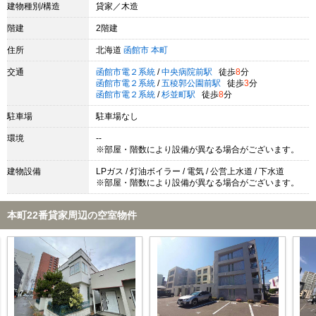
建物種別/構造
貸家／木造
階建
2階建
住所
北海道
函館市
本町
交通
函館市電２系統
/
中央病院前駅
徒歩
8
分
函館市電２系統
/
五稜郭公園前駅
徒歩
3
分
函館市電２系統
/
杉並町駅
徒歩
8
分
駐車場
駐車場なし
環境
--
※部屋・階数により設備が異なる場合がございます。
建物設備
LPガス / 灯油ボイラー / 電気 / 公営上水道 / 下水道
※部屋・階数により設備が異なる場合がございます。
本町22番貸家周辺の空室物件