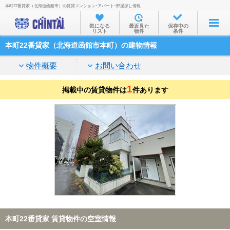
本町22番貸家（北海道函館市）の賃貸マンション･アパート･部屋探し情報
お部屋を探す
気になる
最近見た
保存中の
リスト
物件
条件
沿線・駅から
本町22番貸家（北海道函館市本町）の建物情報
住所から
物件概要
お問い合わせ
家賃相場から
1
掲載中の賃貸物件は
通勤通学時間から
件あります
物件特集から
不動産会社から
TOP
本町22番貸家 賃貸物件の空室情報