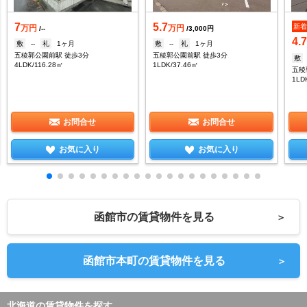
7
5.7
新
万円
万円
/--
/3,000円
4.
敷
--
礼
1ヶ月
敷
--
礼
1ヶ月
五稜郭公園前駅 徒歩3分
五稜郭公園前駅 徒歩3分
敷
4LDK/116.28㎡
1LDK/37.46㎡
五稜
1LD
お問合せ
お問合せ
お気に入り
お気に入り
函館市の賃貸物件を見る
＞
函館市本町の賃貸物件を見る
＞
北海道の賃貸物件を探す