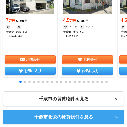
7
4.5
4.
万円
万円
/3,500円
/3,000円
敷
--
礼
--
敷
1ヶ月
礼
2ヶ月
敷
千歳駅 徒歩14分
千歳駅 徒歩15分
千歳
1LDK/32.4㎡
1R/25.51㎡
1R/
お問合せ
お問合せ
お気に入り
お気に入り
千歳市の賃貸物件を見る
＞
千歳市北栄の賃貸物件を見る
＞