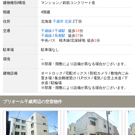
建物種別/構造
マンション／鉄筋コンクリート造
階建
4階建
住所
北海道
千歳市
北栄
2丁目
交通
千歳線
/
千歳駅
徒歩
14
分
千歳線
/
長都駅
徒歩
37
分
中央バス 桜木線/北栄緑地 徒歩
1
分
駐車場
駐車場なし
環境
--
※部屋・階数により設備が異なる場合がございます。
建物設備
オートロック / 宅配ボックス / 防犯カメラ / 敷地内ごみ
置き場 / 集合郵便受け / LPガス / 電気 / 公営上水道 / 下
水道 / 駐輪場
※部屋・階数により設備が異なる場合がございます。
プリオール千歳周辺の空室物件