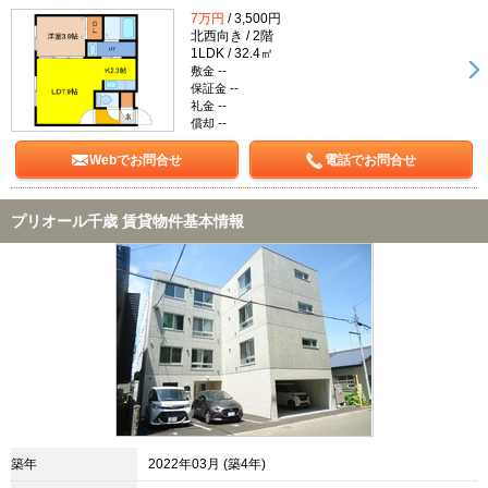
7万円
/ 3,500円
北西向き / 2階
1LDK / 32.4㎡
敷金 --
保証金 --
礼金 --
償却 --
Webでお問合せ
電話でお問合せ
プリオール千歳 賃貸物件基本情報
築年
2022年03月 (築4年)