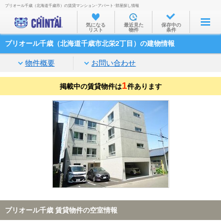
プリオール千歳（北海道千歳市）の賃貸マンション･アパート･部屋探し情報
お部屋を探す
気になる
最近見た
保存中の
リスト
物件
条件
沿線・駅から
プリオール千歳（北海道千歳市北栄2丁目）の建物情報
住所から
物件概要
お問い合わせ
家賃相場から
1
掲載中の賃貸物件は
通勤通学時間から
件あります
物件特集から
不動産会社から
TOP
プリオール千歳 賃貸物件の空室情報