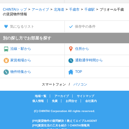
CHINTAIトップ
アーカイブ
北海道
千歳市
千歳駅
プリオール千歳
の賃貸物件情報
気になるリスト
保存中の条件
別の探し方でお部屋を探す
沿線・駅から
住所から
家賃相場から
通勤通学時間から
物件特集から
TOP
スマートフォン
パソコン
地域一覧
アーカイブ
サイトマップ
個人情報
免責
お問合せ
会社案内
(C) CHINTAI Corporation All rights reserved.
[PR]賃貸物件の疑問解決！教えてエイブルAGENT
[PR]賃貸生活の工夫を紹介！CHINTAI情報局