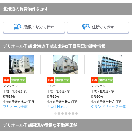
北海道の賃貸物件を探す
沿線・駅
住所
から探す
から探す
プリオール千歳 北海道千歳市北栄2丁目周辺の建物情報
新着
掲載物件有
新着
掲載物件有
新着
掲載物件有
マンション
アパート
マンション
千歳（北海道）駅
千歳（北海道）駅
千歳（北海道）駅
徒歩14分
徒歩15分
徒歩16分
北海道千歳市北栄2丁目
北海道千歳市北栄1丁目
北海道千歳市北栄1丁目
プリオール千歳
Jewel Hokuei
グランドサクセス千歳
プリオール千歳周辺が得意な不動産店舗