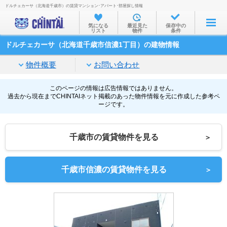
ドルチェカーサ（北海道千歳市）の賃貸マンション･アパート･部屋探し情報
お部屋を探す
気になる
最近見た
保存中の
リスト
物件
条件
沿線・駅から
ドルチェカーサ（北海道千歳市信濃1丁目）の建物情報
住所から
物件概要
お問い合わせ
家賃相場から
通勤通学時間から
このページの情報は広告情報ではありません。
過去から現在までCHINTAIネット掲載のあった物件情報を元に作成した参考ペ
ージです。
物件特集から
不動産会社から
千歳市の賃貸物件を見る
＞
TOP
千歳市信濃の賃貸物件を見る
＞