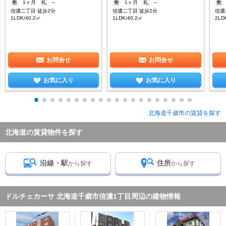
敷
1ヶ月
礼
--
敷
1ヶ月
礼
--
敷
信濃二丁目 徒歩2分
信濃二丁目 徒歩2分
信濃
1LDK/40.2㎡
1LDK/40.2㎡
2LD
お問合せ
お問合せ
お気に入り
お気に入り
北海道千歳市の賃貸を探す
北海道の賃貸物件を探す
沿線・駅
住所
から探す
から探す
ドルチェカーサ 北海道千歳市信濃1丁目周辺の建物情報