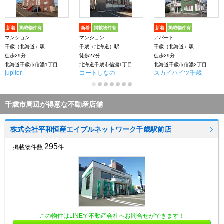
新着
掲載物件有
新着
掲載物件有
新着
掲載物件有
マンション
マンション
アパート
千歳（北海道）駅
千歳（北海道）駅
千歳（北海道）駅
徒歩29分
徒歩27分
徒歩29分
北海道千歳市信濃1丁目
北海道千歳市信濃1丁目
北海道千歳市信濃2丁目
jupiter
コートしなの
スカイハイツ千歳
千歳市周辺が得意な不動産店舗
株式会社平和恒産エイブルネットワーク千歳駅前店
295
掲載物件数:
件
この物件はLINEで不動産会社へお問合せができます！