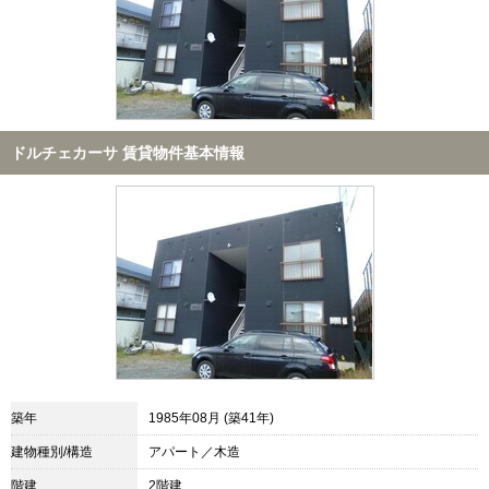
ドルチェカーサ 賃貸物件基本情報
築年
1985年08月 (築41年)
建物種別/構造
アパート／木造
階建
2階建