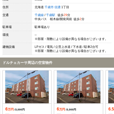
住所
北海道
千歳市
信濃
1丁目
交通
千歳線
/
千歳駅
徒歩
29
分
中央バス 桜木線/開発局前 徒歩
2
分
駐車場
駐車場あり
環境
--
※部屋・階数により設備が異なる場合がございます。
建物設備
LPガス / 電気 / 公営上水道 / 下水道 / 駐車2台可
※部屋・階数により設備が異なる場合がございます。
ドルチェカーサ周辺の空室物件
6
6
6.
万円
万円
/3,000円
/3,000円