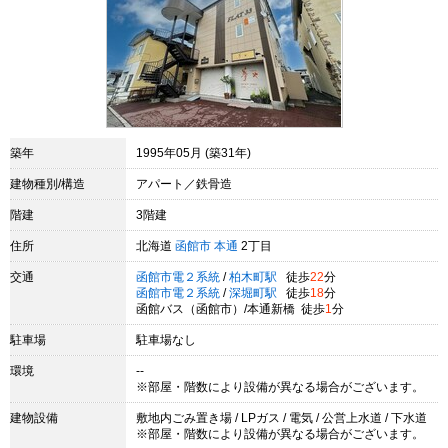
築年
1995年05月 (築31年)
建物種別/構造
アパート／鉄骨造
階建
3階建
住所
北海道
函館市
本通
2丁目
交通
函館市電２系統
/
柏木町駅
徒歩
22
分
函館市電２系統
/
深堀町駅
徒歩
18
分
函館バス（函館市）/本通新橋 徒歩
1
分
駐車場
駐車場なし
環境
--
※部屋・階数により設備が異なる場合がございます。
建物設備
敷地内ごみ置き場 / LPガス / 電気 / 公営上水道 / 下水道
※部屋・階数により設備が異なる場合がございます。