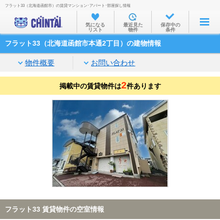
フラット33（北海道函館市）の賃貸マンション･アパート･部屋探し情報
お部屋を探す
気になる
最近見た
保存中の
リスト
物件
条件
沿線・駅から
フラット33（北海道函館市本通2丁目）の建物情報
住所から
物件概要
お問い合わせ
家賃相場から
2
掲載中の賃貸物件は
通勤通学時間から
件あります
物件特集から
不動産会社から
TOP
フラット33 賃貸物件の空室情報