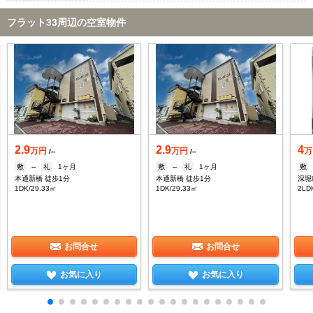
フラット33周辺の空室物件
2.9
2.9
4
万円
万円
万
/--
/--
敷
--
礼
1ヶ月
敷
--
礼
1ヶ月
敷
本通新橋 徒歩1分
本通新橋 徒歩1分
深堀
1DK/29.33㎡
1DK/29.33㎡
2LD
お問合せ
お問合せ
お気に入り
お気に入り