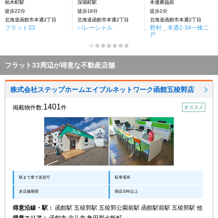
柏木町駅
深堀町駅
本通農協前
徒歩22分
徒歩18分
徒歩2分
北海道函館市本通2丁目
北海道函館市本通2丁目
北海道函館市本通2丁目
フラット33
パレーシャル
野村＿本通2-34一棟二
戸
フラット33周辺が得意な不動産店舗
株式会社ステップホームエイブルネットワーク函館五稜郭店
1401
掲載物件数:
件
オススメ
駅まで車で送迎可
駐車場有
多店舗展開
開店10年以上
得意沿線・駅：
函館駅 五稜郭駅 五稜郭公園前駅 函館駅前駅 五稜郭駅 他