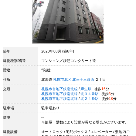
築年
2020年08月 (築6年)
建物種別/構造
マンション／鉄筋コンクリート造
階建
5階建
住所
北海道
札幌市北区
北三十三条西
２丁目
交通
札幌市営地下鉄南北線
/
麻生駅
徒歩
16
分
札幌市営地下鉄南北線
/
北３４条駅
徒歩
3
分
札幌市営地下鉄南北線
/
北２４条駅
徒歩
18
分
駐車場
駐車場あり
環境
--
※部屋・階数により設備が異なる場合がございます。
建物設備
オートロック / 宅配ボックス / エレベーター / 敷地内ご