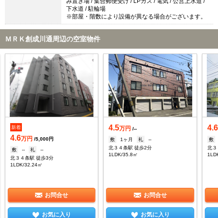
み置き場 / 集合郵便受け / LPガス / 電気 / 公営上水道 /
下水道 / 駐輪場
※部屋・階数により設備が異なる場合がございます。
ＭＲＫ創成川通周辺の空室物件
4.5
4.
新着
万円
/--
4.6
万円
/5,000円
敷
1ヶ月
礼
--
敷
北３４条駅 徒歩2分
北３
敷
--
礼
--
1LDK/35.8㎡
1LD
北３４条駅 徒歩3分
1LDK/32.24㎡
お問合せ
お問合せ
お気に入り
お気に入り