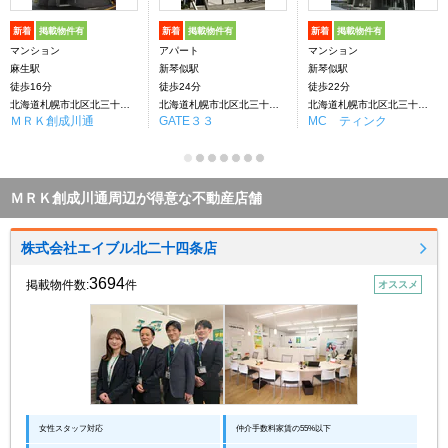
新着
掲載物件有
新着
掲載物件有
新着
掲載物件有
マンション
アパート
マンション
麻生駅
新琴似駅
新琴似駅
徒歩16分
徒歩24分
徒歩22分
北海道札幌市北区北三十三条西２丁目
北海道札幌市北区北三十三条西2丁目
北海道札幌市北区北三十四条西２丁目
ＭＲＫ創成川通
GATE３３
MC ティンク
ＭＲＫ創成川通周辺が得意な不動産店舗
株式会社エイブル北二十四条店
3694
掲載物件数:
件
オススメ
女性スタッフ対応
仲介手数料家賃の55%以下