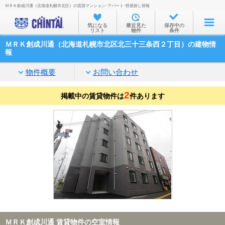
ＭＲＫ創成川通（北海道札幌市北区）の賃貸マンション･アパート･部屋探し情報
お部屋を探す
気になる
最近見た
保存中の
リスト
物件
条件
沿線・駅から
ＭＲＫ創成川通（北海道札幌市北区北三十三条西２丁目）の建物情
住所から
報
家賃相場から
物件概要
お問い合わせ
通勤通学時間から
2
掲載中の賃貸物件は
件あります
物件特集から
不動産会社から
TOP
ＭＲＫ創成川通 賃貸物件の空室情報