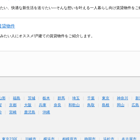
たい、快適な新生活を送りたい―そんな想いを叶える一人暮らし向け賃貸物件をご
賃貸物件
みたい人にオススメ!戸建ての賃貸物件をご紹介します。
山形
福島
茨城
栃木
群馬
埼玉
千葉
東京
神奈川
新
賀
京都
大阪
兵庫
奈良
和歌山
鳥取
島根
岡山
広島
分
宮崎
鹿児島
沖縄
東京23区
川崎市
横浜市
相模原市
静岡市
浜松市
名古屋市