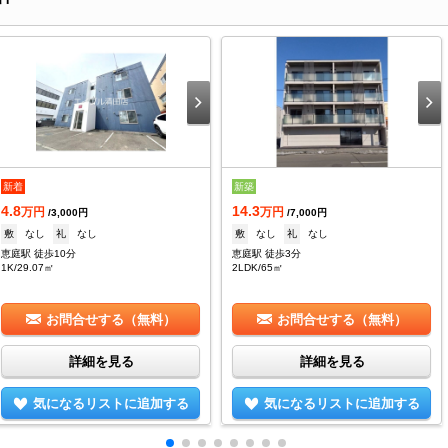
新着
新築
4.8
14.3
万円
万円
/3,000円
/7,000円
敷
なし
礼
なし
敷
なし
礼
なし
恵庭駅 徒歩10分
恵庭駅 徒歩3分
1K/29.07㎡
2LDK/65㎡
お問合せする（無料）
お問合せする（無料）
詳細を見る
詳細を見る
気になるリストに追加する
気になるリストに追加する