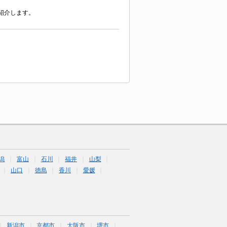
紹介します。
潟
富山
石川
福井
山梨
山口
徳島
香川
愛媛
新潟市
京都市
大阪市
堺市