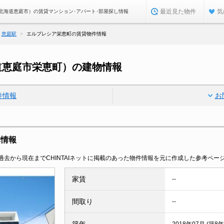
最近見た物件
気
北海道恵庭市）の賃貸マンション･アパート･部屋探し情報
恵庭駅
エルプレシア栄恵町の賃貸物件情報
道恵庭市栄恵町）の建物情報
件情報
お
本情報
去から現在までCHINTAIネットに掲載のあった物件情報を元に作成した参考ペー
家賃
--
間取り
--