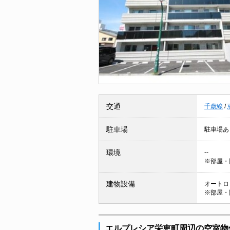
交通
千歳線
/
駐車場
駐車場あ
環境
--
※部屋・
建物設備
オートロッ
※部屋・
エルプレシア栄恵町周辺の空室物