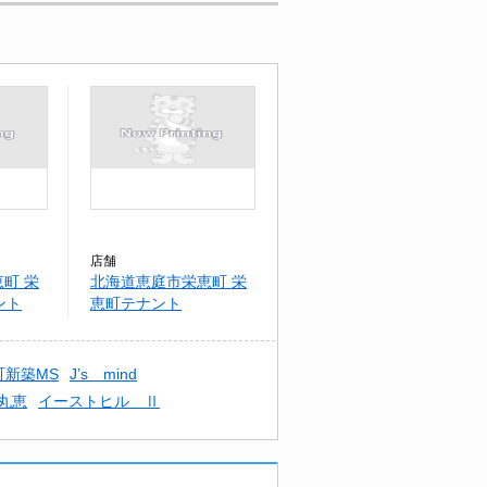
店舗
町 栄
北海道恵庭市栄恵町 栄
ント
恵町テナント
町新築MS
J’s mind
丸恵
イーストヒル Ⅱ