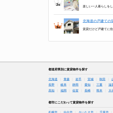
楽しい一人暮らしをし
北海道の戸建ての
賃貸だけど戸建てに住
都道府県別に賃貸物件を探す
北海道
青森
岩手
宮城
秋田
長野
岐阜
静岡
愛知
三重
滋
高知
福岡
佐賀
長崎
熊本
大
都市にこだわって賃貸物件を探す
札幌市
仙台市
さいたま市
千葉市