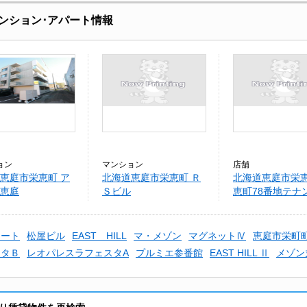
ンション･アパート情報
ョン
マンション
店舗
恵庭市栄恵町 ア
北海道恵庭市栄恵町 Ｒ
北海道恵庭市栄恵
恵庭
Ｓビル
恵町78番地テナ
コート
松屋ビル
EAST HILL
マ・メゾン
マグネットⅣ
恵庭市栄町
スタＢ
レオパレスラフェスタA
プルミエ参番館
EAST HILL Ⅱ
メゾン