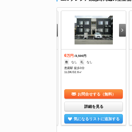
6
日の新着
万円
/3,500円
.66
敷
なし
礼
なし
万円
/--
恵庭駅 徒歩3分
--
礼
--
1LDK/32.6㎡
み野駅 徒歩17分
DK/55.99㎡
お問合せする（無料）
お問合せする（無料）
詳細を見る
詳細を見る
気になるリストに追加する
気になるリストに追加する