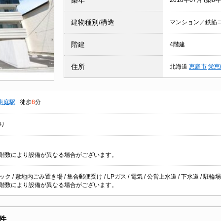
築年
2018年07月 (築8年
建物種別/構造
マンション／鉄筋
階建
4階建
住所
北海道
恵庭市
栄恵
恵庭駅
徒歩
8
分
り
階数により設備が異なる場合がございます。
ク / 敷地内ごみ置き場 / 集合郵便受け / LPガス / 電気 / 公営上水道 / 下水道 / 駐輪場
階数により設備が異なる場合がございます。
件