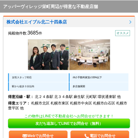
アッパーヴィレッジ栄町周辺が得意な不動産店舗
株式会社エイブル北二十四条店
3685
掲載物件数:
件
オススメ
女性スタッフ対応
仲介手数料家賃の55%以下
駅から徒歩３分以内
多店舗展開
得意沿線・駅：
北２４条駅 北３４条駅 麻生駅 元町駅 環状通東駅 他
得意エリア：
札幌市北区 札幌市東区 札幌市中央区 札幌市白石区 札幌市
豊平区 他
この物件はLINEで不動産会社へお問合せができます！
友だち追加してLINEでお問合せ（無料）
Webでお問合せ
電話でお問合せ