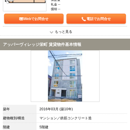
礼金 --
償却 --
Webでお問合せ
電話でお問合せ
もっと見る
アッパーヴィレッジ栄町 賃貸物件基本情報
築年
2016年03月 (築10年)
建物種別/構造
マンション／鉄筋コンクリート造
階建
5階建