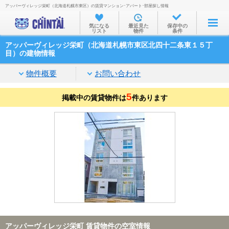
アッパーヴィレッジ栄町（北海道札幌市東区）の賃貸マンション･アパート･部屋探し情報
お部屋を探す
気になる
最近見た
保存中の
リスト
物件
条件
沿線・駅から
アッパーヴィレッジ栄町（北海道札幌市東区北四十二条東１５丁
住所から
目）の建物情報
家賃相場から
物件概要
お問い合わせ
通勤通学時間から
5
掲載中の賃貸物件は
件あります
物件特集から
不動産会社から
TOP
アッパーヴィレッジ栄町 賃貸物件の空室情報