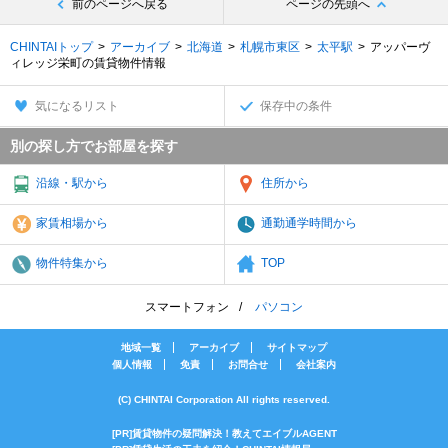
前のページへ戻る
ページの先頭へ
CHINTAIトップ
アーカイブ
北海道
札幌市東区
太平駅
アッパーヴ
ィレッジ栄町の賃貸物件情報
気になるリスト
保存中の条件
別の探し方でお部屋を探す
沿線・駅から
住所から
家賃相場から
通勤通学時間から
物件特集から
TOP
スマートフォン
パソコン
地域一覧
アーカイブ
サイトマップ
個人情報
免責
お問合せ
会社案内
(C) CHINTAI Corporation All rights reserved.
[PR]賃貸物件の疑問解決！教えてエイブルAGENT