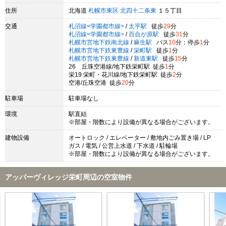
住所
北海道
札幌市東区
北四十二条東
１５丁目
交通
札沼線<学園都市線>
/
太平駅
徒歩
29
分
札沼線<学園都市線>
/
百合が原駅
徒歩
31
分
札幌市営地下鉄南北線
/
麻生駅
バス
10
分：停歩
1
分
札幌市営地下鉄東豊線
/
栄町駅
徒歩
1
分
札幌市営地下鉄東豊線
/
新道東駅
徒歩
15
分
26 丘珠空港線/地下鉄栄町駅 徒歩
1
分
栄19 栄町・花川線/地下鉄栄町駅 徒歩
2
分
空港/丘珠空港 徒歩
20
分
駐車場
駐車場なし
環境
駅直結
※部屋・階数により設備が異なる場合がございます。
建物設備
オートロック / エレベーター / 敷地内ごみ置き場 / LP
ガス / 電気 / 公営上水道 / 下水道 / 駐輪場
※部屋・階数により設備が異なる場合がございます。
アッパーヴィレッジ栄町周辺の空室物件