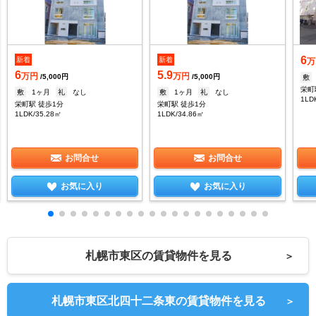
6
新着
新着
万
6
5.9
万円
万円
/5,000円
/5,000円
敷
栄町
敷
1ヶ月
礼
なし
敷
1ヶ月
礼
なし
1LD
栄町駅 徒歩1分
栄町駅 徒歩1分
1LDK/35.28㎡
1LDK/34.86㎡
お問合せ
お問合せ
お気に入り
お気に入り
札幌市東区の賃貸物件を見る
＞
札幌市東区北四十二条東の賃貸物件を見る
＞