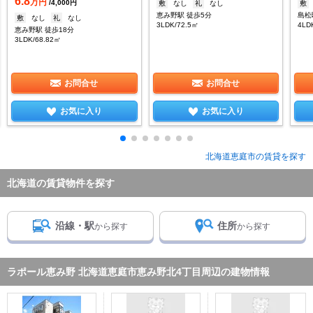
6.8
万円
/4,000円
敷
なし
礼
なし
敷
恵み野駅 徒歩5分
島松
敷
なし
礼
なし
3LDK/72.5㎡
4LD
恵み野駅 徒歩18分
3LDK/68.82㎡
お問合せ
お問合せ
お気に入り
お気に入り
北海道恵庭市の賃貸を探す
北海道の賃貸物件を探す
沿線・駅
住所
から探す
から探す
ラポール恵み野 北海道恵庭市恵み野北4丁目周辺の建物情報