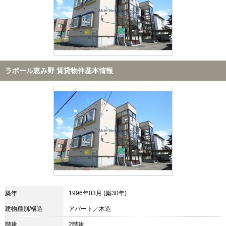
ラポール恵み野 賃貸物件基本情報
築年
1996年03月 (築30年)
建物種別/構造
アパート／木造
階建
2階建