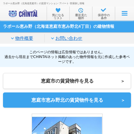
ラポール恵み野（北海道恵庭市）の賃貸マンション･アパート･部屋探し情報
お部屋を探す
気になる
最近見た
保存中の
リスト
物件
条件
沿線・駅から
ラポール恵み野（北海道恵庭市恵み野北4丁目）の建物情報
住所から
物件概要
お問い合わせ
家賃相場から
通勤通学時間から
このページの情報は広告情報ではありません。
過去から現在までCHINTAIネット掲載のあった物件情報を元に作成した参考ペ
ージです。
物件特集から
不動産会社から
恵庭市の賃貸物件を見る
＞
TOP
恵庭市恵み野北の賃貸物件を見る
＞