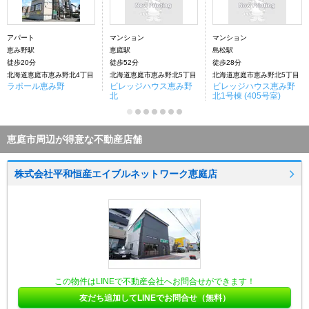
アパート
マンション
マンション
恵み野駅
恵庭駅
島松駅
徒歩20分
徒歩52分
徒歩28分
北海道恵庭市恵み野北4丁目
北海道恵庭市恵み野北5丁目
北海道恵庭市恵み野北5丁目
ラポール恵み野
ビレッジハウス恵み野
ビレッジハウス恵み野
北
北1号棟 (405号室)
恵庭市周辺が得意な不動産店舗
株式会社平和恒産エイブルネットワーク恵庭店
この物件はLINEで不動産会社へお問合せができます！
友だち追加してLINEでお問合せ（無料）