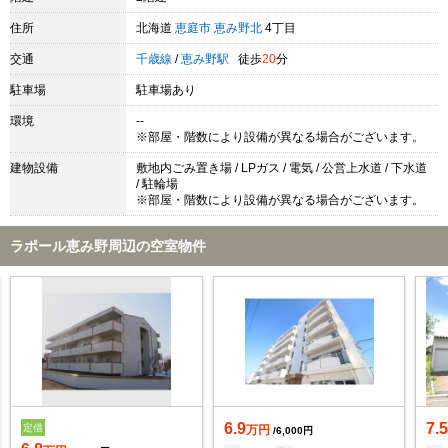
住所
北海道
恵庭市
恵み野北
4丁目
交通
千歳線
/
恵み野駅
徒歩
20
分
駐車場
駐車場あり
環境
--
※部屋・階数により設備が異なる場合がございます。
建物設備
敷地内ごみ置き場 / LPガス / 電気 / 公営上水道 / 下水道
/ 駐輪場
※部屋・階数により設備が異なる場合がございます。
ラポール恵み野周辺の空室物件
6.9
7.
定借
万円
/6,000円