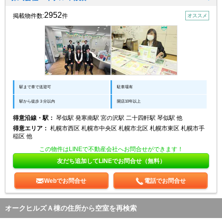
2952
掲載物件数:
件
オススメ
駅まで車で送迎可
駐車場有
駅から徒歩３分以内
開店10年以上
得意沿線・駅：
琴似駅 発寒南駅 宮の沢駅 二十四軒駅 琴似駅 他
得意エリア：
札幌市西区 札幌市中央区 札幌市北区 札幌市東区 札幌市手
稲区 他
この物件はLINEで不動産会社へお問合せができます！
友だち追加してLINEでお問合せ（無料）
Webでお問合せ
電話でお問合せ
オークヒルズＡ棟の住所から空室を再検索