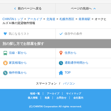
前のページへ戻る
ページの先頭へ
CHINTAIトップ
アーカイブ
北海道
札幌市西区
発寒南駅
オークヒ
ルズＡ棟の賃貸物件情報
気になるリスト
保存中の条件
別の探し方でお部屋を探す
沿線・駅から
住所から
家賃相場から
通勤通学時間から
物件特集から
TOP
スマートフォン
パソコン
地域一覧
アーカイブ
サイトマップ
個人情報
免責
お問合せ
会社案内
(C) CHINTAI Corporation All rights reserved.