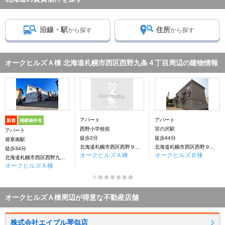
沿線・駅
住所
から探す
から探す
オークヒルズＡ棟 北海道札幌市西区西野九条４丁目周辺の建物情報
アパート
アパート
新着
掲載物件有
西野小学校前
宮の沢駅
アパート
徒歩2分
徒歩44分
発寒南駅
北海道札幌市西区西野９条４丁目
北海道札幌市西区西野９条4丁目
徒歩34分
オークヒルズＡ棟
オークヒルズＢ棟
北海道札幌市西区西野九条４丁目
オークヒルズＡ棟
オークヒルズＡ棟周辺が得意な不動産店舗
株式会社エイブル琴似店