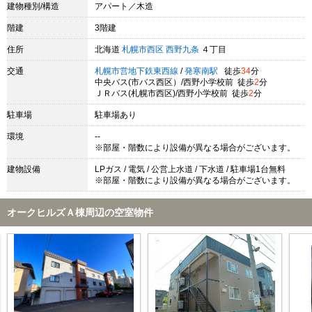
建物種別/構造
アパート／木造
階建
3階建
住所
北海道
札幌市西区
西野九条
４丁目
交通
札幌市営地下鉄東西線
/
発寒南駅
徒歩
34
分
中央バス(市バス西区）/西野小学校前 徒歩
2
分
ＪＲバス(札幌市西区)/西野小学校前 徒歩
2
分
駐車場
駐車場あり
環境
--
※部屋・階数により設備が異なる場合がございます。
建物設備
LPガス / 電気 / 公営上水道 / 下水道 / 駐車場1台無料
※部屋・階数により設備が異なる場合がございます。
オークヒルズＡ棟周辺の空室物件