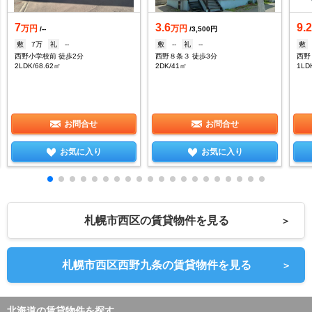
7
3.6
9.
万円
万円
/--
/3,500円
敷
7万
礼
--
敷
--
礼
--
敷
西野小学校前 徒歩2分
西野８条３ 徒歩3分
西野
2LDK/68.62㎡
2DK/41㎡
1LD
お問合せ
お問合せ
お気に入り
お気に入り
札幌市西区の賃貸物件を見る
＞
札幌市西区西野九条の賃貸物件を見る
＞
北海道の賃貸物件を探す