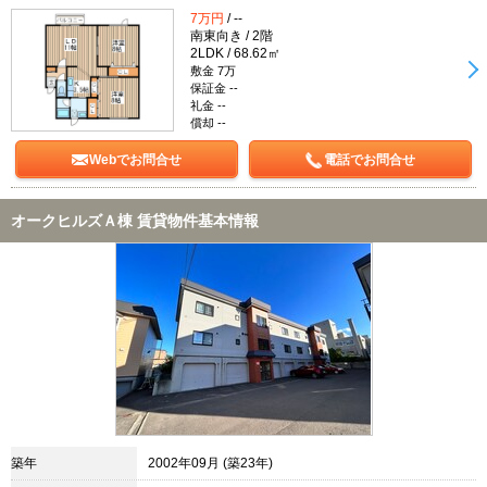
7万円
/ --
南東向き / 2階
2LDK / 68.62㎡
敷金 7万
保証金 --
礼金 --
償却 --
Webでお問合せ
電話でお問合せ
オークヒルズＡ棟 賃貸物件基本情報
築年
2002年09月 (築23年)