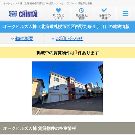
オークヒルズＡ棟（北海道札幌市西区）の賃貸マンション･アパート･部屋探し情報
お部屋を探す
気になる
最近見た
保存中の
リスト
物件
条件
沿線・駅から
オークヒルズＡ棟（北海道札幌市西区西野九条４丁目）の建物情報
住所から
物件概要
お問い合わせ
家賃相場から
1
掲載中の賃貸物件は
通勤通学時間から
件あります
物件特集から
不動産会社から
TOP
オークヒルズＡ棟 賃貸物件の空室情報