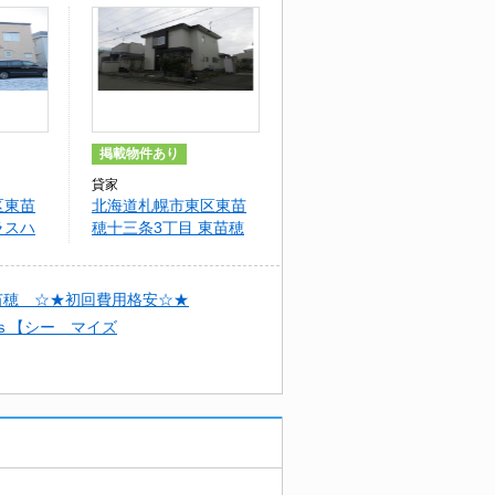
掲載物件あり
貸家
区東苗
北海道札幌市東区東苗
ラスハ
穂十三条3丁目 東苗穂
13-3戸建
苗穂 ☆★初回費用格安☆★
ｓ【シー マイズ