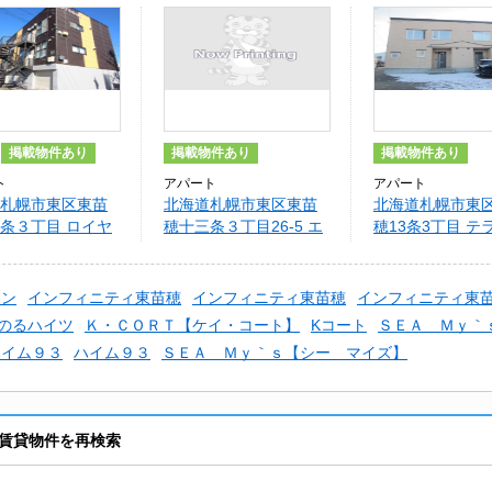
掲載物件あり
掲載物件あり
掲載物件あり
ト
アパート
アパート
札幌市東区東苗
北海道札幌市東区東苗
北海道札幌市東
条３丁目 ロイヤ
穂十三条３丁目26-5 エ
穂13条3丁目 テ
ション
クセレンス東苗穂
ウス
ョン
インフィニティ東苗穂
インフィニティ東苗穂
インフィニティ東
のるハイツ
Ｋ・ＣＯＲＴ【ケイ・コート】
Kコート
ＳＥＡ Ｍｙ｀
ハイム９３
ハイム９３
ＳＥＡ Ｍｙ｀ｓ【シー マイズ】
賃貸物件を再検索