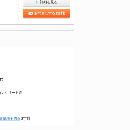
詳細を見る
お問合せする (無料)
年)
コンクリート造
東苗穂十四条
3丁目