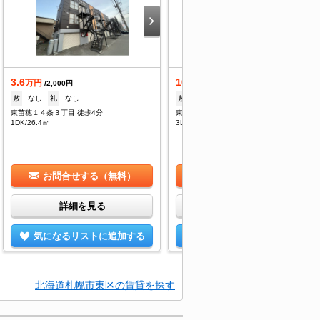
3.6
10
万円
万円
/2,000円
/--
敷
なし
礼
なし
敷
1ヶ月
礼
--
東苗穂１４条３丁目 徒歩4分
東苗穂１４条３丁目 徒歩3分
1DK/26.4㎡
3LDK/79.29㎡
お問合せする（無料）
お問合せする（無料）
詳細を見る
詳細を見る
気になるリストに追加する
気になるリストに追加する
北海道札幌市東区の賃貸を探す