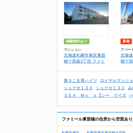
掲載物件あり
新着
マンション
アパー
北海道札幌市東区東苗
北海道
穂十四条3丁目 ファミ
穂十四
ール東苗穂
ルマン
第３こま草ハイツ
ロイヤルマンシ
シュクセ１３２
シュクセ１３２
み
ＳＥＡ Ｍｙ｀ｓ【シー マイズ
ファミール東苗穂の住所から空室あり
札幌市東区
札幌市東区東苗穂十四条