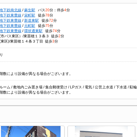
地下鉄南北線
/
麻生駅
バス
20
分：停歩
4
分
地下鉄東豊線
/
栄町駅
徒歩
78
分
地下鉄東豊線
/
新道東駅
徒歩
72
分
地下鉄東豊線
/
元町駅
徒歩
75
分
地下鉄東豊線
/
環状通東駅
徒歩
74
分
(市バス東区）/東苗穂１３条３ 徒歩
2
分
(東区)/東苗穂１４条３丁目 徒歩
3
分
り
階数により設備が異なる場合がございます。
ーム / 敷地内ごみ置き場 / 集合郵便受け / LPガス / 電気 / 公営上水道 / 下水道 / 駐
階数により設備が異なる場合がございます。