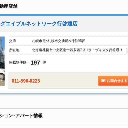
動産店舗
ングエイブルネットワーク行啓通店
交通
札幌市電<札幌市交通局>/行啓通駅
所在地
北海道札幌市中央区南十四条西7-3-1ラ・ヴィスタ行啓通り 1
197
掲載物件数：
件
011-596-8225
お問合せする
ション･アパート情報