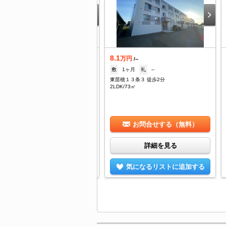
8.1
着
万円
/--
.6
敷
1ヶ月
礼
--
万円
/--
東苗穂１３条３ 徒歩2分
なし
礼
なし
2LDK/73㎡
苗穂８条３丁目 徒歩3分
DK/43.7㎡
お問合せする（無料）
お問合せする（無料）
詳細を見る
詳細を見る
気になるリストに追加する
気になるリストに追加する