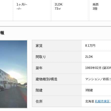
1ヶ月/--
2LDK
南西
--/--
73㎡
3階
情報
家賃
8.1万円
間取り
2LDK
築年
1993年02月 (築33
建物種別/構造
マンション／鉄筋
階建
3階建
住所
北海道
札幌市東区