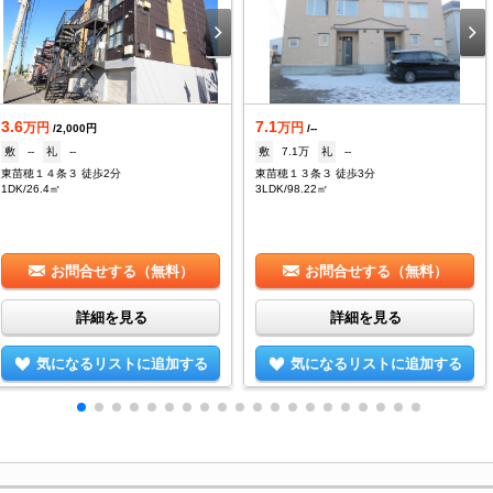
3.6
7.1
万円
万円
/2,000円
/--
敷
--
礼
--
敷
7.1万
礼
--
東苗穂１４条３ 徒歩2分
東苗穂１３条３ 徒歩3分
1DK/26.4㎡
3LDK/98.22㎡
お問合せする（無料）
お問合せする（無料）
詳細を見る
詳細を見る
気になるリストに追加する
気になるリストに追加する