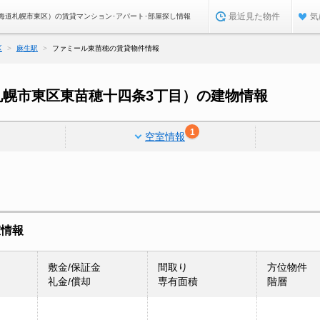
最近見た物件
気
海道札幌市東区）の賃貸マンション･アパート･部屋探し情報
区
麻生駅
ファミール東苗穂の賃貸物件情報
札幌市東区東苗穂十四条3丁目）の建物情報
1
空室情報
室情報
敷金/保証金
間取り
方位物件
礼金/償却
専有面積
階層