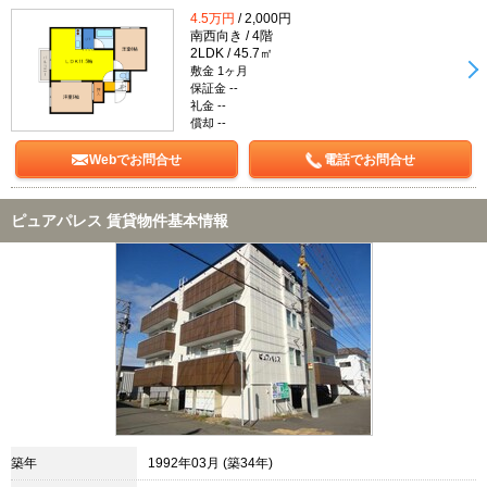
4.5万円
/ 2,000円
南西向き / 4階
2LDK / 45.7㎡
敷金 1ヶ月
保証金 --
礼金 --
償却 --
Webでお問合せ
電話でお問合せ
ピュアパレス 賃貸物件基本情報
築年
1992年03月 (築34年)