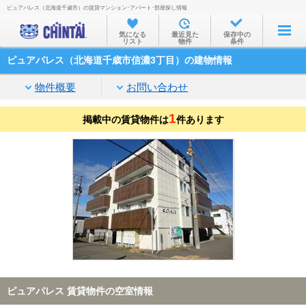
ピュアパレス（北海道千歳市）の賃貸マンション･アパート･部屋探し情報
お部屋を探す
気になる
最近見た
保存中の
リスト
物件
条件
沿線・駅から
ピュアパレス（北海道千歳市信濃3丁目）の建物情報
住所から
物件概要
お問い合わせ
家賃相場から
1
掲載中の賃貸物件は
通勤通学時間から
件あります
物件特集から
不動産会社から
TOP
ピュアパレス 賃貸物件の空室情報