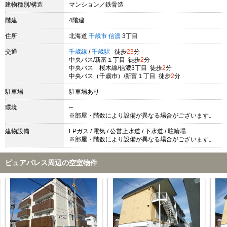
建物種別/構造
マンション／鉄骨造
階建
4階建
住所
北海道
千歳市
信濃
3丁目
交通
千歳線
/
千歳駅
徒歩
23
分
中央バス/新富１丁目 徒歩
2
分
中央バス 桜木線/信濃3丁目 徒歩
2
分
中央バス（千歳市）/新富１丁目 徒歩
2
分
駐車場
駐車場あり
環境
--
※部屋・階数により設備が異なる場合がございます。
建物設備
LPガス / 電気 / 公営上水道 / 下水道 / 駐輪場
※部屋・階数により設備が異なる場合がございます。
ピュアパレス周辺の空室物件