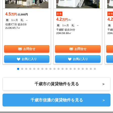
4.5
新着
新
万円
/2,000円
4.2
4.
万円
/--
敷
1ヶ月
礼
--
信濃3丁目 徒歩2分
敷
1ヶ月
礼
--
敷
2LDK/45.7㎡
千歳駅 徒歩24分
千歳
2DK/38.88㎡
2DK
お問合せ
お問合せ
お気に入り
お気に入り
千歳市の賃貸物件を見る
＞
千歳市信濃の賃貸物件を見る
＞