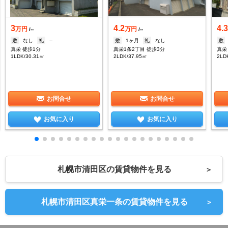
3
4.2
4.
万円
万円
/--
/--
敷
なし
礼
--
敷
1ヶ月
礼
なし
敷
真栄 徒歩1分
真栄1条2丁目 徒歩3分
真栄
1LDK/30.31㎡
2LDK/37.95㎡
2LD
お問合せ
お問合せ
お気に入り
お気に入り
札幌市清田区の賃貸物件を見る
＞
札幌市清田区真栄一条の賃貸物件を見る
＞