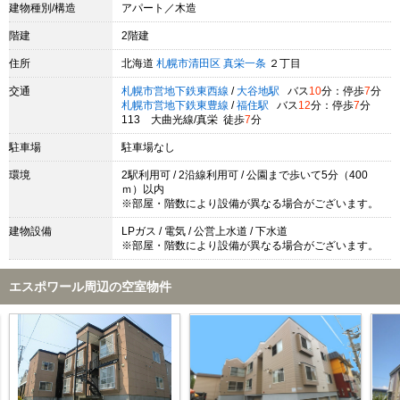
建物種別/構造
アパート／木造
階建
2階建
住所
北海道
札幌市清田区
真栄一条
２丁目
交通
札幌市営地下鉄東西線
/
大谷地駅
バス
10
分：停歩
7
分
札幌市営地下鉄東豊線
/
福住駅
バス
12
分：停歩
7
分
113 大曲光線/真栄 徒歩
7
分
駐車場
駐車場なし
環境
2駅利用可 / 2沿線利用可 / 公園まで歩いて5分（400
ｍ）以内
※部屋・階数により設備が異なる場合がございます。
建物設備
LPガス / 電気 / 公営上水道 / 下水道
※部屋・階数により設備が異なる場合がございます。
エスポワール周辺の空室物件