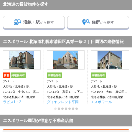
北海道の賃貸物件を探す
沿線・駅
住所
から探す
から探す
エスポワール 北海道札幌市清田区真栄一条２丁目周辺の建物情報
新着
掲載物件有
掲載物件有
掲載物件有
アパート
アパート
アパート
大谷地（北海道）駅
大谷地（北海道）駅
大谷地（北海道）駅
バス12分 中央バス 真栄下車：停歩1分
バス13分 真栄１－２下車：停歩3分
バス10分 大88 真栄団地線 真栄下車：停歩7分
北海道札幌市清田区真栄一条２丁目
北海道札幌市清田区真栄一条２丁目
北海道札幌市清田区真栄一条２丁目
ラピス1・2
ダイヤフレンド平岡
エスポワール
エスポワール周辺が得意な不動産店舗