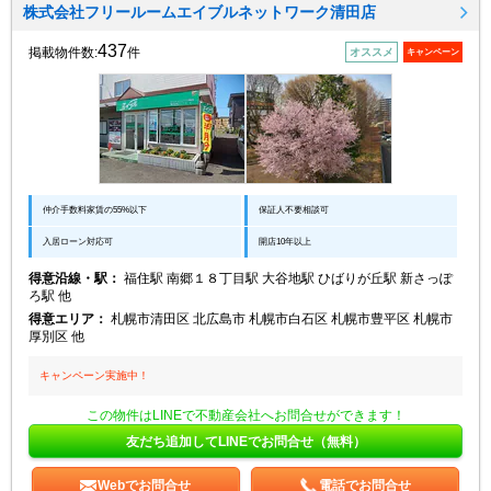
株式会社フリールームエイブルネットワーク清田店
437
掲載物件数:
件
オススメ
キャンペーン
仲介手数料家賃の55%以下
保証人不要相談可
入居ローン対応可
開店10年以上
得意沿線・駅：
福住駅 南郷１８丁目駅 大谷地駅 ひばりが丘駅 新さっぽ
ろ駅 他
得意エリア：
札幌市清田区 北広島市 札幌市白石区 札幌市豊平区 札幌市
厚別区 他
キャンペーン実施中！
この物件はLINEで不動産会社へお問合せができます！
友だち追加してLINEでお問合せ（無料）
Webでお問合せ
電話でお問合せ