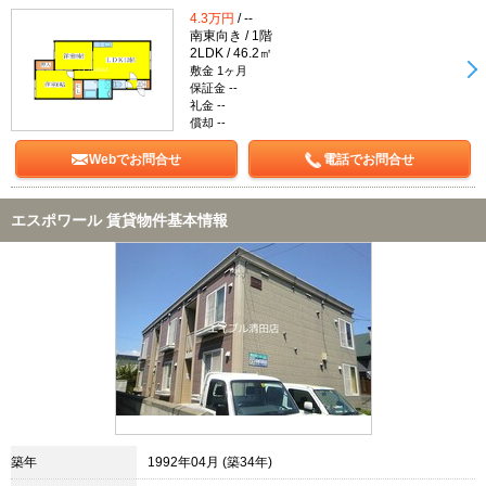
4.3万円
/ --
南東向き / 1階
2LDK / 46.2㎡
敷金 1ヶ月
保証金 --
礼金 --
償却 --
Webでお問合せ
電話でお問合せ
エスポワール 賃貸物件基本情報
築年
1992年04月 (築34年)