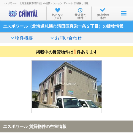
エスポワール（北海道札幌市清田区）の賃貸マンション･アパート･部屋探し情報
お部屋を探す
気になる
最近見た
保存中の
リスト
物件
条件
沿線・駅から
エスポワール（北海道札幌市清田区真栄一条２丁目）の建物情報
住所から
物件概要
お問い合わせ
家賃相場から
1
掲載中の賃貸物件は
通勤通学時間から
件あります
物件特集から
不動産会社から
TOP
エスポワール 賃貸物件の空室情報