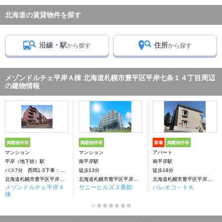
北海道の賃貸物件を探す
沿線・駅
住所
から探す
から探す
メゾンドルチェ平岸Ａ棟 北海道札幌市豊平区平岸七条１４丁目周辺
の建物情報
掲載物件有
掲載物件有
新着
掲載物件有
マンション
マンション
アパート
平岸（地下鉄）駅
南平岸駅
南平岸駅
バス7分 西岡1-3下車：停歩2分
徒歩13分
徒歩18分
北海道札幌市豊平区平岸七条１４丁目
北海道札幌市豊平区平岸６条１４丁目
北海道札幌市豊平区平岸七条１５丁目
メゾンドルチェ平岸Ａ
サニーヒルズ３番館
パレオコ－トＫ
棟