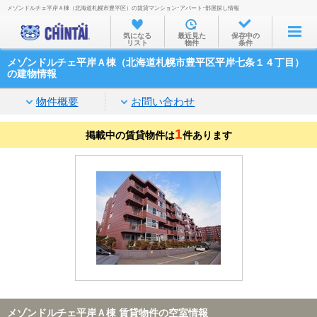
メゾンドルチェ平岸Ａ棟（北海道札幌市豊平区）の賃貸マンション･アパート･部屋探し情報
お部屋を探す
気になる
最近見た
保存中の
リスト
物件
条件
沿線・駅から
メゾンドルチェ平岸Ａ棟（北海道札幌市豊平区平岸七条１４丁目）
住所から
の建物情報
家賃相場から
物件概要
お問い合わせ
通勤通学時間から
1
掲載中の賃貸物件は
件あります
物件特集から
不動産会社から
TOP
メゾンドルチェ平岸Ａ棟 賃貸物件の空室情報