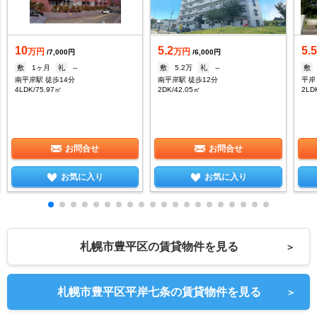
10
5.2
5.
万円
万円
/7,000円
/6,000円
敷
1ヶ月
礼
--
敷
5.2万
礼
--
敷
南平岸駅 徒歩14分
南平岸駅 徒歩12分
平岸
4LDK/75.97㎡
2DK/42.05㎡
2LD
お問合せ
お問合せ
お気に入り
お気に入り
札幌市豊平区の賃貸物件を見る
＞
札幌市豊平区平岸七条の賃貸物件を見る
＞