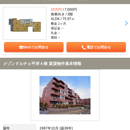
10万円
/ 7,000円
南東向き / 3階
4LDK / 75.97㎡
敷金 1ヶ月
保証金 --
礼金 --
償却 --
Webでお問合せ
電話でお問合せ
メゾンドルチェ平岸Ａ棟 賃貸物件基本情報
築年
1987年10月 (築38年)