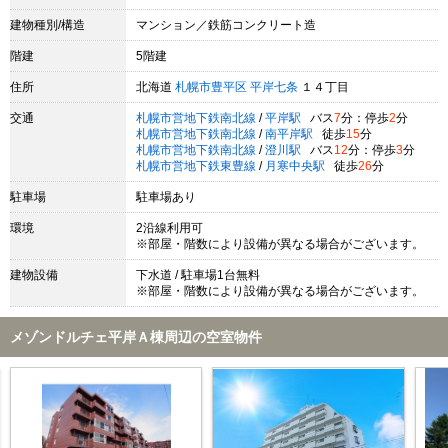
建物種別/構造
マンション／鉄筋コンクリート造
階建
5階建
住所
北海道
札幌市豊平区
平岸七条
１４丁目
交通
札幌市営地下鉄南北線
/
平岸駅
バス
7
分：停歩
2
分
札幌市営地下鉄南北線
/
南平岸駅
徒歩
15
分
札幌市営地下鉄南北線
/
澄川駅
バス
12
分：停歩
3
分
札幌市営地下鉄東豊線
/
月寒中央駅
徒歩
26
分
駐車場
駐車場あり
環境
2沿線利用可
※部屋・階数により設備が異なる場合がございます。
建物設備
下水道 / 駐車場1台無料
※部屋・階数により設備が異なる場合がございます。
メゾンドルチェ平岸Ａ棟周辺の空室物件