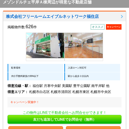
メゾンドルチェ平岸Ａ棟周辺が得意な不動産店舗
株式会社フリールームエイブルネットワーク福住店
626
掲載物件数:
件
オススメ
キャンペーン
駐車場有
入居ローン対応可
仲介手数料家賃の55%以下
駅から徒歩３分以内
得意沿線・駅：
福住駅 月寒中央駅 美園駅 豊平公園駅 南平岸駅 他
得意エリア：
札幌市白石区 札幌市清田区 札幌市東区 札幌市中央区
キャンペーン実施中！
この物件はLINEで不動産会社へお問合せができます！
友だち追加してLINEでお問合せ（無料）