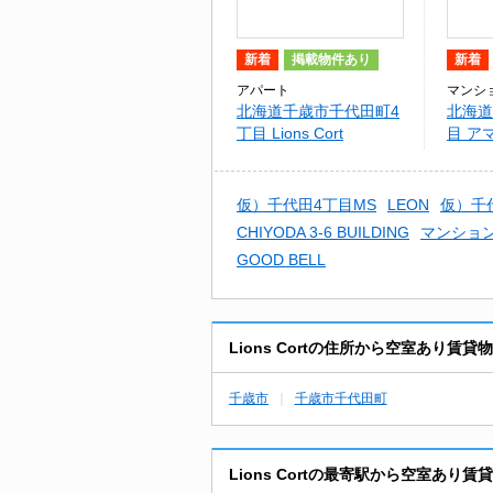
新着
掲載物件あり
新着
アパート
マンシ
北海道千歳市千代田町4
北海道
丁目 Lions Cort
目 ア
仮）千代田4丁目MS
LEON
仮）千
CHIYODA 3-6 BUILDING
マンショ
GOOD BELL
Lions Cortの住所から空室あり賃
千歳市
千歳市千代田町
Lions Cortの最寄駅から空室あり