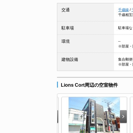
交通
千歳線
/
千歳相互
駐車場
駐車場な
環境
--
※部屋・
建物設備
集合郵便受
※部屋・
Lions Cort周辺の空室物件