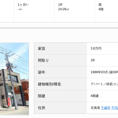
1ヶ月/--
1R
西
--/--
24.09㎡
4階
家賃
3.8万円
間取り
1R
築年
1988年03月 (築38
建物種別/構造
アパート／鉄筋コ
階建
4階建
住所
北海道
千歳市
千代