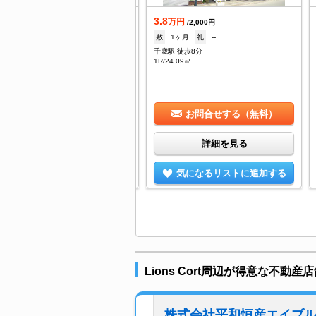
.8
3.8
万円
万円
/5,000円
/2,000円
1ヶ月
礼
--
敷
1ヶ月
礼
--
歳駅 徒歩12分
千歳駅 徒歩8分
DK/49.72㎡
1R/24.09㎡
お問合せする（無料）
お問合せする（無料）
詳細を見る
詳細を見る
気になるリストに追加する
気になるリストに追加する
Lions Cort周辺が得意な不動産
株式会社平和恒産エイブ