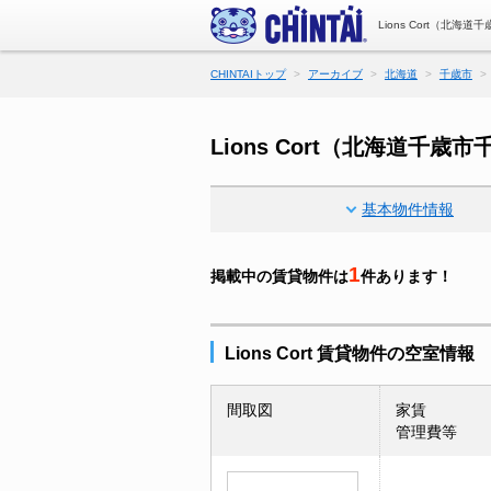
Lions Cort（北
CHINTAIトップ
アーカイブ
北海道
千歳市
Lions Cort（北海道千
基本物件情報
1
掲載中の賃貸物件は
件あります！
Lions Cort 賃貸物件の空室情報
間取図
家賃
管理費等