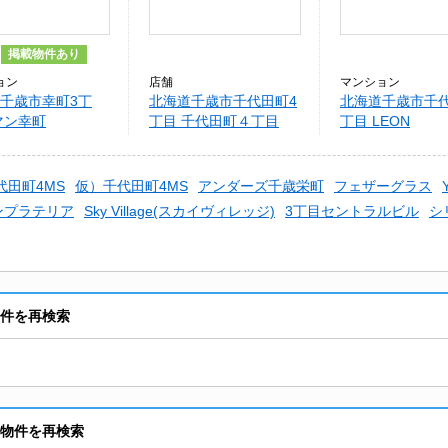
掲載物件あり
ョン
店舗
マンション
千歳市幸町3丁
北海道千歳市千代田町4
北海道千歳市千代
マン幸町
丁目 千代田町４丁目
丁目 LEON
24-1テナント
代田町4MS
仮）千代田町4MS
アンダーズ千歳栄町
フェザーグラス
ンプラテリア
Sky Village(スカイヴィレッジ)
3丁目セントラルビル
シ
貸物件を再検索
賃貸物件を再検索