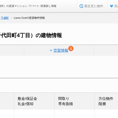
最近見た物件
気
海道千歳市）の賃貸マンション･アパート･部屋探し情報
千歳駅
Lions Cortの賃貸物件情報
歳市千代田町4丁目）の建物情報
1
空室情報
敷金/保証金
間取り
方位物件
礼金/償却
専有面積
階層