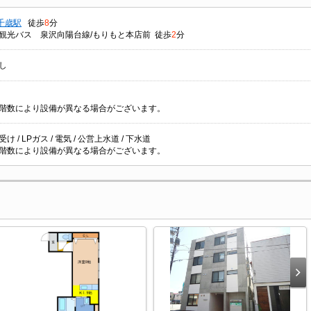
千歳駅
徒歩
8
分
観光バス 泉沢向陽台線/もりもと本店前 徒歩
2
分
し
階数により設備が異なる場合がございます。
け / LPガス / 電気 / 公営上水道 / 下水道
階数により設備が異なる場合がございます。