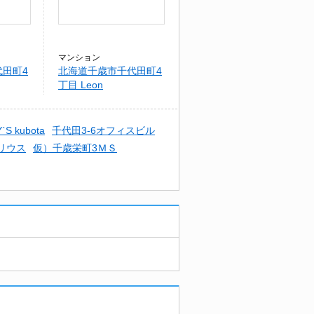
マンション
田町4
北海道千歳市千代田町4
丁目 Leon
Y`S kubota
千代田3-6オフィスビル
リウス
仮）千歳栄町3ＭＳ