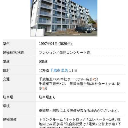
築年
1997年04月 (築29年)
建物種別/構造
マンション／鉄筋コンクリート造
階建
6階建
住所
北海道
千歳市
里美
1丁目
交通
千歳相互バス/本社ターミナル 徒歩
2
分
千歳相互観光バス 泉沢向陽台線/本社ターミナル 徒
歩
3
分
駐車場
駐車場あり
環境
--
※部屋・階数により設備が異なる場合がございます。
建物設備
トランクルーム / オートロック / エレベーター1基 / 敷
地内ごみ置き場 / 集合郵便受け / 電気 / 公営上水道 / 下