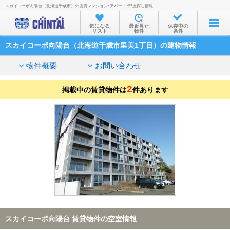
スカイコーポ向陽台（北海道千歳市）の賃貸マンション･アパート･部屋探し情報
お部屋を探す
気になる
最近見た
保存中の
リスト
物件
条件
沿線・駅から
スカイコーポ向陽台（北海道千歳市里美1丁目）の建物情報
住所から
物件概要
お問い合わせ
家賃相場から
2
掲載中の賃貸物件は
通勤通学時間から
件あります
物件特集から
不動産会社から
TOP
スカイコーポ向陽台 賃貸物件の空室情報