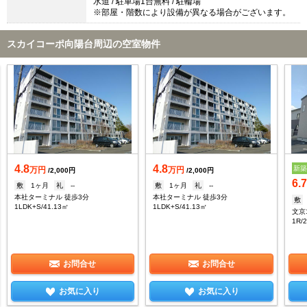
水道 / 駐車場1台無料 / 駐輪場
※部屋・階数により設備が異なる場合がございます。
スカイコーポ向陽台周辺の空室物件
4.8
4.8
新
万円
万円
/2,000円
/2,000円
6.
敷
1ヶ月
礼
--
敷
1ヶ月
礼
--
本社ターミナル 徒歩3分
本社ターミナル 徒歩3分
敷
1LDK+S/41.13㎡
1LDK+S/41.13㎡
文京
1R/
お問合せ
お問合せ
お気に入り
お気に入り