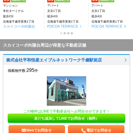
マンション
アパート
アパート
本社ターミナル
文京1丁目
文京1丁目
徒歩2分
徒歩4分
徒歩4分
北海道千歳市里美1丁目
北海道千歳市里美1丁目
北海道千歳市里美1丁目
スカイコーポ向陽台
POCOA TERRACE Ⅰ
POCOA TERRACE Ⅱ
スカイコーポ向陽台周辺が得意な不動産店舗
株式会社平和恒産エイブルネットワーク千歳駅前店
295
掲載物件数:
件
この物件はLINEで不動産会社へお問合せができます！
友だち追加してLINEでお問合せ（無料）
Webでお問合せ
電話でお問合せ