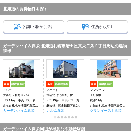
北海道の賃貸物件を探す
沿線・駅
住所
から探す
から探す
ガーデンハイム真栄 北海道札幌市清田区真栄二条２丁目周辺の建物
情報
新着
掲載物件有
新着
掲載物件有
新着
掲載物件有
アパート
アパート
マンション
大谷地（北海道）駅
大谷地（北海道）駅
上野幌駅
バス13分 中央バス 真栄1-2下車：停歩5分
バス25分 中央バス 真栄1-2下車：停歩5分
徒歩63分
北海道札幌市清田区真栄二条２丁目
北海道札幌市清田区真栄二条２丁目
北海道札幌市清田区真栄二条２丁目
ガーデンハイム真栄
カルム真栄
グランイースト真栄
ガーデンハイム真栄周辺が得意な不動産店舗