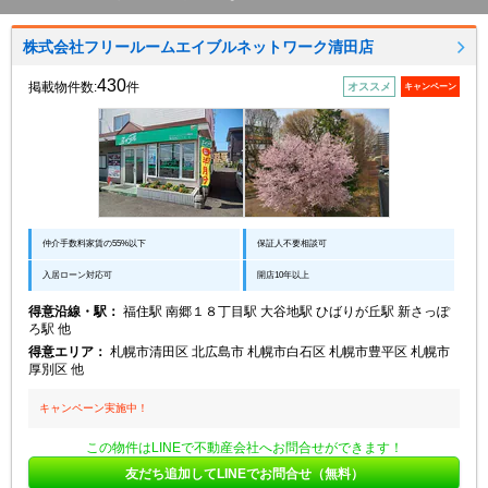
株式会社フリールームエイブルネットワーク清田店
430
掲載物件数:
件
オススメ
キャンペーン
仲介手数料家賃の55%以下
保証人不要相談可
入居ローン対応可
開店10年以上
得意沿線・駅：
福住駅 南郷１８丁目駅 大谷地駅 ひばりが丘駅 新さっぽ
ろ駅 他
得意エリア：
札幌市清田区 北広島市 札幌市白石区 札幌市豊平区 札幌市
厚別区 他
キャンペーン実施中！
この物件はLINEで不動産会社へお問合せができます！
友だち追加してLINEでお問合せ（無料）