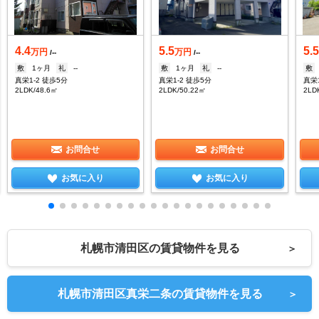
4.4
5.5
5.
万円
万円
/--
/--
敷
1ヶ月
礼
--
敷
1ヶ月
礼
--
敷
真栄1-2 徒歩5分
真栄1-2 徒歩5分
真栄
2LDK/48.6㎡
2LDK/50.22㎡
2LD
お問合せ
お問合せ
お気に入り
お気に入り
札幌市清田区の賃貸物件を見る
＞
札幌市清田区真栄二条の賃貸物件を見る
＞