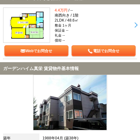
4.4万円
/ --
南西向き / 1階
2LDK / 48.6㎡
敷金 1ヶ月
保証金 --
礼金 --
償却 --
Webでお問合せ
電話でお問合せ
ガーデンハイム真栄 賃貸物件基本情報
築年
1988年04月 (築38年)