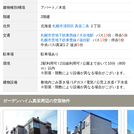
建物種別/構造
アパート／木造
階建
2階建
住所
北海道
札幌市清田区
真栄二条
２丁目
交通
札幌市営地下鉄東西線
/
大谷地駅
バス
13
分：停歩
5
分
札幌市営地下鉄東豊線
/
福住駅
バス
13
分：停歩
5
分
中央バス/真栄1-2 徒歩
5
分
駐車場
駐車場あり
環境
2駅利用可 / 2沿線利用可 / 公園まで歩いて10分（800
ｍ）以内
※部屋・階数により設備が異なる場合がございます。
建物設備
敷地内ごみ置き場 / LPガス / 電気 / 公営上水道 / 下水道
※部屋・階数により設備が異なる場合がございます。
ガーデンハイム真栄周辺の空室物件