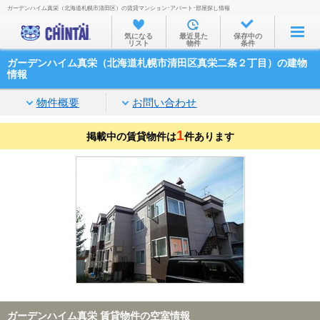
ガーデンハイム真栄（北海道札幌市清田区）の賃貸マンション･アパート･部屋探し情報
お部屋を探す
気になる
最近見た
保存中の
リスト
物件
条件
沿線・駅から
ガーデンハイム真栄（北海道札幌市清田区真栄二条２丁目）の建物
住所から
情報
家賃相場から
物件概要
お問い合わせ
通勤通学時間から
1
掲載中の賃貸物件は
件あります
物件特集から
不動産会社から
TOP
ガーデンハイム真栄 賃貸物件の空室情報