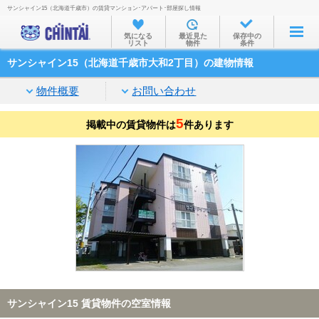
サンシャイン15（北海道千歳市）の賃貸マンション･アパート･部屋探し情報
お部屋を探す
気になる
最近見た
保存中の
リスト
物件
条件
沿線・駅から
サンシャイン15（北海道千歳市大和2丁目）の建物情報
住所から
物件概要
お問い合わせ
家賃相場から
5
掲載中の賃貸物件は
通勤通学時間から
件あります
物件特集から
不動産会社から
TOP
サンシャイン15 賃貸物件の空室情報