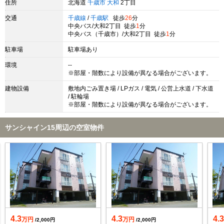
住所
北海道
千歳市
大和
2丁目
交通
千歳線
/
千歳駅
徒歩
26
分
中央バス/大和2丁目 徒歩
1
分
中央バス（千歳市）/大和2丁目 徒歩
1
分
駐車場
駐車場あり
環境
--
※部屋・階数により設備が異なる場合がございます。
建物設備
敷地内ごみ置き場 / LPガス / 電気 / 公営上水道 / 下水道
/ 駐輪場
※部屋・階数により設備が異なる場合がございます。
サンシャイン15周辺の空室物件
4.3
4.3
4.
万円
万円
/2,000円
/2,000円