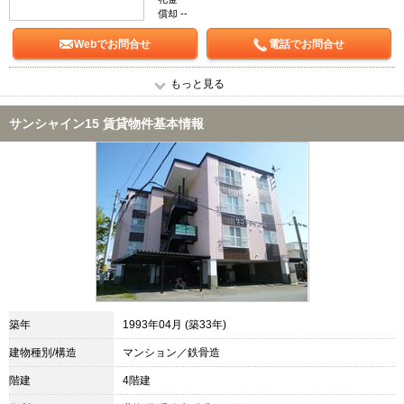
償却 --
Webでお問合せ
電話でお問合せ
もっと見る
サンシャイン15 賃貸物件基本情報
築年
1993年04月 (築33年)
建物種別/構造
マンション／鉄骨造
階建
4階建