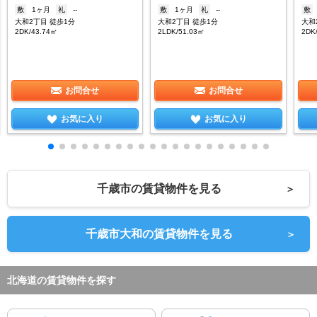
敷
1ヶ月
礼
--
敷
1ヶ月
礼
--
敷
大和2丁目 徒歩1分
大和2丁目 徒歩1分
大和
2DK/43.74㎡
2LDK/51.03㎡
2DK
お問合せ
お問合せ
お気に入り
お気に入り
千歳市の賃貸物件を見る
＞
千歳市大和の賃貸物件を見る
＞
北海道の賃貸物件を探す