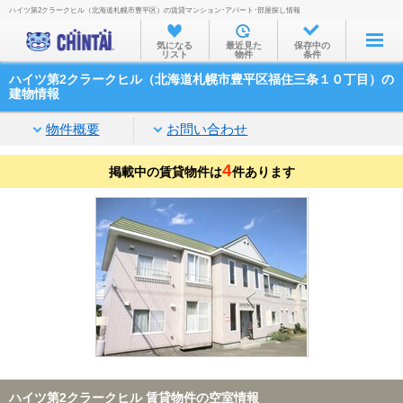
ハイツ第2クラークヒル（北海道札幌市豊平区）の賃貸マンション･アパート･部屋探し情報
お部屋を探す
気になる
最近見た
保存中の
リスト
物件
条件
沿線・駅から
ハイツ第2クラークヒル（北海道札幌市豊平区福住三条１０丁目）の
住所から
建物情報
家賃相場から
物件概要
お問い合わせ
通勤通学時間から
4
掲載中の賃貸物件は
件あります
物件特集から
不動産会社から
TOP
ハイツ第2クラークヒル 賃貸物件の空室情報