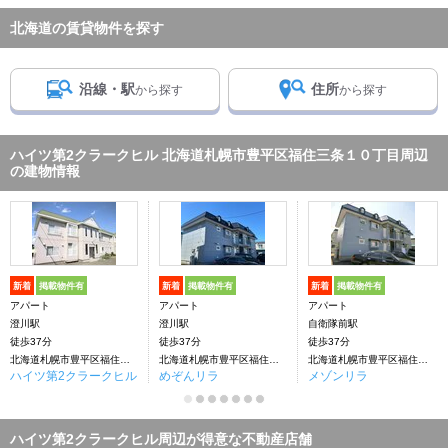
北海道の賃貸物件を探す
沿線・駅
住所
から探す
から探す
ハイツ第2クラークヒル 北海道札幌市豊平区福住三条１０丁目周辺
の建物情報
新着
掲載物件有
新着
掲載物件有
新着
掲載物件有
アパート
アパート
アパート
澄川駅
澄川駅
自衛隊前駅
徒歩37分
徒歩37分
徒歩37分
北海道札幌市豊平区福住三条１０丁目
北海道札幌市豊平区福住３条１０丁目
北海道札幌市豊平区福住三条１０丁目
ハイツ第2クラークヒル
めぞんリラ
メゾンリラ
ハイツ第2クラークヒル周辺が得意な不動産店舗