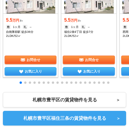
5.5
5.5
5.
万円
万円
/--
/--
敷
1ヶ月
礼
--
敷
1ヶ月
礼
--
敷
自衛隊前駅 徒歩36分
福住2条9丁目 徒歩7分
西岡
2LDK/52㎡
2LDK/52㎡
2LD
お問合せ
お問合せ
お気に入り
お気に入り
札幌市豊平区の賃貸物件を見る
＞
札幌市豊平区福住三条の賃貸物件を見る
＞