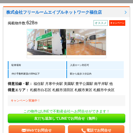
株式会社フリールームエイブルネットワーク福住店
628
掲載物件数:
件
オススメ
キャンペーン
駐車場有
入居ローン対応可
仲介手数料家賃の55%以下
駅から徒歩３分以内
得意沿線・駅：
福住駅 月寒中央駅 美園駅 豊平公園駅 南平岸駅 他
得意エリア：
札幌市白石区 札幌市清田区 札幌市東区 札幌市中央区
キャンペーン実施中！
この物件はLINEで不動産会社へお問合せができます！
友だち追加してLINEでお問合せ（無料）
Webでお問合せ
電話でお問合せ