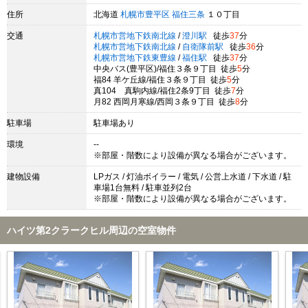
住所
北海道
札幌市豊平区
福住三条
１０丁目
交通
札幌市営地下鉄南北線
/
澄川駅
徒歩
37
分
札幌市営地下鉄南北線
/
自衛隊前駅
徒歩
36
分
札幌市営地下鉄東豊線
/
福住駅
徒歩
37
分
中央バス(豊平区)/福住３条９丁目 徒歩
5
分
福84 羊ケ丘線/福住３条９丁目 徒歩
5
分
真104 真駒内線/福住2条9丁目 徒歩
7
分
月82 西岡月寒線/西岡３条９丁目 徒歩
8
分
駐車場
駐車場あり
環境
--
※部屋・階数により設備が異なる場合がございます。
建物設備
LPガス / 灯油ボイラー / 電気 / 公営上水道 / 下水道 / 駐
車場1台無料 / 駐車並列2台
※部屋・階数により設備が異なる場合がございます。
ハイツ第2クラークヒル周辺の空室物件