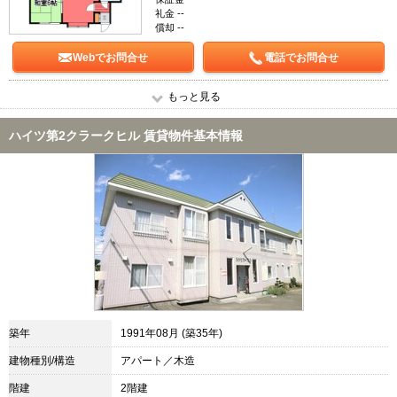
礼金 --
償却 --
Webでお問合せ
電話でお問合せ
もっと見る
ハイツ第2クラークヒル 賃貸物件基本情報
築年
1991年08月 (築35年)
建物種別/構造
アパート／木造
階建
2階建