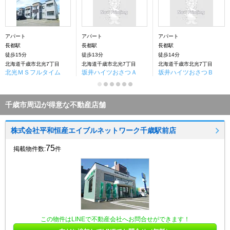
アパート
アパート
アパート
長都駅
長都駅
長都駅
徒歩15分
徒歩13分
徒歩14分
北海道千歳市北光7丁目
北海道千歳市北光7丁目
北海道千歳市北光7丁目
北光ＭＳフルタイム
坂井ハイツおさつＡ
坂井ハイツおさつＢ
千歳市周辺が得意な不動産店舗
株式会社平和恒産エイブルネットワーク千歳駅前店
75
掲載物件数:
件
この物件はLINEで不動産会社へお問合せができます！