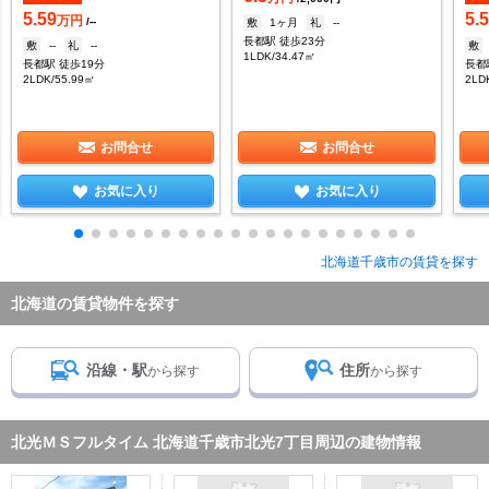
5.59
5.
万円
/--
敷
1ヶ月
礼
--
長都駅 徒歩23分
敷
--
礼
--
敷
1LDK/34.47㎡
長都駅 徒歩19分
長都
2LDK/55.99㎡
2LD
お問合せ
お問合せ
お気に入り
お気に入り
北海道千歳市の賃貸を探す
北海道の賃貸物件を探す
沿線・駅
住所
から探す
から探す
北光ＭＳフルタイム 北海道千歳市北光7丁目周辺の建物情報