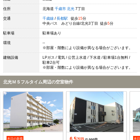
住所
北海道
千歳市
北光
7丁目
交通
千歳線
/
長都駅
徒歩
15
分
中央バス みどり台線/北光3丁目 徒歩
5
分
駐車場
駐車場あり
環境
--
※部屋・階数により設備が異なる場合がございます。
建物設備
LPガス / 電気 / 公営上水道 / 下水道 / 駐車場1台無料 /
駐車2台可
※部屋・階数により設備が異なる場合がございます。
北光ＭＳフルタイム周辺の空室物件
6.5
本日の新着
本
万円
/2,000円