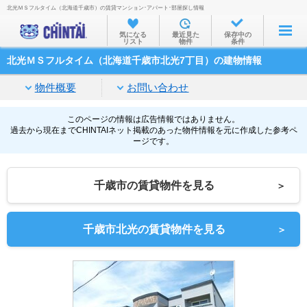
北光ＭＳフルタイム（北海道千歳市）の賃貸マンション･アパート･部屋探し情報
お部屋を探す
気になる
最近見た
保存中の
リスト
物件
条件
沿線・駅から
北光ＭＳフルタイム（北海道千歳市北光7丁目）の建物情報
住所から
物件概要
お問い合わせ
家賃相場から
通勤通学時間から
このページの情報は広告情報ではありません。
過去から現在までCHINTAIネット掲載のあった物件情報を元に作成した参考ペ
ージです。
物件特集から
不動産会社から
千歳市の賃貸物件を見る
＞
TOP
千歳市北光の賃貸物件を見る
＞