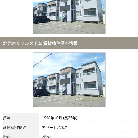
北光ＭＳフルタイム 賃貸物件基本情報
築年
1998年10月 (築27年)
建物種別/構造
アパート／木造
階建
2階建