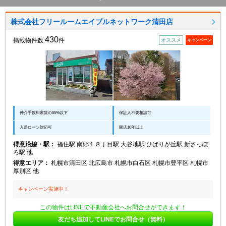
株式会社フリールームエイブルネットワーク清田店
430
掲載物件数:
件
オススメ
キャンペーン
仲介手数料家賃の55%以下
保証人不要相談可
入居ローン対応可
開店10年以上
得意沿線・駅：
福住駅 南郷１８丁目駅 大谷地駅 ひばりが丘駅 新さっぽ
ろ駅 他
得意エリア：
札幌市清田区 北広島市 札幌市白石区 札幌市豊平区 札幌市
厚別区 他
キャンペーン実施中！
この物件はLINEで不動産会社へお問合せができます！
友だち追加してLINEでお問合せ（無料）