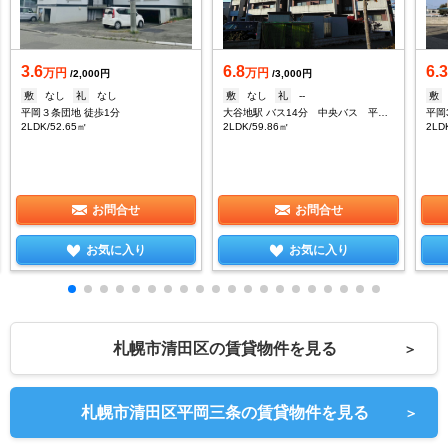
3.6
6.8
6.
万円
万円
/2,000円
/3,000円
敷
なし
礼
なし
敷
なし
礼
--
敷
平岡３条団地 徒歩1分
大谷地駅 バス14分 中央バス 平岡3条団地下車：停歩1分
平岡
2LDK/52.65㎡
2LDK/59.86㎡
2LD
お問合せ
お問合せ
お気に入り
お気に入り
札幌市清田区の賃貸物件を見る
＞
札幌市清田区平岡三条の賃貸物件を見る
＞