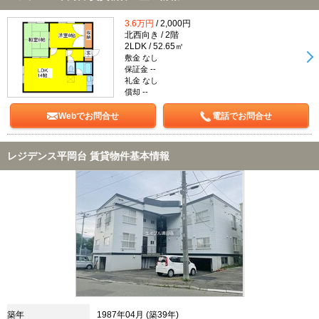
3.6万円
/ 2,000円
北西向き / 2階
2LDK / 52.65㎡
敷金 なし
保証金 --
礼金 なし
償却 --
Webでお問合せ
電話でお問合せ
レジデンス平岡台 賃貸物件基本情報
築年
1987年04月 (築39年)