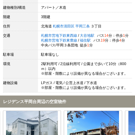
建物種別/構造
アパート／木造
階建
3階建
住所
北海道
札幌市清田区
平岡三条
３丁目
交通
札幌市営地下鉄東西線
/
大谷地駅
バス
14
分：停歩
1
分
札幌市営地下鉄東豊線
/
福住駅
バス
19
分：停歩
4
分
中央バス/平岡３条団地 徒歩
1
分
駐車場
駐車場なし
環境
2駅利用可 / 2沿線利用可 / 公園まで歩いて10分（800
ｍ）以内
※部屋・階数により設備が異なる場合がございます。
建物設備
LPガス / 電気 / 公営上水道 / 下水道
※部屋・階数により設備が異なる場合がございます。
レジデンス平岡台周辺の空室物件