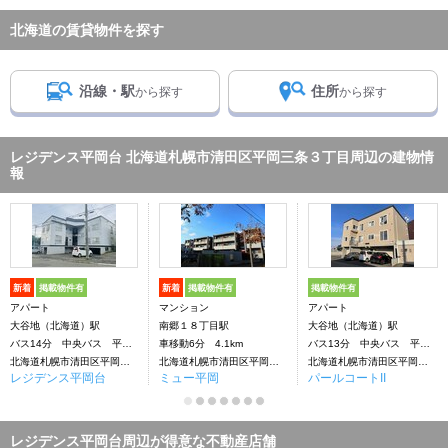
北海道の賃貸物件を探す
沿線・駅
住所
から探す
から探す
レジデンス平岡台 北海道札幌市清田区平岡三条３丁目周辺の建物情
報
新着
掲載物件有
新着
掲載物件有
掲載物件有
アパート
マンション
アパート
大谷地（北海道）駅
南郷１８丁目駅
大谷地（北海道）駅
バス14分 中央バス 平岡３条団地下車：停歩1分
車移動6分 4.1km
バス13分 中央バス 平岡3条団地下車：停歩1分
北海道札幌市清田区平岡三条３丁目
北海道札幌市清田区平岡三条２丁目
北海道札幌市清田区平岡三条２丁目
レジデンス平岡台
ミュー平岡
パールコートII
レジデンス平岡台周辺が得意な不動産店舗