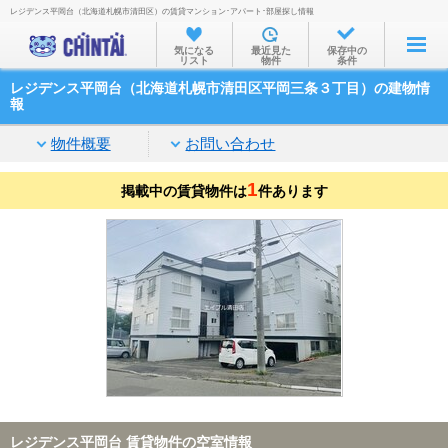
レジデンス平岡台（北海道札幌市清田区）の賃貸マンション･アパート･部屋探し情報
お部屋を探す
気になる
最近見た
保存中の
リスト
物件
条件
沿線・駅から
レジデンス平岡台（北海道札幌市清田区平岡三条３丁目）の建物情
住所から
報
家賃相場から
物件概要
お問い合わせ
通勤通学時間から
1
掲載中の賃貸物件は
件あります
物件特集から
不動産会社から
TOP
レジデンス平岡台 賃貸物件の空室情報