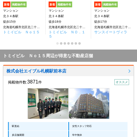
新着
掲載物件有
新着
掲載物件有
新着
掲載物件有
マンション
マンション
マンション
北３４条駅
北３４条駅
北３４条駅
徒歩15分
徒歩18分
徒歩17分
北海道札幌市北区北二十三条西４丁目
北海道札幌市北区北二十三条西4丁目
北海道札幌市北区北二十三条西5丁目
トミイビル Ｎｏ１５
トミイビル ＮＯ．１
サンスイートヴィラ
５
トミイビル Ｎｏ１５周辺が得意な不動産店舗
株式会社エイブル札幌駅前本店
3871
掲載物件数:
件
オススメ
駅直結
女性スタッフ対応
多店舗展開
年中無休