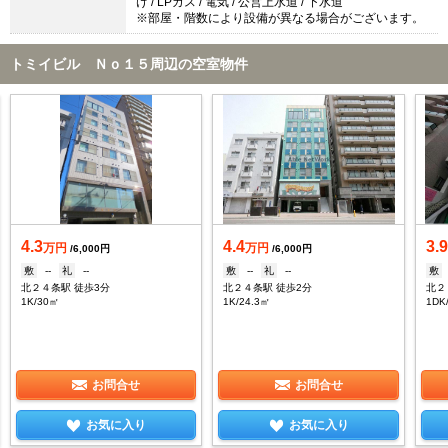
け / LPガス / 電気 / 公営上水道 / 下水道
※部屋・階数により設備が異なる場合がございます。
トミイビル Ｎｏ１５周辺の空室物件
4.3
4.4
3.
万円
万円
/6,000円
/6,000円
敷
--
礼
--
敷
--
礼
--
敷
北２４条駅 徒歩3分
北２４条駅 徒歩2分
北２
1K/30㎡
1K/24.3㎡
1DK
お問合せ
お問合せ
お気に入り
お気に入り