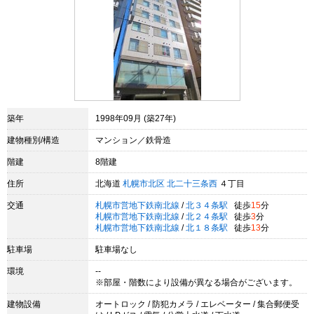
築年
1998年09月 (築27年)
建物種別/構造
マンション／鉄骨造
階建
8階建
住所
北海道
札幌市北区
北二十三条西
４丁目
交通
札幌市営地下鉄南北線
/
北３４条駅
徒歩
15
分
札幌市営地下鉄南北線
/
北２４条駅
徒歩
3
分
札幌市営地下鉄南北線
/
北１８条駅
徒歩
13
分
駐車場
駐車場なし
環境
--
※部屋・階数により設備が異なる場合がございます。
建物設備
オートロック / 防犯カメラ / エレベーター / 集合郵便受