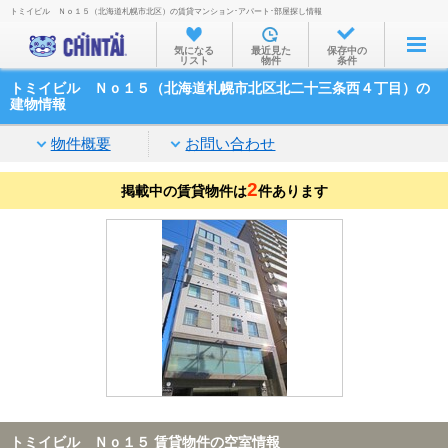
トミイビル Ｎｏ１５（北海道札幌市北区）の賃貸マンション･アパート･部屋探し情報
お部屋を探す
気になる
最近見た
保存中の
リスト
物件
条件
沿線・駅から
トミイビル Ｎｏ１５（北海道札幌市北区北二十三条西４丁目）の
住所から
建物情報
家賃相場から
物件概要
お問い合わせ
通勤通学時間から
2
掲載中の賃貸物件は
件あります
物件特集から
不動産会社から
TOP
トミイビル Ｎｏ１５ 賃貸物件の空室情報