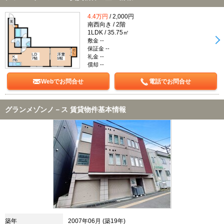
4.4万円
/ 2,000円
南西向き / 2階
1LDK / 35.75㎡
敷金 --
保証金 --
礼金 --
償却 --
Webでお問合せ
電話でお問合せ
グランメゾンノ－ス 賃貸物件基本情報
築年
2007年06月 (築19年)