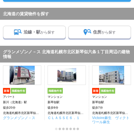
北海道の賃貸物件を探す
沿線・駅
住所
から探す
から探す
グランメゾンノ－ス 北海道札幌市北区新琴似六条１丁目周辺の建物
情報
新着
掲載物件有
掲載物件有
新着
掲載物件有
アパート
マンション
マンション
新川（北海道）駅
新琴似駅
新琴似駅
徒歩20分
徒歩9分
徒歩7分
北海道札幌市北区新琴似六条１丁目
北海道札幌市北区新琴似六条１丁目
北海道札幌市北区新琴似七条1丁目
グランメゾンノ－ス
ＣＬＡＳＳＥ６．１
Victoire麻生 ヴィクト
ワール麻生