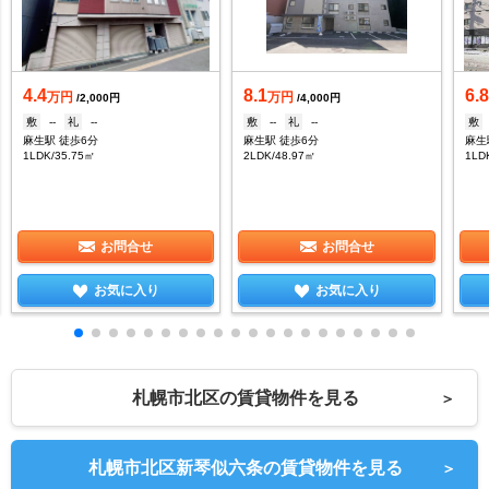
4.4
8.1
6.
万円
万円
/2,000円
/4,000円
敷
--
礼
--
敷
--
礼
--
敷
麻生駅 徒歩6分
麻生駅 徒歩6分
麻生
1LDK/35.75㎡
2LDK/48.97㎡
1LD
お問合せ
お問合せ
お気に入り
お気に入り
札幌市北区の賃貸物件を見る
＞
札幌市北区新琴似六条の賃貸物件を見る
＞