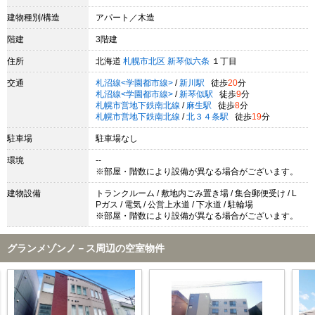
建物種別/構造
アパート／木造
階建
3階建
住所
北海道
札幌市北区
新琴似六条
１丁目
交通
札沼線<学園都市線>
/
新川駅
徒歩
20
分
札沼線<学園都市線>
/
新琴似駅
徒歩
9
分
札幌市営地下鉄南北線
/
麻生駅
徒歩
8
分
札幌市営地下鉄南北線
/
北３４条駅
徒歩
19
分
駐車場
駐車場なし
環境
--
※部屋・階数により設備が異なる場合がございます。
建物設備
トランクルーム / 敷地内ごみ置き場 / 集合郵便受け / L
Pガス / 電気 / 公営上水道 / 下水道 / 駐輪場
※部屋・階数により設備が異なる場合がございます。
グランメゾンノ－ス周辺の空室物件