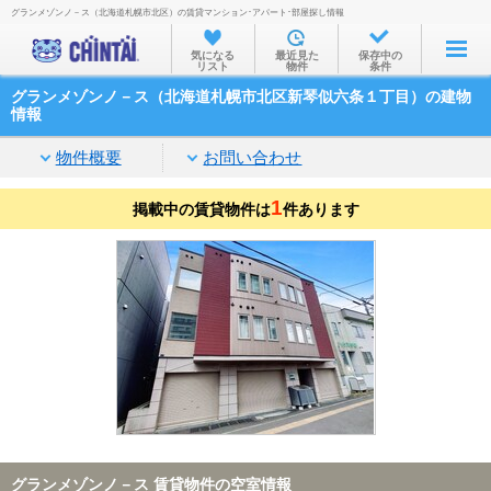
グランメゾンノ－ス（北海道札幌市北区）の賃貸マンション･アパート･部屋探し情報
お部屋を探す
気になる
最近見た
保存中の
リスト
物件
条件
沿線・駅から
グランメゾンノ－ス（北海道札幌市北区新琴似六条１丁目）の建物
住所から
情報
家賃相場から
物件概要
お問い合わせ
通勤通学時間から
1
掲載中の賃貸物件は
件あります
物件特集から
不動産会社から
TOP
グランメゾンノ－ス 賃貸物件の空室情報