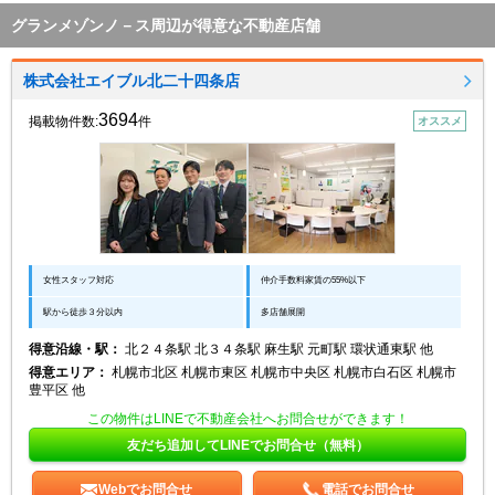
グランメゾンノ－ス周辺が得意な不動産店舗
株式会社エイブル北二十四条店
3694
掲載物件数:
件
オススメ
女性スタッフ対応
仲介手数料家賃の55%以下
駅から徒歩３分以内
多店舗展開
得意沿線・駅：
北２４条駅 北３４条駅 麻生駅 元町駅 環状通東駅 他
得意エリア：
札幌市北区 札幌市東区 札幌市中央区 札幌市白石区 札幌市
豊平区 他
この物件はLINEで不動産会社へお問合せができます！
友だち追加してLINEでお問合せ（無料）
Webでお問合せ
電話でお問合せ