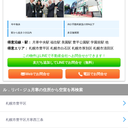
年中無休
仲介手数料家賃の55%以下
駅から徒歩３分以内
多店舗展開
得意沿線・駅：
月寒中央駅 福住駅 美園駅 豊平公園駅 学園前駅 他
得意エリア：
札幌市豊平区 札幌市白石区 札幌市厚別区 札幌市清田区
この物件はLINEで不動産会社へお問合せができます！
友だち追加してLINEでお問合せ（無料）
Webでお問合せ
電話でお問合せ
ル．リバ－ジュ月寒の住所から空室を再検索
札幌市豊平区
札幌市豊平区月寒西三条