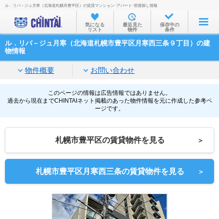
ル．リバ－ジュ月寒（北海道札幌市豊平区）の賃貸マンション･アパート･部屋探し情報
お部屋を探す
気になる
最近見た
保存中の
リスト
物件
条件
沿線・駅から
ル．リバ－ジュ月寒（北海道札幌市豊平区月寒西三条９丁目）の建
住所から
物情報
家賃相場から
物件概要
お問い合わせ
通勤通学時間から
このページの情報は広告情報ではありません。
過去から現在までCHINTAIネット掲載のあった物件情報を元に作成した参考ペ
物件特集から
ージです。
不動産会社から
札幌市豊平区の賃貸物件を見る
＞
TOP
札幌市豊平区月寒西三条の賃貸物件を見る
＞