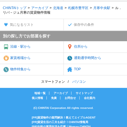
CHINTAIトップ
アーカイブ
北海道
札幌市豊平区
月寒中央駅
ル．
リバ－ジュ月寒の賃貸物件情報
気になるリスト
保存中の条件
別の探し方でお部屋を探す
沿線・駅から
住所から
家賃相場から
通勤通学時間から
物件特集から
TOP
スマートフォン
パソコン
地域一覧
アーカイブ
サイトマップ
個人情報
免責
お問合せ
会社案内
(C) CHINTAI Corporation All rights reserved.
[PR]賃貸物件の疑問解決！教えてエイブルAGENT
[PR]賃貸生活の工夫を紹介！CHINTAI情報局
[PR]女性の賃貸生活を応援！Woman.CHINTAI