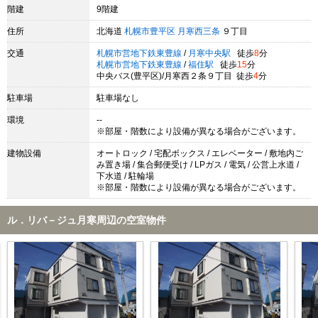
階建
9階建
住所
北海道
札幌市豊平区
月寒西三条
９丁目
交通
札幌市営地下鉄東豊線
/
月寒中央駅
徒歩
8
分
札幌市営地下鉄東豊線
/
福住駅
徒歩
15
分
中央バス(豊平区)/月寒西２条９丁目 徒歩
4
分
駐車場
駐車場なし
環境
--
※部屋・階数により設備が異なる場合がございます。
建物設備
オートロック / 宅配ボックス / エレベーター / 敷地内ご
み置き場 / 集合郵便受け / LPガス / 電気 / 公営上水道 /
下水道 / 駐輪場
※部屋・階数により設備が異なる場合がございます。
ル．リバ－ジュ月寒周辺の空室物件