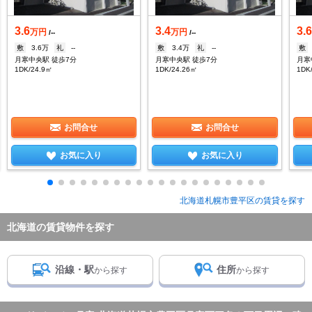
3.6
3.4
3.
万円
万円
/--
/--
敷
3.6万
礼
--
敷
3.4万
礼
--
敷
月寒中央駅 徒歩7分
月寒中央駅 徒歩7分
月寒
1DK/24.9㎡
1DK/24.26㎡
1DK
お問合せ
お問合せ
お気に入り
お気に入り
北海道札幌市豊平区の賃貸を探す
北海道の賃貸物件を探す
沿線・駅
住所
から探す
から探す