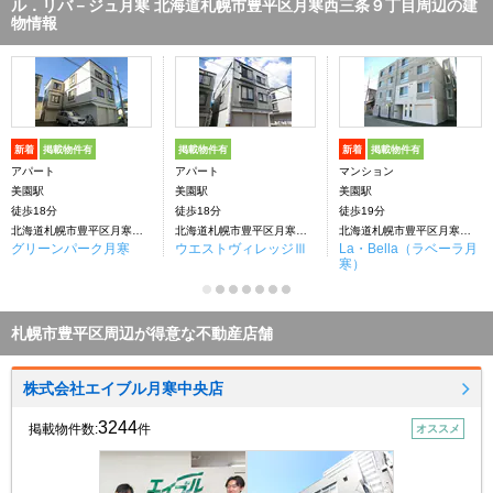
ル．リバ－ジュ月寒 北海道札幌市豊平区月寒西三条９丁目周辺の建
物情報
新着
掲載物件有
掲載物件有
新着
掲載物件有
アパート
アパート
マンション
美園駅
美園駅
美園駅
徒歩18分
徒歩18分
徒歩19分
北海道札幌市豊平区月寒西二条８丁目
北海道札幌市豊平区月寒西二条８丁目
北海道札幌市豊平区月寒西一条９丁目
グリーンパーク月寒
ウエストヴィレッジⅢ
La・Bella（ラベーラ月
寒）
札幌市豊平区周辺が得意な不動産店舗
株式会社エイブル月寒中央店
3244
掲載物件数:
件
オススメ