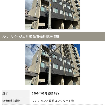
ル．リバ－ジュ月寒 賃貸物件基本情報
築年
1997年03月 (築29年)
建物種別/構造
マンション／鉄筋コンクリート造