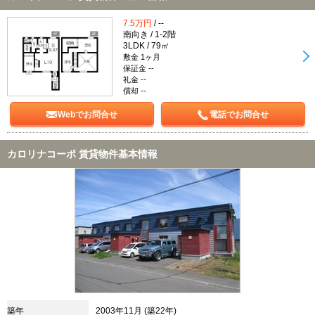
7.5万円
/ --
南向き / 1-2階
3LDK / 79㎡
敷金 1ヶ月
保証金 --
礼金 --
償却 --
Webでお問合せ
電話でお問合せ
カロリナコーポ 賃貸物件基本情報
築年
2003年11月 (築22年)