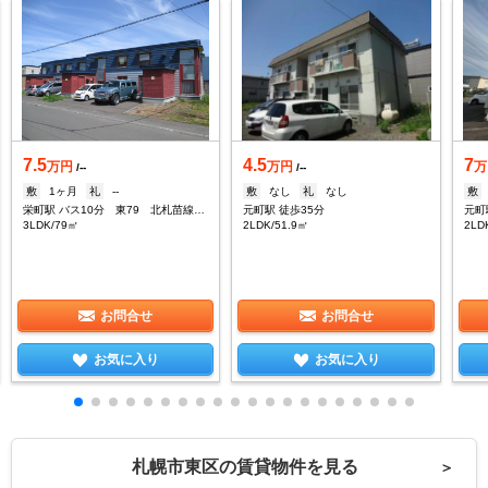
7.5
4.5
7
万円
万円
万
/--
/--
敷
1ヶ月
礼
--
敷
なし
礼
なし
敷
栄町駅 バス10分 東79 北札苗線 北37条東28丁目下車：停歩2分
元町駅 徒歩35分
元町
3LDK/79㎡
2LDK/51.9㎡
2LD
お問合せ
お問合せ
お気に入り
お気に入り
札幌市東区の賃貸物件を見る
＞