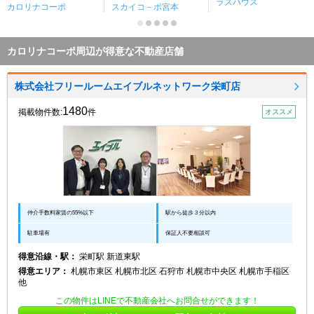
ラスハウス
カロリナコーポ
スカイコ－ポ宮本
カロリナコーポ周辺が得意な不動産店舗
株式会社フリールームエイブルネットワーク栄町店
1480
掲載物件数:
件
オススメ
仲介手数料家賃の55%以下
駅から徒歩３分以内
駐車場有
保証人不要相談可
得意沿線・駅：
栄町駅 新道東駅
得意エリア：
札幌市東区 札幌市北区 石狩市 札幌市中央区 札幌市手稲区
他
この物件はLINEで不動産会社へお問合せができます！