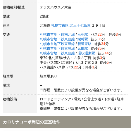
建物種別/構造
テラスハウス／木造
階建
2階建
住所
北海道
札幌市東区
北三十七条東
２９丁目
交通
札幌市営地下鉄南北線
/
麻生駅
バス
22
分：停歩
3
分
札幌市営地下鉄東豊線
/
栄町駅
徒歩
36
分
札幌市営地下鉄東豊線
/
新道東駅
徒歩
34
分
札幌市営地下鉄東豊線
/
元町駅
徒歩
35
分
札幌市営地下鉄東豊線
/
環状通東駅
徒歩
44
分
東79 北札苗線/伏古１３条３丁目 徒歩
3
分
中央バス(市バス東区）/北３７東２８ 徒歩
5
分
バス路線/バス停 バス
22
分：停歩
3
分
駐車場
駐車場あり
環境
--
※部屋・階数により設備が異なる場合がございます。
建物設備
ロードヒーティング / 電気 / 公営上水道 / 下水道 / 駐車
場1台無料
※部屋・階数により設備が異なる場合がございます。
カロリナコーポ周辺の空室物件