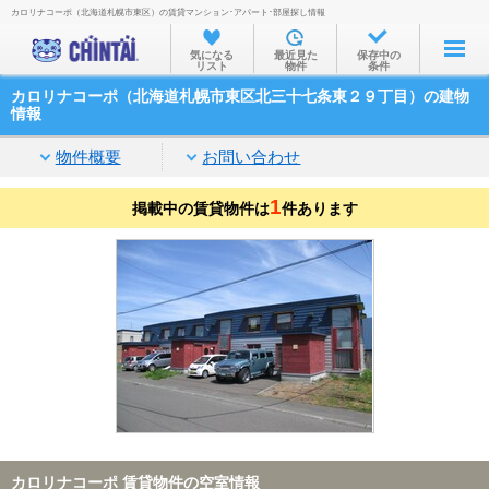
カロリナコーポ（北海道札幌市東区）の賃貸マンション･アパート･部屋探し情報
お部屋を探す
気になる
最近見た
保存中の
リスト
物件
条件
沿線・駅から
カロリナコーポ（北海道札幌市東区北三十七条東２９丁目）の建物
住所から
情報
家賃相場から
物件概要
お問い合わせ
通勤通学時間から
1
掲載中の賃貸物件は
件あります
物件特集から
不動産会社から
TOP
カロリナコーポ 賃貸物件の空室情報