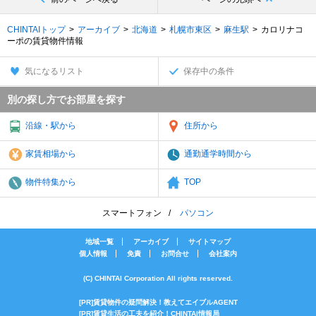
CHINTAIトップ
アーカイブ
北海道
札幌市東区
麻生駅
カロリナコ
ーポの賃貸物件情報
気になるリスト
保存中の条件
別の探し方でお部屋を探す
沿線・駅から
住所から
家賃相場から
通勤通学時間から
物件特集から
TOP
スマートフォン
パソコン
地域一覧
アーカイブ
サイトマップ
個人情報
免責
お問合せ
会社案内
(C) CHINTAI Corporation All rights reserved.
[PR]賃貸物件の疑問解決！教えてエイブルAGENT
[PR]賃貸生活の工夫を紹介！CHINTAI情報局