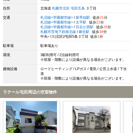
住所
北海道
札幌市北区
屯田五条
３丁目
交通
札沼線<学園都市線>
/
新琴似駅
徒歩
31
分
札沼線<学園都市線>
/
太平駅
徒歩
22
分
札沼線<学園都市線>
/
百合が原駅
徒歩
28
分
札幌市営地下鉄南北線
/
麻生駅
徒歩
38
分
中央バス(北区)/屯田5条３丁目 徒歩
1
分
駐車場
駐車場あり
環境
3駅利用可 / 2沿線利用可
※部屋・階数により設備が異なる場合がございます。
建物設備
ロードヒーティング / LPガス / 電気 / 公営上水道 / 下水
道
※部屋・階数により設備が異なる場合がございます。
ラテール屯田周辺の空室物件