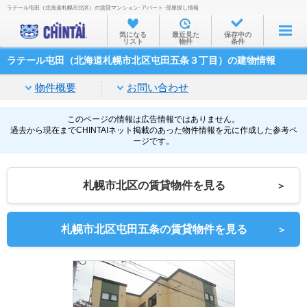
ラテール屯田（北海道札幌市北区）の賃貸マンション･アパート･部屋探し情報
お部屋を探す
気になる
最近見た
保存中の
リスト
物件
条件
沿線・駅から
ラテール屯田（北海道札幌市北区屯田五条３丁目）の建物情報
住所から
物件概要
お問い合わせ
家賃相場から
通勤通学時間から
このページの情報は広告情報ではありません。
過去から現在までCHINTAIネット掲載のあった物件情報を元に作成した参考ペ
ージです。
物件特集から
不動産会社から
札幌市北区の賃貸物件を見る
＞
TOP
札幌市北区屯田五条の賃貸物件を見る
＞