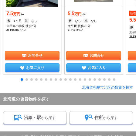
7.5
5.5
新
万円
万円
/--
/--
5.
敷
1ヶ月
礼
なし
敷
なし
礼
なし
屯田南小学校 徒歩5分
太平駅 徒歩20分
敷
4LDK/86.66㎡
2LDK/45㎡
太平
2LD
お問合せ
お問合せ
お気に入り
お気に入り
北海道札幌市北区の賃貸を探す
北海道の賃貸物件を探す
沿線・駅
住所
から探す
から探す