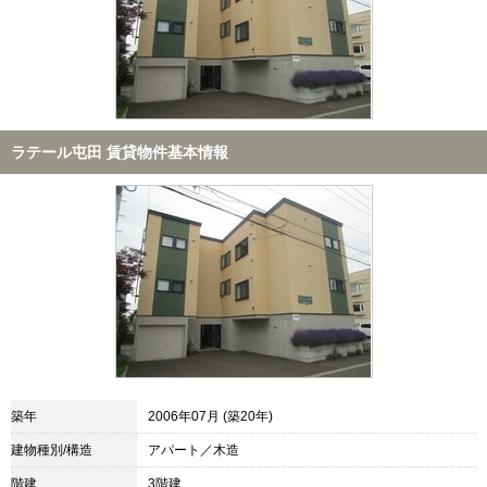
ラテール屯田 賃貸物件基本情報
築年
2006年07月 (築20年)
建物種別/構造
アパート／木造
階建
3階建