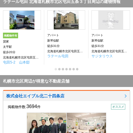
ラテール屯田 北海道札幌市北区屯田五条３丁目周辺の建物情報
アパート
アパート
掲載物件有
新琴似駅
新琴似駅
貸家
徒歩31分
徒歩31分
太平駅
北海道札幌市北区屯田五条３丁目
北海道札幌市北区屯田五条３丁目
徒歩20分
ラテール屯田
サジタリウス
北海道札幌市北区屯田五条２丁目
屯田5-2 山本邸
札幌市北区周辺が得意な不動産店舗
株式会社エイブル北二十四条店
3694
掲載物件数:
件
オススメ