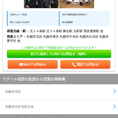
女性スタッフ対応
仲介手数料家賃の55%以下
駅から徒歩３分以内
多店舗展開
得意沿線・駅：
北２４条駅 北３４条駅 麻生駅 元町駅 環状通東駅 他
得意エリア：
札幌市北区 札幌市東区 札幌市中央区 札幌市白石区 札幌市
豊平区 他
この物件はLINEで不動産会社へお問合せができます！
友だち追加してLINEでお問合せ（無料）
Webでお問合せ
電話でお問合せ
ラテール屯田の住所から空室を再検索
札幌市北区
札幌市北区屯田五条