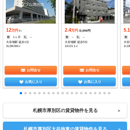
12
2.4
5.
万円
万円
/--
/3,000円
敷
1ヶ月
礼
--
敷
--
礼
--
敷
大谷地駅 徒歩1分
大谷地駅 徒歩5分
大谷
3LDK/68㎡
1K/23.1㎡
1LD
お問合せ
お問合せ
お気に入り
お気に入り
札幌市厚別区の賃貸物件を見る
＞
札幌市厚別区大谷地東の賃貸物件を見る
＞