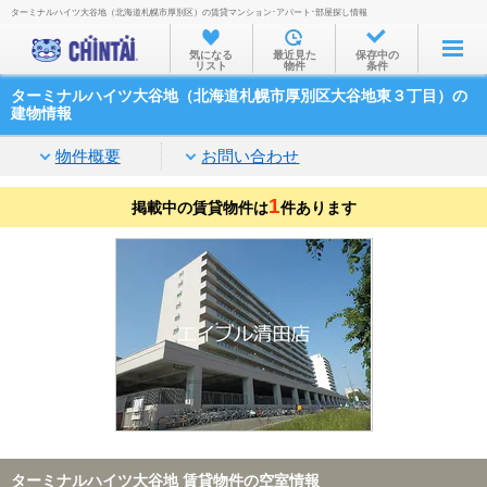
ターミナルハイツ大谷地（北海道札幌市厚別区）の賃貸マンション･アパート･部屋探し情報
お部屋を探す
気になる
最近見た
保存中の
リスト
物件
条件
沿線・駅から
ターミナルハイツ大谷地（北海道札幌市厚別区大谷地東３丁目）の
住所から
建物情報
家賃相場から
物件概要
お問い合わせ
通勤通学時間から
1
掲載中の賃貸物件は
件あります
物件特集から
不動産会社から
TOP
ターミナルハイツ大谷地 賃貸物件の空室情報