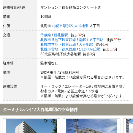
建物種別/構造
マンション／鉄骨鉄筋コンクリート造
階建
10階建
住所
北海道
札幌市厚別区
大谷地東
３丁目
交通
千歳線
/
新札幌駅
徒歩
32
分
札幌市営地下鉄東西線
/
南郷１８丁目駅
徒歩
20
分
札幌市営地下鉄東西線
/
大谷地駅
徒歩
1
分
札幌市営地下鉄東西線
/
ひばりが丘駅
徒歩
17
分
33北広島/地下鉄大谷地駅 徒歩
3
分
駐車場
駐車場なし
環境
3駅利用可 / 2沿線利用可
※部屋・階数により設備が異なる場合がございます。
建物設備
オートロック / エレベーター1基 / 敷地内ごみ置き場 /
都市ガス / 電気 / 公営上水道 / 下水道
※部屋・階数により設備が異なる場合がございます。
ターミナルハイツ大谷地周辺の空室物件