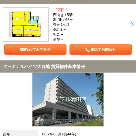
12万円
/ --
西向き / 5階
3LDK / 68㎡
敷金 1ヶ月
保証金 --
礼金 --
償却 --
Webでお問合せ
電話でお問合せ
ターミナルハイツ大谷地 賃貸物件基本情報
築年
1982年08月 (築44年)