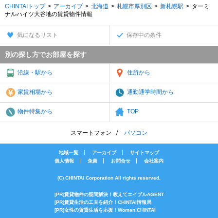
CHINTAIトップ
アーカイブ
北海道
札幌市厚別区
新札幌駅
ターミ
ナルハイツ大谷地の賃貸物件情報
気になるリスト
保存中の条件
別の探し方でお部屋を探す
沿線・駅から
住所から
家賃相場から
通勤通学時間から
物件特集から
TOP
スマートフォン
パソコン
地域一覧
アーカイブ
サイトマップ
個人情報
免責
お問合せ
会社案内
(C) CHINTAI Corporation All rights reserved.
[PR]賃貸物件の疑問解決！教えてエイブルAGENT
[PR]賃貸生活の工夫を紹介！CHINTAI情報局
[PR]女性の賃貸生活を応援！Woman.CHINTAI