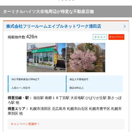
ターミナルハイツ大谷地周辺が得意な不動産店舗
株式会社フリールームエイブルネットワーク清田店
426
掲載物件数:
件
オススメ
キャンペーン
仲介手数料家賃の55%以下
保証人不要相談可
入居ローン対応可
開店10年以上
得意沿線・駅：
福住駅 南郷１８丁目駅 大谷地駅 ひばりが丘駅 新さっぽ
ろ駅 他
得意エリア：
札幌市清田区 北広島市 札幌市白石区 札幌市豊平区 札幌市
厚別区 他
キャンペーン実施中！