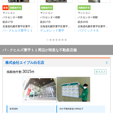
新着
掲載物件有
掲載物件有
掲載物件有
マンション
マンション
マンション
バスセンター前駅
バスセンター前駅
バスセンター前駅
徒歩17分
徒歩17分
徒歩16分
北海道札幌市豊平区豊平一条１丁目
北海道札幌市豊平区豊平一条１丁目
北海道札幌市豊平区豊平一条１丁目
パ－クヒルズ豊平１１
デュオレッド豊平
パブリック４８
パ－クヒルズ豊平１１周辺が得意な不動産店舗
株式会社エイブル白石店
3015
掲載物件数:
件
オススメ
駐車場有
仲介手数料家賃の55%以下