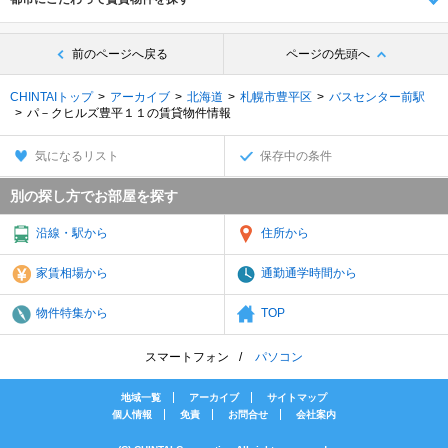
前のページへ戻る
ページの先頭へ
CHINTAIトップ
アーカイブ
北海道
札幌市豊平区
バスセンター前駅
パ－クヒルズ豊平１１の賃貸物件情報
気になるリスト
保存中の条件
別の探し方でお部屋を探す
沿線・駅から
住所から
家賃相場から
通勤通学時間から
物件特集から
TOP
スマートフォン
パソコン
地域一覧
アーカイブ
サイトマップ
個人情報
免責
お問合せ
会社案内