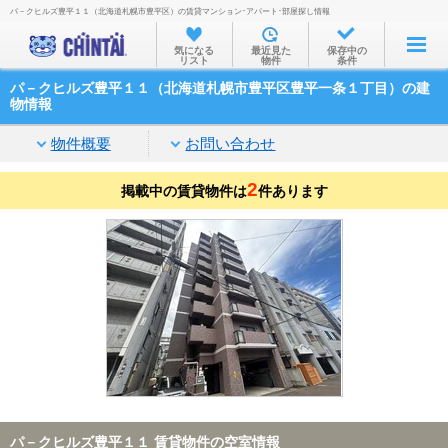
パ－クヒルズ豊平１１（北海道札幌市豊平区）の賃貸マンション･アパート･部屋探し情報
お部屋を探す
気になる
最近見た
保存中の
リスト
物件
条件
沿線・駅から
パ－クヒルズ豊平１１（北海道札幌市豊平区豊平一条１丁目）の建
住所から
物情報
家賃相場から
物件概要
お問い合わせ
通勤通学時間から
2
掲載中の賃貸物件は
件あります
物件特集から
不動産会社から
TOP
パ－クヒルズ豊平１１ 賃貸物件の空室情報