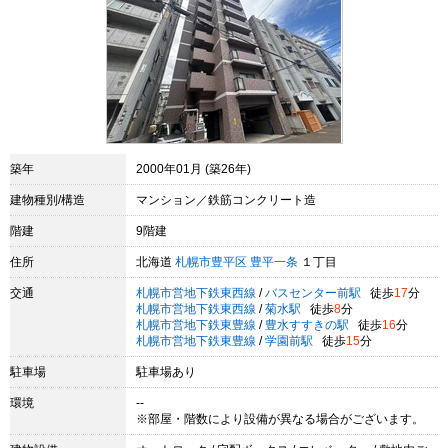
築年
2000年01月 (築26年)
建物種別/構造
マンション／鉄筋コンクリート造
階建
9階建
住所
北海道
札幌市豊平区
豊平一条
１丁目
交通
札幌市営地下鉄東西線
/
バスセンター前駅
徒歩
17
分
札幌市営地下鉄東西線
/
菊水駅
徒歩
8
分
札幌市営地下鉄東豊線
/
豊水すすきの駅
徒歩
16
分
札幌市営地下鉄東豊線
/
学園前駅
徒歩
15
分
駐車場
駐車場あり
環境
--
※部屋・階数により設備が異なる場合がございます。