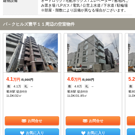
建物設備
オートロック / 宅配ボックス / エレベーター / 敷地内ご
み置き場 / LPガス / 電気 / 公営上水道 / 下水道 / 駐輪場
※部屋・階数により設備が異なる場合がございます。
パ－クヒルズ豊平１１周辺の空室物件
4.1
4.6
5.
万円
万円
/5,000円
/5,000円
敷
4.1万
礼
--
敷
4.6万
礼
--
敷
菊水駅 徒歩6分
菊水駅 徒歩6分
菊水
1LDK/32㎡
1LDK/31.85㎡
1LD
お問合せ
お問合せ
お気に入り
お気に入り