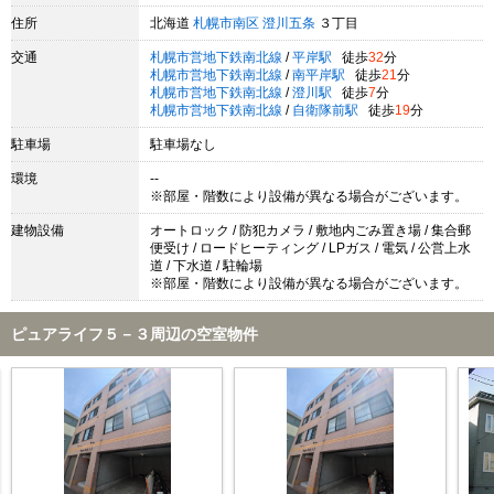
住所
北海道
札幌市南区
澄川五条
３丁目
交通
札幌市営地下鉄南北線
/
平岸駅
徒歩
32
分
札幌市営地下鉄南北線
/
南平岸駅
徒歩
21
分
札幌市営地下鉄南北線
/
澄川駅
徒歩
7
分
札幌市営地下鉄南北線
/
自衛隊前駅
徒歩
19
分
駐車場
駐車場なし
環境
--
※部屋・階数により設備が異なる場合がございます。
建物設備
オートロック / 防犯カメラ / 敷地内ごみ置き場 / 集合郵
便受け / ロードヒーティング / LPガス / 電気 / 公営上水
道 / 下水道 / 駐輪場
※部屋・階数により設備が異なる場合がございます。
ピュアライフ５－３周辺の空室物件