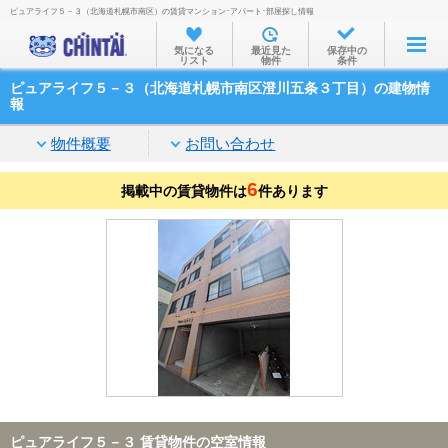
ピュアライフ５－３（北海道札幌市南区）の賃貸マンション･アパート･部屋探し情報
お部屋を探す
気になる
最近見た
保存中の
リスト
物件
条件
沿線・駅から
ピュアライフ５－３（北海道札幌市南区澄川五条３丁目）の建物情
住所から
報
家賃相場から
物件概要
お問い合わせ
通勤通学時間から
6
掲載中の賃貸物件は
件あります
物件特集から
不動産会社から
TOP
ピュアライフ５－３ 賃貸物件の空室情報