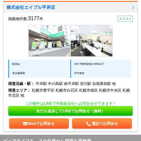
株式会社エイブル平岸店
3177
掲載物件数:
件
オススメ
駅直結
仲介手数料家賃の55%以下
多店舗展開
年中無休
得意沿線・駅：
平岸駅 中の島駅 南平岸駅 澄川駅 自衛隊前駅 他
得意エリア：
札幌市豊平区 札幌市白石区 札幌市南区 札幌市中央区 札幌
市北区 他
この物件はLINEで不動産会社へお問合せができます！
友だち追加してLINEでお問合せ（無料）
Webでお問合せ
電話でお問合せ