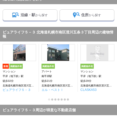
沿線・駅
住所
から探す
から探す
ピュアライフ５－３ 北海道札幌市南区澄川五条３丁目周辺の建物情
報
新着
掲載物件有
掲載物件有
掲載物件有
マンション
アパート
マンション
平岸（地下鉄）駅
南平岸駅
平岸（地下鉄）駅
徒歩32分
徒歩21分
徒歩29分
北海道札幌市南区澄川五条３丁目
北海道札幌市南区澄川五条３丁目
北海道札幌市南区澄川五条3丁目
ピュアライフ５－３
エル・ベストⅠ
CLASKA53
ピュアライフ５－３周辺が得意な不動産店舗