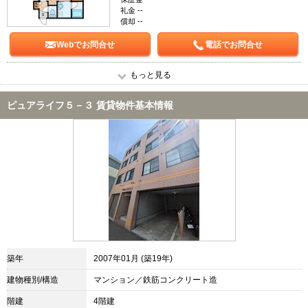
礼金 --
償却 --
Webでお問合せ
電話でお問合せ
もっと見る
ピュアライフ５－３ 賃貸物件基本情報
築年
2007年01月 (築19年)
建物種別/構造
マンション／鉄筋コンクリート造
階建
4階建