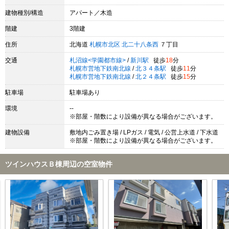
建物種別/構造
アパート／木造
階建
3階建
住所
北海道
札幌市北区
北二十八条西
７丁目
交通
札沼線<学園都市線>
/
新川駅
徒歩
18
分
札幌市営地下鉄南北線
/
北３４条駅
徒歩
11
分
札幌市営地下鉄南北線
/
北２４条駅
徒歩
15
分
駐車場
駐車場あり
環境
--
※部屋・階数により設備が異なる場合がございます。
建物設備
敷地内ごみ置き場 / LPガス / 電気 / 公営上水道 / 下水道
※部屋・階数により設備が異なる場合がございます。
ツインハウスＢ棟周辺の空室物件