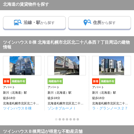
北海道の賃貸物件を探す
沿線・駅
住所
から探す
から探す
ツインハウスＢ棟 北海道札幌市北区北二十八条西７丁目周辺の建物
情報
新着
掲載物件有
掲載物件有
新着
掲載物件有
アパート
アパート
アパート
新川（北海道）駅
新川（北海道）駅
新川（北海道）駅
徒歩18分
徒歩18分
徒歩16分
北海道札幌市北区北二十八条西７丁目
北海道札幌市北区北二十七条西７丁目
北海道札幌市北区北二十七条西8丁目
ツインハウスＢ棟
ゾンネブルーメⅠ
ラ・グランノース２７
ツインハウスＢ棟周辺が得意な不動産店舗