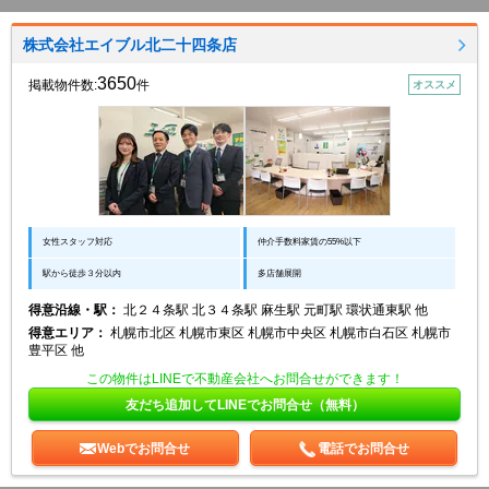
株式会社エイブル北二十四条店
3650
掲載物件数:
件
オススメ
女性スタッフ対応
仲介手数料家賃の55%以下
駅から徒歩３分以内
多店舗展開
得意沿線・駅：
北２４条駅 北３４条駅 麻生駅 元町駅 環状通東駅 他
得意エリア：
札幌市北区 札幌市東区 札幌市中央区 札幌市白石区 札幌市
豊平区 他
この物件はLINEで不動産会社へお問合せができます！
友だち追加してLINEでお問合せ（無料）
Webでお問合せ
電話でお問合せ