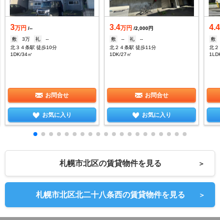
3
3.4
4.
万円
万円
/--
/2,000円
敷
3万
礼
--
敷
--
礼
--
敷
北３４条駅 徒歩10分
北２４条駅 徒歩11分
北２
1DK/34㎡
1DK/27㎡
1LD
お問合せ
お問合せ
お気に入り
お気に入り
札幌市北区の賃貸物件を見る
＞
札幌市北区北二十八条西の賃貸物件を見る
＞