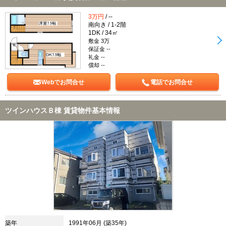
3万円
/ --
南向き / 1-2階
1DK / 34㎡
敷金 3万
保証金 --
礼金 --
償却 --
Webでお問合せ
電話でお問合せ
ツインハウスＢ棟 賃貸物件基本情報
築年
1991年06月 (築35年)