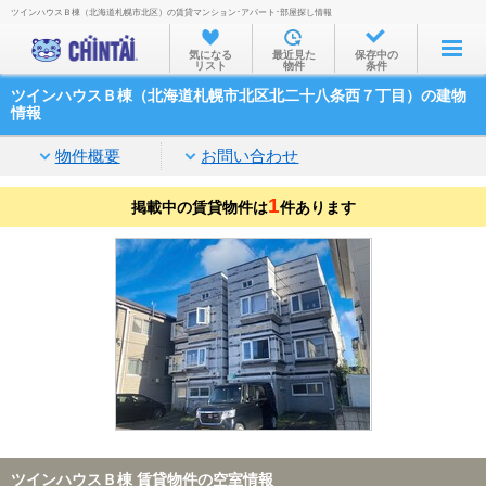
ツインハウスＢ棟（北海道札幌市北区）の賃貸マンション･アパート･部屋探し情報
お部屋を探す
気になる
最近見た
保存中の
リスト
物件
条件
沿線・駅から
ツインハウスＢ棟（北海道札幌市北区北二十八条西７丁目）の建物
住所から
情報
家賃相場から
物件概要
お問い合わせ
通勤通学時間から
1
掲載中の賃貸物件は
件あります
物件特集から
不動産会社から
TOP
ツインハウスＢ棟 賃貸物件の空室情報