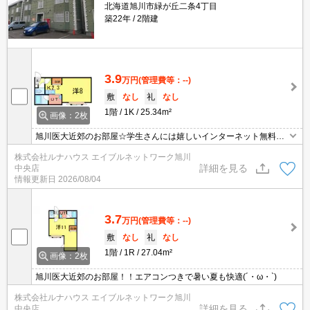
北海道旭川市緑が丘二条4丁目
築22年
2階建
3.9
万円
(管理費等：--)
敷
なし
礼
なし
1階
1K
25.34m²
画像：2枚
旭川医大近郊のお部屋☆学生さんには嬉しいインターネット無料で
使い放題(*^▽^*)
株式会社ルナハウス エイブルネットワーク旭川
詳細を見る
中央店
情報更新日
2026/08/04
3.7
万円
(管理費等：--)
敷
なし
礼
なし
1階
1R
27.04m²
画像：2枚
旭川医大近郊のお部屋！！エアコンつきで暑い夏も快適(´・ω・`)
株式会社ルナハウス エイブルネットワーク旭川
詳細を見る
中央店