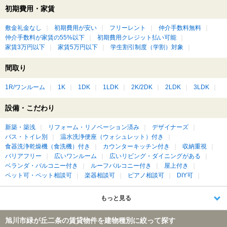
初期費用・家賃
敷金礼金なし
初期費用が安い
フリーレント
仲介手数料無料
仲介手数料が家賃の55%以下
初期費用クレジット払い可能
家賃3万円以下
家賃5万円以下
学生割引制度（学割）対象
間取り
1R/ワンルーム
1K
1DK
1LDK
2K/2DK
2LDK
3LDK
設備・こだわり
新築・築浅
リフォーム・リノベーション済み
デザイナーズ
バス・トイレ別
温水洗浄便座（ウォシュレット）付き
食器洗浄乾燥機（食洗機）付き
カウンターキッチン付き
収納重視
バリアフリー
広いワンルーム
広いリビング・ダイニングがある
ベランダ・バルコニー付き
ルーフバルコニー付き
屋上付き
ペット可・ペット相談可
楽器相談可
ピアノ相談可
DIY可
もっと見る
旭川市緑が丘二条の賃貸物件を建物種別に絞って探す