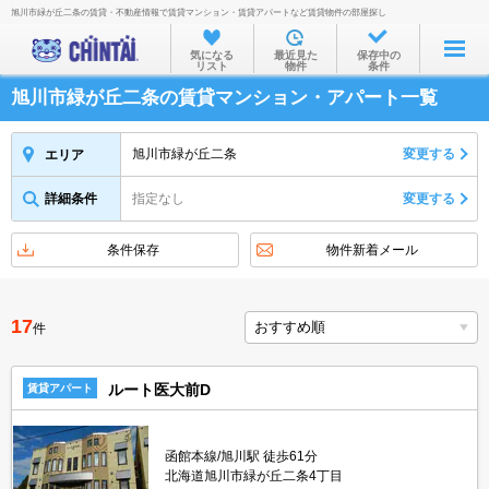
旭川市緑が丘二条の賃貸・不動産情報で賃貸マンション・賃貸アパートなど賃貸物件の部屋探し
お部屋を探す
気になる
最近見た
保存中の
リスト
物件
条件
沿線・駅から
旭川市緑が丘二条の賃貸マンション・アパート一覧
住所から
家賃相場から
旭川市緑が丘二条
変更する
エリア
通勤通学時間から
詳細条件
指定なし
変更する
物件特集から
条件保存
物件新着メール
不動産会社から
TOP
17
件
ルート医大前D
賃貸アパート
函館本線/旭川駅 徒歩61分
北海道旭川市緑が丘二条4丁目