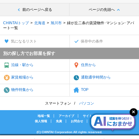
前のページへ戻る
ページの先頭へ
CHINTAIトップ
北海道
旭川市
緑が丘二条の賃貸物件･マンション･アパ
ート一覧
気になるリスト
保存中の条件
別の探し方でお部屋を探す
沿線・駅から
住所から
家賃相場から
通勤通学時間から
物件特集から
TOP
スマートフォン
パソコン
地域一覧
アーカイブ
サイトマップ
個人情報
免責
お問合せ
会社案内
(C) CHINTAI Corporation All rights reserved.