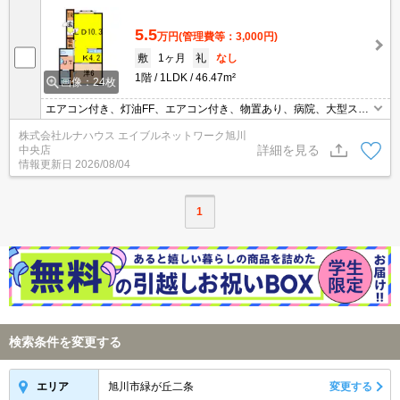
5.5
万円
(管理費等：3,000円)
敷
1ヶ月
礼
なし
1階
1LDK
46.47m²
画像：24枚
エアコン付き、灯油FF、エアコン付き、物置あり、病院、大型スー
パー近し(^^♪
株式会社ルナハウス エイブルネットワーク旭川
詳細を見る
中央店
情報更新日
2026/08/04
1
検索条件を変更する
旭川市緑が丘二条
変更する
エリア