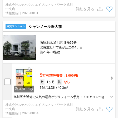
株式会社ルナハウス エイブルネットワーク旭川
詳細を見る
中央店
情報更新日
2026/08/01
シャンノール医大前
賃貸マンション
函館本線/旭川駅 徒歩62分
北海道旭川市緑が丘二条4丁目
築28年
3階建
5
万円
(管理費等：3,000円)
敷
1ヶ月
礼
なし
3階
1LDK
40.3m²
画像：9枚
旭川医大近郊で人気の場所(^^)/リフォーム予定！！エアコンつきま
す★
株式会社ルナハウス エイブルネットワーク旭川
詳細を見る
中央店
情報更新日
2026/08/04