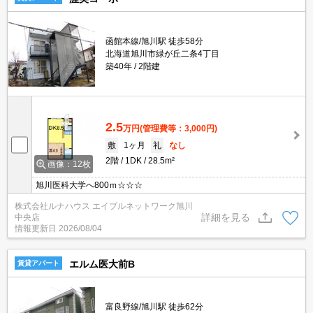
函館本線/旭川駅 徒歩58分
北海道旭川市緑が丘二条4丁目
築40年
2階建
2.5
万円
(管理費等：3,000円)
敷
1ヶ月
礼
なし
2階
1DK
28.5m²
画像：12枚
旭川医科大学へ800ｍ☆☆☆
株式会社ルナハウス エイブルネットワーク旭川
詳細を見る
中央店
情報更新日
2026/08/04
エルム医大前B
賃貸アパート
富良野線/旭川駅 徒歩62分