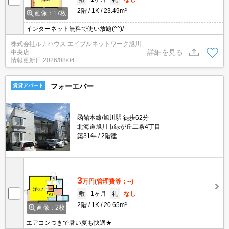
2階
1K
23.49m²
画像：17枚
インターネット無料で使い放題(^^)/
株式会社ルナハウス エイブルネットワーク旭川
詳細を見る
中央店
情報更新日
2026/08/04
フォーエバー
賃貸アパート
函館本線/旭川駅 徒歩62分
北海道旭川市緑が丘二条4丁目
築31年
2階建
3
万円
(管理費等：--)
敷
1ヶ月
礼
なし
2階
1K
20.65m²
画像：2枚
エアコンつきで暑い夏も快適★