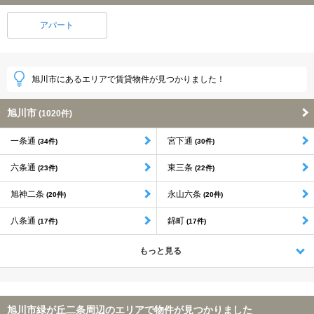
アパート
旭川市にあるエリアで賃貸物件が見つかりました！
旭川市
(1020件)
一条通
宮下通
(34件)
(30件)
六条通
東三条
(23件)
(22件)
旭神二条
永山六条
(20件)
(20件)
八条通
錦町
(17件)
(17件)
もっと見る
旭川市緑が丘二条周辺のエリアで物件が見つかりました