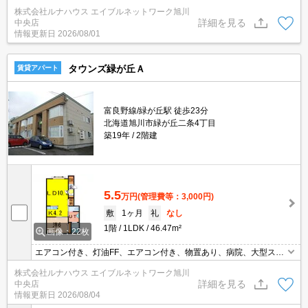
株式会社ルナハウス エイブルネットワーク旭川
詳細を見る
中央店
情報更新日
2026/08/01
タウンズ緑が丘Ａ
賃貸アパート
富良野線/緑が丘駅 徒歩23分
北海道旭川市緑が丘二条4丁目
築19年
2階建
5.5
万円
(管理費等：3,000円)
敷
1ヶ月
礼
なし
1階
1LDK
46.47m²
画像：22枚
エアコン付き、灯油FF、エアコン付き、物置あり、病院、大型スー
パー近し(^^♪
株式会社ルナハウス エイブルネットワーク旭川
詳細を見る
中央店
情報更新日
2026/08/04