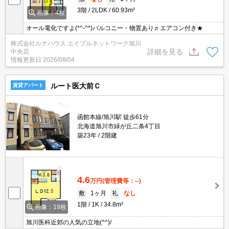
3階
2LDK
60.93m²
画像：4枚
オール電化ですよ(*^-^*)バルコニー・物置あり♬エアコン付き★
株式会社ルナハウス エイブルネットワーク旭川
詳細を見る
中央店
情報更新日
2026/08/04
ルート医大前Ｃ
賃貸アパート
函館本線/旭川駅 徒歩61分
北海道旭川市緑が丘二条4丁目
築23年
2階建
4.6
万円
(管理費等：--)
敷
1ヶ月
礼
なし
1階
1K
34.8m²
画像：19枚
旭川医科近郊の人気の立地(^^)/