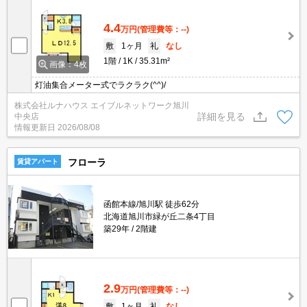
4.4
万円
(管理費等：--)
敷
1ヶ月
礼
なし
1階
1K
35.31m²
画像：4枚
灯油集合メーター式でラクラク(^^)/
株式会社ルナハウス エイブルネットワーク旭川
詳細を見る
中央店
情報更新日
2026/08/08
フローラ
賃貸アパート
函館本線/旭川駅 徒歩62分
北海道旭川市緑が丘二条4丁目
築29年
2階建
2.9
万円
(管理費等：--)
敷
1ヶ月
礼
なし