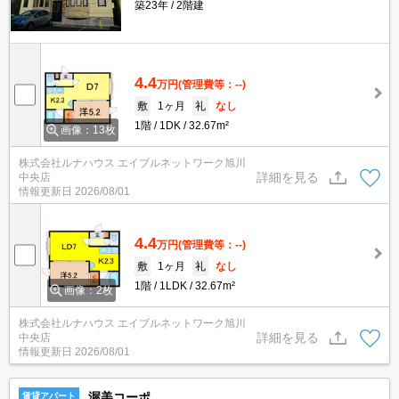
築23年
2階建
4.4
万円
(管理費等：--)
敷
1ヶ月
礼
なし
1階
1DK
32.67m²
画像：13枚
株式会社ルナハウス エイブルネットワーク旭川
詳細を見る
中央店
情報更新日
2026/08/01
4.4
万円
(管理費等：--)
敷
1ヶ月
礼
なし
1階
1LDK
32.67m²
画像：2枚
株式会社ルナハウス エイブルネットワーク旭川
詳細を見る
中央店
情報更新日
2026/08/01
渥美コーポ
賃貸アパート