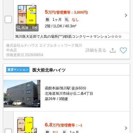
5
万円
(管理費等：3,000円)
敷
1ヶ月
礼
なし
2階
1LDK
40.3m²
画像：8枚
旭川医大近郊で人気の場所(^^)/鉄筋コンクリートマンション☆☆☆
株式会社ルナハウス エイブルネットワーク旭川
詳細を見る
中央店
情報更新日
2026/08/04
医大前北幸ハイツ
賃貸マンション
函館本線/旭川駅 徒歩60分
北海道旭川市緑が丘二条4丁目
築26年
3階建
6.8
万円
(管理費等：--)
敷
なし
礼
1ヶ月