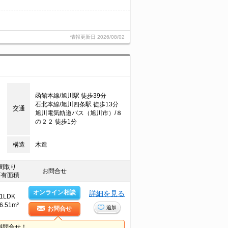
情報更新日
2026/08/02
函館本線/旭川駅 徒歩39分
石北本線/旭川四条駅 徒歩13分
交通
旭川電気軌道バス（旭川市）/８
の２２ 徒歩1分
構造
木造
間取り
お問合せ
専有面積
オンライン相談
詳細を見る
1LDK
6.51m²
追加
お問合せ
料問合せ！