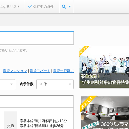
になるリスト
保存中の条件
ご覧いただけます。
賃貸マンション
|
賃貸アパート
|
賃貸一戸建て
表示件数
宗谷本線/旭川四条駅 徒歩18分
交通
宗谷本線/新旭川駅 徒歩26分