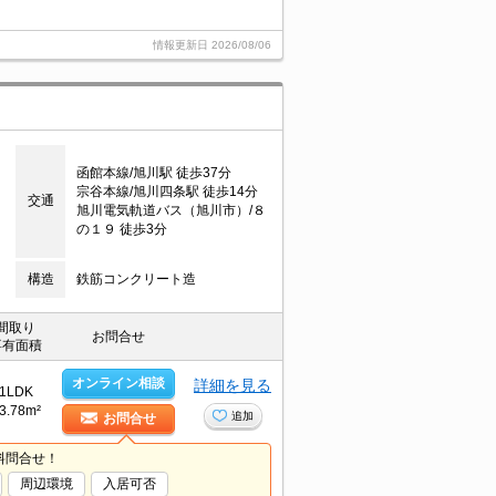
情報更新日
2026/08/06
函館本線/旭川駅 徒歩37分
宗谷本線/旭川四条駅 徒歩14分
交通
旭川電気軌道バス（旭川市）/８
の１９ 徒歩3分
構造
鉄筋コンクリート造
間取り
お問合せ
専有面積
オンライン相談
詳細を見る
1LDK
3.78m²
追加
お問合せ
料問合せ！
周辺環境
入居可否