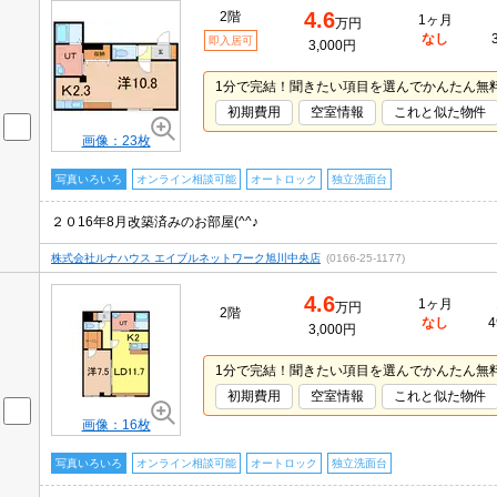
4.6
2階
1ヶ月
万円
なし
即入居可
3,000円
1分で完結！聞きたい項目を選んでかんたん無
初期費用
空室情報
これと似た物件
画像：23枚
写真いろいろ
オンライン相談可能
オートロック
独立洗面台
２０16年8月改築済みのお部屋(^^♪
株式会社ルナハウス エイブルネットワーク旭川中央店
(0166-25-1177)
4.6
1ヶ月
万円
2階
なし
4
3,000円
1分で完結！聞きたい項目を選んでかんたん無
初期費用
空室情報
これと似た物件
画像：16枚
写真いろいろ
オンライン相談可能
オートロック
独立洗面台