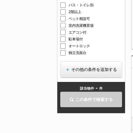
バス・トイレ別
2階以上
ペット相談可
室内洗濯機置場
エアコン付
駐車場付
オートロック
独立洗面台
その他の条件を追加する
-
該当物件
件
この条件で検索する