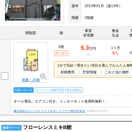
築年
2013年01月（築13年）
階建
2階建
家賃
敷金
間取図
階
管理費
礼金
5.3
2階
1ヶ月
万円
なし
4
即入居可
--
1分で完結！聞きたい項目を選んでかんたん無
初期費用
空室情報
これと似た物件
画像：25枚
写真いろいろ
オンライン相談可能
独立洗面台
オール電化。エアコン付き。インターネット使用料無料！。
株式会社ルナハウス エイブルネットワーク旭川中央店
(0166-25-1177)
フローレンスミキB館
賃貸アパート