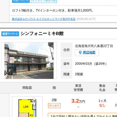
写真いろいろ
オンライン相談可能
ロフト5帖付き。TVインターホン付き。駐車場月1,000円。
株式会社ルナハウス エイブルネットワーク旭川中央店
(0166-25-1177)
シンフォニーミキB館
賃貸アパート
北海道旭川市八条通22丁目
住所
周辺地図
築年
2000年03月（築26年）
階建
2階建
家賃
敷金
間取図
階
管理費
礼金
3.2
2階
1ヶ月
万円
なし
2
即入居可
--
1分で完結！聞きたい項目を選んでかんたん無