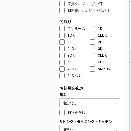
家賃クレジット払い可
初期費用クレジット払い可
間取り
ワンルーム
1K
1DK
1LDK
2K
2DK
2LDK
3K
3DK
3LDK
4K
4DK
4LDK
5K/5DK
5LDK以上
お部屋の広さ
居室
和室を含む
リビング・ダイニング・キッチン