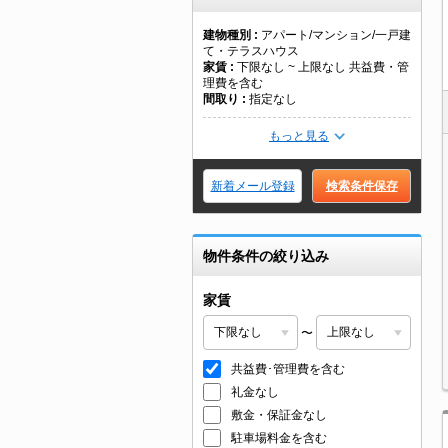
建物種別
アパート/マンション/一戸建
て・テラスハウス
家賃
下限なし ~ 上限なし 共益費・管
理費を含む
間取り
指定なし
もっと見る
新着メール登録
検索条件保存
物件条件の絞り込み
家賃
〜
共益費･管理費を含む
礼金なし
敷金・保証金なし
駐車場料金を含む