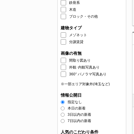
鉄骨系
木造
ブロック・その他
建物タイプ
メゾネット
分譲賃貸
画像の有無
間取り図あり
外観･内観写真あり
360° パノラマ写真あり
※一部エリア対象外(埼玉など)
情報公開日
指定なし
本日の新着
3日以内の新着
7日以内の新着
人気のこだわり条件