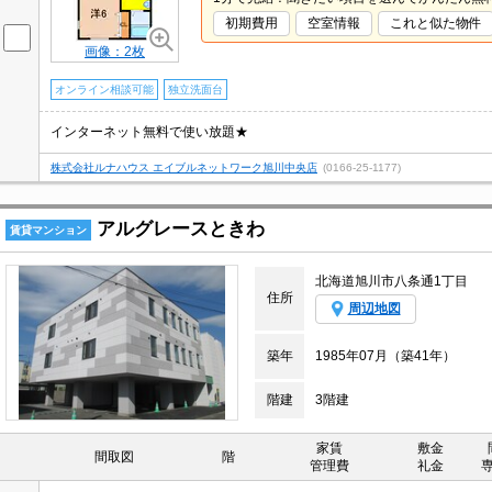
初期費用
空室情報
これと似た物件
画像：2枚
オンライン相談可能
独立洗面台
インターネット無料で使い放題★
株式会社ルナハウス エイブルネットワーク旭川中央店
(0166-25-1177)
アルグレースときわ
賃貸マンション
北海道旭川市八条通1丁目
住所
周辺地図
築年
1985年07月（築41年）
階建
3階建
家賃
敷金
間取図
階
管理費
礼金