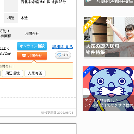
石北本線/南永山駅 徒歩45分
構造
木造
間取り
お問合せ
専有面積
オンライン相談
詳細を見る
1LDK
3.72m²
追加
お問合せ
料問合せ！
周辺環境
入居可否
情報更新日
2026/08/03