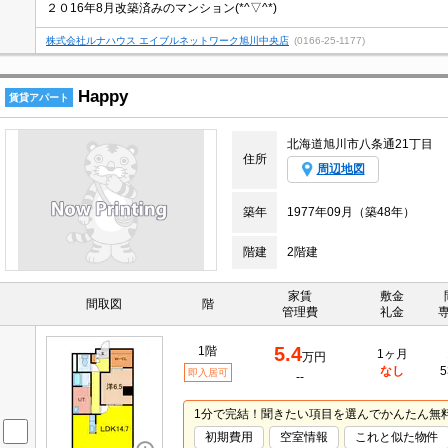
２０16年8月改築済みのマンション(*^▽^*)
株式会社ルナハウス エイブルネットワーク旭川中央店
(0166-25-1177)
Happy
賃貸アパート
北海道旭川市八条通21丁目
住所
周辺地図
築年
1977年09月（築48年）
階建
2階建
家賃
敷金
間取図
階
管理費
礼金
5.4
1階
1ヶ月
万円
なし
5
即入居可
--
1分で完結！聞きたい項目を選んでかんたん無
初期費用
空室情報
これと似た物件