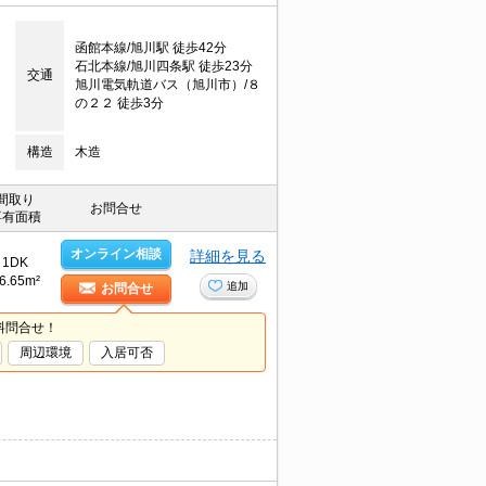
函館本線/旭川駅 徒歩42分
石北本線/旭川四条駅 徒歩23分
交通
旭川電気軌道バス（旭川市）/８
の２２ 徒歩3分
構造
木造
間取り
お問合せ
専有面積
オンライン相談
詳細を見る
1DK
6.65m²
追加
お問合せ
料問合せ！
周辺環境
入居可否